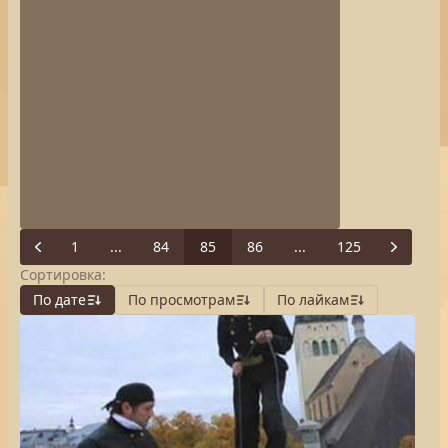
1
...
84
85
86
...
125
Previous
Next
Сортировка:
По дате
По просмотрам
По лайкам