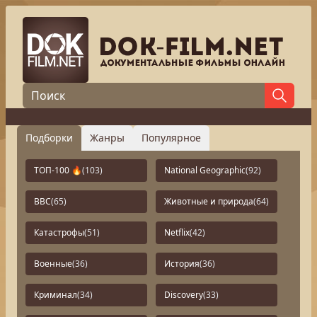
Подборки
Жанры
Популярное
ТОП-100 🔥
(103)
National Geographic
(92)
BBC
(65)
Животные и природа
(64)
Катастрофы
(51)
Netflix
(42)
Военные
(36)
История
(36)
Криминал
(34)
Discovery
(33)