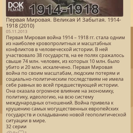
Первая Мировая. Великая И Забытая. 1914-
1918 (2010)
05.11.2013
Первая Мировая война 1914 – 1918 гг. стала одним
из наиболее кровопролитных и масштабных
конфликтов в человеческой истории. В ней
участвовало 38 государств, на ее полях сражалось
свыше 74 млн. человек, из которых 10 млн. было
убито и 20 млн. искалечено. Первая Мировая
война по своим масштабам, людским потерям и
социально-политическим последствиям не имела
себе равных во всей предшествующей истории.
Она оказала огромное влияние на экономику,
политику, идеологию, на всю систему
международных отношений. Война привела к
крушению самых могущественных европейских
государств и складыванию новой геополитической
ситуации в мире.
32 серии
5к
1