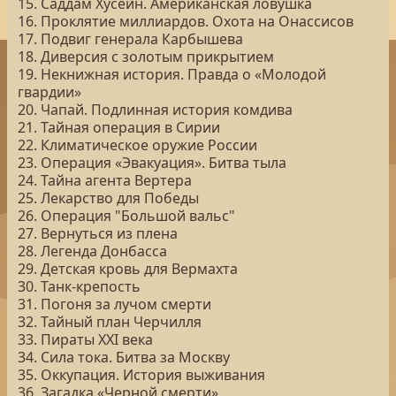
15. Саддам Хусейн. Американская ловушка
16. Проклятие миллиардов. Охота на Онассисов
17. Подвиг генерала Карбышева
18. Диверсия с золотым прикрытием
19. Некнижная история. Правда о «Молодой
гвардии»
20. Чапай. Подлинная история комдива
21. Тайная операция в Сирии
22. Климатическое оружие России
23. Операция «Эвакуация». Битва тыла
24. Тайна агента Вертера
25. Лекарство для Победы
26. Операция "Большой вальс"
27. Вернуться из плена
28. Легенда Донбасса
29. Детская кровь для Вермахта
30. Танк-крепость
31. Погоня за лучом смерти
32. Тайный план Черчилля
33. Пираты ХХI века
34. Сила тока. Битва за Москву
35. Оккупация. История выживания
36. Загадка «Черной смерти»