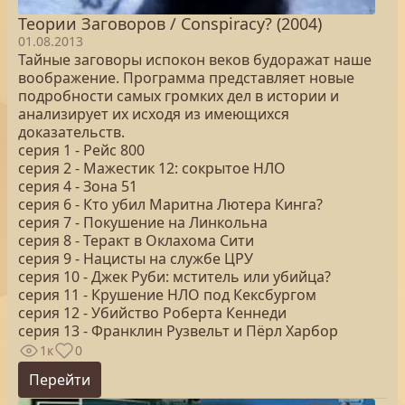
Теории Заговоров / Conspiracy? (2004)
01.08.2013
Тайные заговоры испокон веков будоражат наше
воображение. Программа представляет новые
подробности самых громких дел в истории и
анализирует их исходя из имеющихся
доказательств.
серия 1 - Рейс 800
серия 2 - Мажестик 12: сокрытое НЛО
серия 4 - Зона 51
серия 6 - Кто убил Маритна Лютера Кинга?
серия 7 - Покушение на Линкольна
серия 8 - Теракт в Оклахома Сити
серия 9 - Нацисты на службе ЦРУ
серия 10 - Джек Руби: мститель или убийца?
серия 11 - Крушение НЛО под Кексбургом
серия 12 - Убийство Роберта Кеннеди
серия 13 - Франклин Рузвельт и Пёрл Харбор
1к
0
Перейти