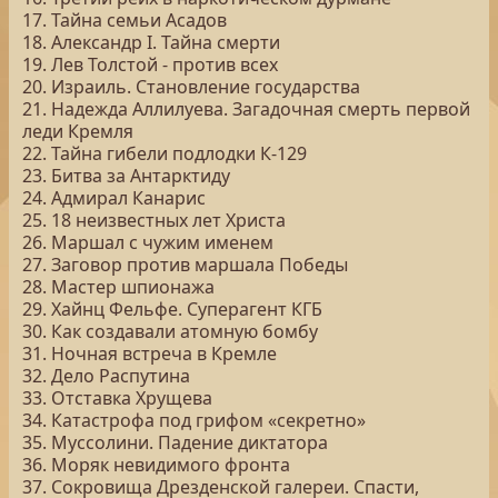
17. Тайна семьи Асадов
18. Александр I. Тайна смерти
19. Лев Толстой - против всех
20. Израиль. Становление государства
21. Надежда Аллилуева. Загадочная смерть первой
леди Кремля
22. Тайна гибели подлодки К-129
23. Битва за Антарктиду
24. Адмирал Канарис
25. 18 неизвестных лет Христа
26. Маршал с чужим именем
27. Заговор против маршала Победы
28. Мастер шпионажа
29. Хайнц Фельфе. Суперагент КГБ
30. Как создавали атомную бомбу
31. Ночная встреча в Кремле
32. Дело Распутина
33. Отставка Хрущева
34. Катастрофа под грифом «секретно»
35. Муссолини. Падение диктатора
36. Моряк невидимого фронта
37. Сокровища Дрезденской галереи. Спасти,