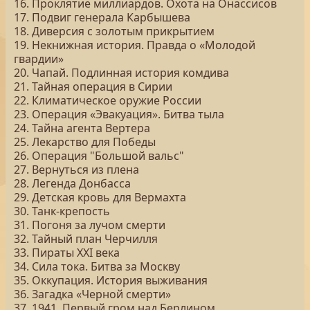
16. Проклятие миллиардов. Охота на Онассисов
17. Подвиг генерала Карбышева
18. Диверсия с золотым прикрытием
19. Некнижная история. Правда о «Молодой
гвардии»
20. Чапай. Подлинная история комдива
21. Тайная операция в Сирии
22. Климатическое оружие России
23. Операция «Эвакуация». Битва тыла
24. Тайна агента Вертера
25. Лекарство для Победы
26. Операция "Большой вальс"
27. Вернуться из плена
28. Легенда Донбасса
29. Детская кровь для Вермахта
30. Танк-крепость
31. Погоня за лучом смерти
32. Тайный план Черчилля
33. Пираты ХХI века
34. Сила тока. Битва за Москву
35. Оккупация. История выживания
36. Загадка «Черной смерти»
37. 1941. Первый гром над Берлином