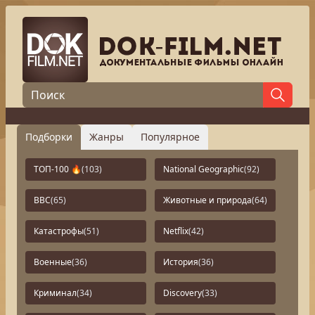
Подборки
Жанры
Популярное
ТОП-100 🔥
(103)
National Geographic
(92)
BBC
(65)
Животные и природа
(64)
Катастрофы
(51)
Netflix
(42)
Военные
(36)
История
(36)
Криминал
(34)
Discovery
(33)