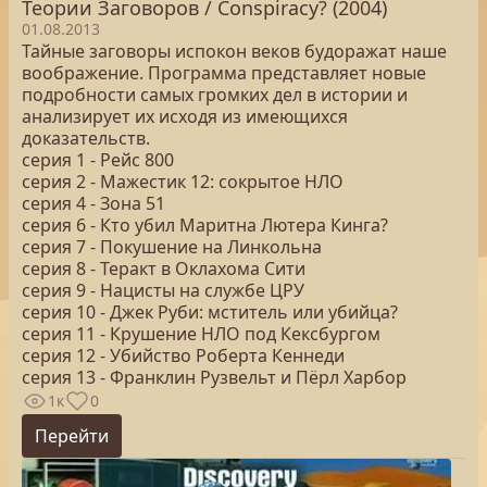
Теории Заговоров / Conspiracy? (2004)
01.08.2013
Тайные заговоры испокон веков будоражат наше
воображение. Программа представляет новые
подробности самых громких дел в истории и
анализирует их исходя из имеющихся
доказательств.
серия 1 - Рейс 800
серия 2 - Мажестик 12: сокрытое НЛО
серия 4 - Зона 51
серия 6 - Кто убил Маритна Лютера Кинга?
серия 7 - Покушение на Линкольна
серия 8 - Теракт в Оклахома Сити
серия 9 - Нацисты на службе ЦРУ
серия 10 - Джек Руби: мститель или убийца?
серия 11 - Крушение НЛО под Кексбургом
серия 12 - Убийство Роберта Кеннеди
серия 13 - Франклин Рузвельт и Пёрл Харбор
1к
0
Перейти