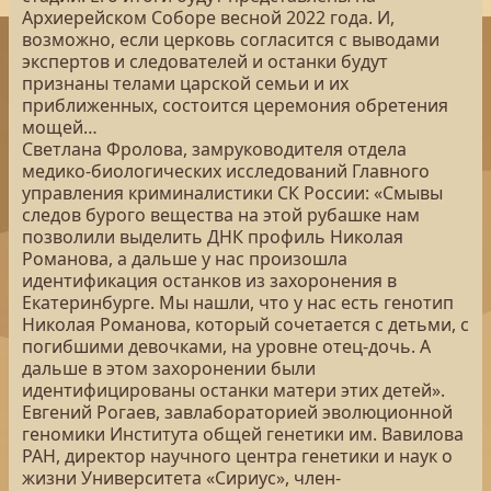
Архиерейском Соборе весной 2022 года. И,
возможно, если церковь согласится с выводами
экспертов и следователей и останки будут
признаны телами царской семьи и их
приближенных, состоится церемония обретения
мощей…
Светлана Фролова, замруководителя отдела
медико-биологических исследований Главного
управления криминалистики СК России: «Смывы
следов бурого вещества на этой рубашке нам
позволили выделить ДНК профиль Николая
Романова, а дальше у нас произошла
идентификация останков из захоронения в
Екатеринбурге. Мы нашли, что у нас есть генотип
Николая Романова, который сочетается с детьми, с
погибшими девочками, на уровне отец-дочь. А
дальше в этом захоронении были
идентифицированы останки матери этих детей».
Евгений Рогаев, завлабораторией эволюционной
геномики Института общей генетики им. Вавилова
РАН, директор научного центра генетики и наук о
жизни Университета «Сириус», член-