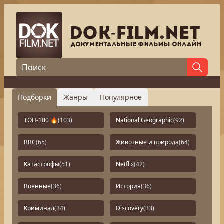
Подборки
Жанры
Популярное
ТОП-100 🔥
(103)
National Geographic
(92)
BBC
(65)
Животные и природа
(64)
Катастрофы
(51)
Netflix
(42)
Военные
(36)
История
(36)
Криминал
(34)
Discovery
(33)