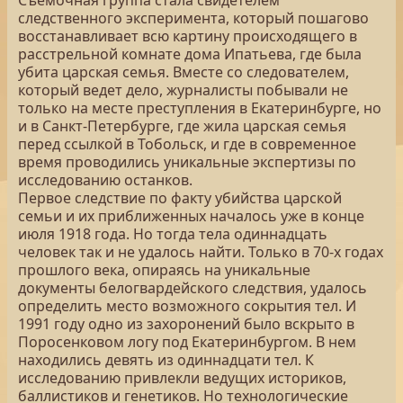
Съемочная группа стала свидетелем
следственного эксперимента, который пошагово
восстанавливает всю картину происходящего в
расстрельной комнате дома Ипатьева, где была
убита царская семья. Вместе со следователем,
который ведет дело, журналисты побывали не
только на месте преступления в Екатеринбурге, но
и в Санкт-Петербурге, где жила царская семья
перед ссылкой в Тобольск, и где в современное
время проводились уникальные экспертизы по
исследованию останков.
Первое следствие по факту убийства царской
семьи и их приближенных началось уже в конце
июля 1918 года. Но тогда тела одиннадцать
человек так и не удалось найти. Только в 70-х годах
прошлого века, опираясь на уникальные
документы белогвардейского следствия, удалось
определить место возможного сокрытия тел. И
1991 году одно из захоронений было вскрыто в
Поросенковом логу под Екатеринбургом. В нем
находились девять из одиннадцати тел. К
исследованию привлекли ведущих историков,
баллистиков и генетиков. Но технологические