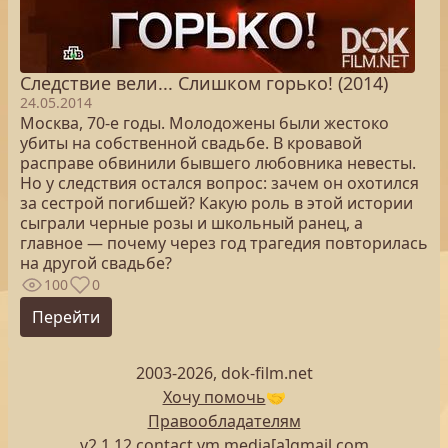
Следствие вели... Слишком горько! (2014)
24.05.2014
Москва, 70-е годы. Молодожены были жестоко
убиты на собственной свадьбе. В кровавой
расправе обвинили бывшего любовника невесты.
Но у следствия остался вопрос: зачем он охотился
за сестрой погибшей? Какую роль в этой истории
сыграли черные розы и школьный ранец, а
главное — почему через год трагедия повторилась
на другой свадьбе?
100
0
Перейти
2003-2026, dok-film.net
Хочу помочь
🤝
Правообладателям
v2.1.12 contact.vm.media[a]gmail.com