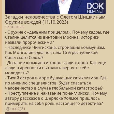
Загадки человечества с Олегом Шишкиным.
Оружие вождей (11.10.2023)
12.10.2023
- Оружие с «дальним прицелом». Почему кадры, где
Сталин целится из винтовки Мосина, историки
назвали пророческими?
- Наследники Чингисхана, строившие коммунизм.
Как Монголия едва не стала 16-й республикой
Советского Союза?
- Дыхание юных дев и кровь гладиаторов. Как ещё
люди в древности пытались вернуть себе
молодость?
- Тихий остров в море бушующих катаклизмов. Где,
по мнению специалистов, будет спасаться
человечество в случае глобальной катастрофы?
- Преступление и наказание по-английски. Почему
автору рассказов о Шерлоке Холмсе пришлось
примерить на себя роль настоящего детектива?
100
1