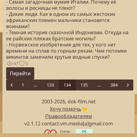
- Самая загадочная мумия Италии. Почему её
волосы и ресницы не тлеют?
- Дикие люди. Как в одном из самых жестоких
африканских племен мальчики становятся
воинами?
- Темная история сказочной Индонезии. Откуда на
ее райских пляжах братские могилы?
- Норвежское изобретение для тех, у кого нет
времени на сплав по горным рекам. Чем потомки
викингов заменили крутые водные спуски?
47
0
Перейти
1
...
133
134
135
...
384
Previous
Next
2003-2026, dok-film.net
Хочу помочь
🤝
Правообладателям
v2.1.12 contact.vm.media[a]gmail.com