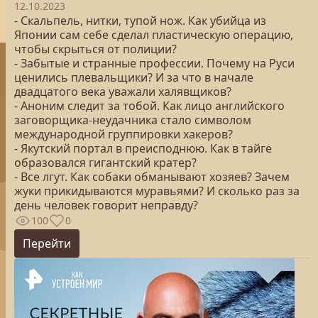
12.10.2023
- Скальпель, нитки, тупой нож. Как убийца из
Японии сам себе сделал пластическую операцию,
чтобы скрыться от полиции?
- Забытые и странные профессии. Почему на Руси
ценились плевальщики? И за что в начале
двадцатого века уважали халявщиков?
- Аноним следит за тобой. Как лицо английского
заговорщика-неудачника стало символом
международной группировки хакеров?
- Якутский портал в преисподнюю. Как в тайге
образовался гигантский кратер?
- Все лгут. Как собаки обманывают хозяев? Зачем
жуки прикидываются муравьями? И сколько раз за
день человек говорит неправду?
100
0
Перейти