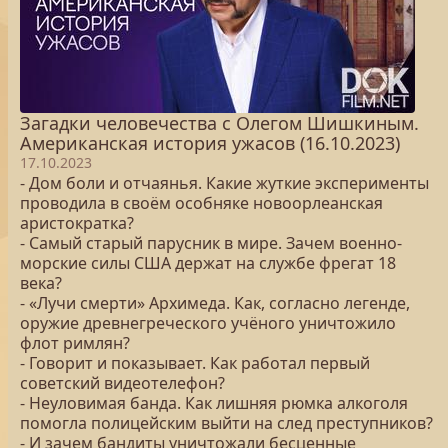
Загадки человечества с Олегом Шишкиным.
Американская история ужасов (16.10.2023)
17.10.2023
- Дом боли и отчаянья. Какие жуткие эксперименты
проводила в своём особняке новоорлеанская
аристократка?
- Самый старый парусник в мире. Зачем военно-
морские силы США держат на службе фрегат 18
века?
- «Лучи смерти» Архимеда. Как, согласно легенде,
оружие древнегреческого учёного уничтожило
флот римлян?
- Говорит и показывает. Как работал первый
советский видеотелефон?
- Неуловимая банда. Как лишняя рюмка алкоголя
помогла полицейским выйти на след преступников?
- И зачем бандиты уничтожали бесценные