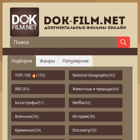
Подборки
Жанры
Популярное
ТОП-100 🔥
(103)
National Geographic
(92)
BBC
(65)
Животные и природа
(64)
Катастрофы
(51)
Netflix
(42)
Военные
(36)
История
(36)
Криминал
(34)
Discovery
(33)