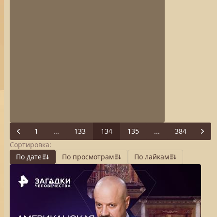
1
...
133
134
135
...
384
Previous
Next
Сортировка:
По дате
По просмотрам
По лайкам