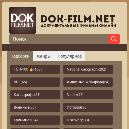
Подборки
Жанры
Популярное
ТОП-100 🔥
(103)
National Geographic
(92)
BBC
(65)
Животные и природа
(64)
Катастрофы
(51)
Netflix
(42)
Военные
(36)
История
(36)
Криминал
(34)
Discovery
(33)