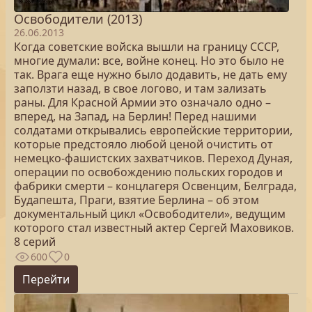
Освободители (2013)
26.06.2013
Когда советские войска вышли на границу СССР,
многие думали: все, войне конец. Но это было не
так. Врага еще нужно было додавить, не дать ему
заползти назад, в свое логово, и там зализать
раны. Для Красной Армии это означало одно –
вперед, на Запад, на Берлин! Перед нашими
солдатами открывались европейские территории,
которые предстояло любой ценой очистить от
немецко-фашистских захватчиков. Переход Дуная,
операции по освобождению польских городов и
фабрики смерти – концлагеря Освенцим, Белграда,
Будапешта, Праги, взятие Берлина – об этом
документальный цикл «Освободители», ведущим
которого стал известный актер Сергей Маховиков.
8 серий
600
0
Перейти