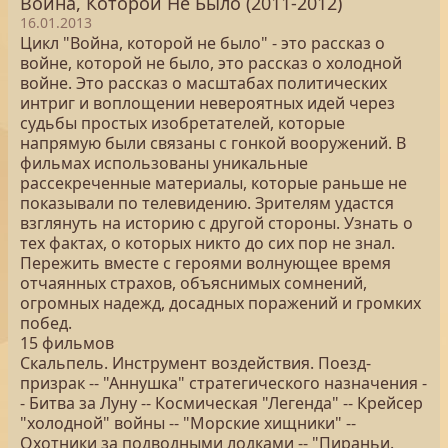
Война, Которой Не Было (2011-2012)
16.01.2013
Цикл "Война, которой не было" - это рассказ о
войне, которой не было, это рассказ о холодной
войне. Это рассказ о масштабах политических
интриг и воплощении невероятных идей через
судьбы простых изобретателей, которые
напрямую были связаны с гонкой вооружений. В
фильмах использованы уникальные
рассекреченные материалы, которые раньше не
показывали по телевидению. Зрителям удастся
взглянуть на историю с другой стороны. Узнать о
тех фактах, о которых никто до сих пор не знал.
Пережить вместе с героями волнующее время
отчаянных страхов, объяснимых сомнений,
огромных надежд, досадных поражений и громких
побед.
15 фильмов
Скальпель. Инструмент воздействия. Поезд-
призрак -- "Аннушка" стратегического назначения -
- Битва за Луну -- Космическая "Легенда" -- Крейсер
"холодной" войны -- "Морские хищники" --
Охотники за подводными лодками -- "Пираньи.