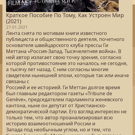
Краткое Пособие По Тому, Как Устроен Мир
(2021)
27.01.2021
Лента снята по мотивам книги известного
публициста и общественного деятеля, почетного
основателя швейцарского клуба прессы Ги
Меттана «Россия-Запад. Тысячелетняя война». В
ней автор излагает свою точку зрения, согласно
которой противостояние это началось не сегодня,
а тысячу лет назад. С ним согласны многие
свидетели нынешней эпохи, которые так или иначе
связаны с
Россией и ее историей. Ги Меттан долгое время
был главным редактором газеты «Tribune de
Genève», председателем парламента женевского
кантона, ныне он депутат от Христианско-
демократической партии. Его взгляд интересен не
только тем, что автор проанализировал всю
историю взаимоотношений России и
Запада под необычным углом, но и тем, что