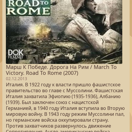
Марш К Победе. Дорога На Рим / March To
Victory. Road To Rome (2007)
02.12.2013
Италия. В 1922 году к власти пришло фашистское
правительство во главе с Муссолини. Фашистская
Италия захватила Эфиопию (1935-1936), Албанию
(1939). Был заключен союз с нацистской
Германией, в 1940 году Италия вступила во Вторую
мировую войну. В 1943 году режим Муссолини пал,
но германские войска оккупировали страну.
Против захватчиков развернулось движение
Сопротивления. Англо-американские войска