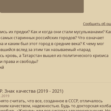
Сообщить об о
ись их предки? Как и когда они стали мусульманами? Ка
з самых старинных российских городов? Что означает
 и каким был этот город в средние века? К чему мог
авшийся вслед за этим так называемый «парад
сь кровь, а Татарстан вышел из политического кризиса
ои права и свободы?
ий
Р. Знак качества (2019 - 2021)
1.2019
ято считать, что все, созданное в СССР, отличалось
оким качеством, надежностью. Будь то докторская колба
омобиль «Жигули» или вся система здравоохранения. Но