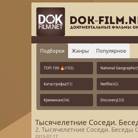
Подборки
Жанры
Популярное
ТОП-100 🔥
(103)
National Geographic
(
Катастрофы
(51)
Netflix
(42)
Криминал
(34)
Discovery
(33)
Тысячелетние Соседи. Бесед
2. Тысячелетние Соседи. Беседы О
2013-07-17