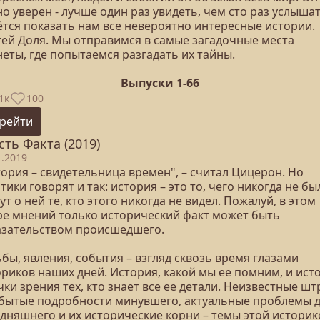
о уверен - лучше один раз увидеть, чем сто раз услышат
ётся показать нам все невероятно интересные истории.
гей Доля. Мы отправимся в самые загадочные места
еты, где попытаемся разгадать их тайны.
Выпуски 1-66
1к
100
рейти
сть Факта (2019)
1.2019
ория – свидетельница времен", – считал Цицерон. Но
тики говорят и так: история – это то, чего никогда не бы
т о ней те, кто этого никогда не видел. Пожалуй, в этом
ре мнений только исторический факт может быть
азательством происшедшего.
бы, явления, события – взгляд сквозь время глазами
ориков наших дней. История, какой мы ее помним, и ист
чки зрения тех, кто знает все ее детали. Неизвестные ш
абытые подробности минувшего, актуальные проблемы 
одняшнего и их исторические корни – темы этой историк