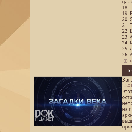
цар
18.
19.
20. 
21. 
22.
23. 
24.
25.
26. 
1
Пе
Заг
15.0
Это
ост
неп
на 
арх
выд
пре