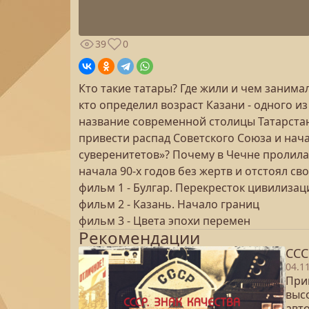
39
0
Кто такие татары? Где жили и чем занимал
кто определил возраст Казани - одного и
название современной столицы Татарстана
привести распад Советского Союза и нач
суверенитетов»? Почему в Чечне пролила
начала 90-х годов без жертв и отстоял св
фильм 1 - Булгар. Перекресток цивилизац
фильм 2 - Казань. Начало границ
фильм 3 - Цвета эпохи перемен
Рекомендации
ССС
04.1
Прин
выс
авт