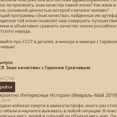
но ли присвоить знак качества самой эпохе? Как жили в
ане, основной ценностью которой считался человек?
ущий программы «Знак качества», найденные им артефа
видетели той эпохи позволят нам совершить путешестви
мени и объективно сравнить качество жизни российског
тского народа.
вайте про СССР в деталях, в миноре и мажоре с Гариком
ачевым!
выпуск
СР. Знак качества» с Гариком Сукачевым
7к
33
рейти
ероятно Интересные Истории (Февраль-Май 2019
2.2019
чудом избежал смерти в авиакатастрофе, много раз стоя
ю гибели и научился выживать в любой ситуации. В поис
ересных мест, людей и событий он объехал весь мир. Он