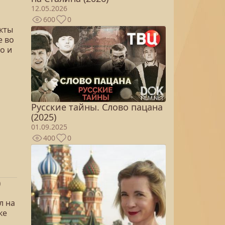
12.05.2026
600
0
кты
е во
о и
Русские тайны. Слово пацана
(2025)
01.09.2025
400
0
)
л на
ке