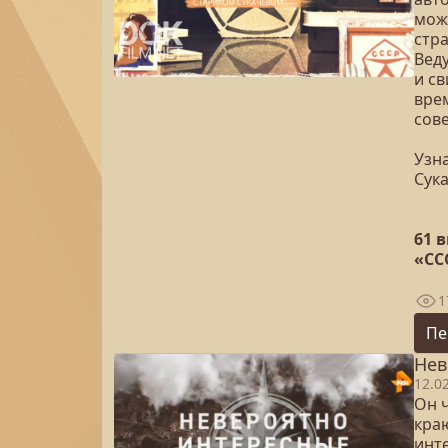
мож
стр
Вед
и с
вре
сове
Узна
Сук
61 
«СС
1
Пе
Нев
12.0
Он 
кра
инт