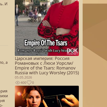
ь. И
Царская империя: Россия
ло, а
Романовых с Люси Уорсли/
Empire of the Tsars: Romanov
Russia with Lucy Worsley (2015)
05.05.2026
400
0
ория
трихи
дня
о-