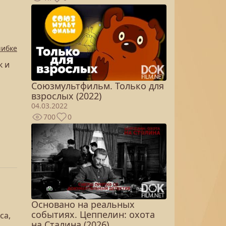
шибке
к и
Союзмультфильм. Только для
взрослых (2022)
04.03.2022
700
0
Основано на реальных
событиях. Цеппелин: охота
са,
на Сталина (2026)