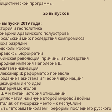
лицистической программы.
26 выпусков
 выпуски 2019 года:
стория и геополитика
Монархии Аравийского полуострова
Версальский мир: последствия компромисса
поха разрядки
Ледоколы России
Парадоксы бюрократии
Кубинская революция: причины и последствия
ародная империя Наполеона III
Несвятая инквизиция
Александр II: реформатор поневоле
Создание Пакистана и "Теория двух наций"
Декабризм и его идеи
 Империя монголов
 США и Китай: история отношений
 Дипломатия накануне Второй мировой войны
Италия: от Рисорджименто – к Республике
 Быть "вторым Николаем": реформы последнего русского