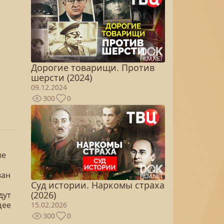
Дорогие товарищи. Против
шерсти (2024)
09.12.2024
300
0
ые
ван
Суд истории. Наркомы страха
(2026)
дут
щее
15.02.2026
300
0