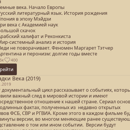
я
 Темные века. Начало Европы
 Русский литературный язык. История рождения
Япония в эпоху Мэйдзи
Три века с Академией наук
 Большой скачок
Арабский халифат и Реконкиста
 Мир-системный анализ и история
 Леди не поворачивает. Феномен Маргарет Тэтчер
Аргентина и перонизм: долгие годы вместе
6к
400
рейти
адки Века (2019)
1.2019
т документальный цикл рассказывает о событиях, котор
авили важный след в мировой истории и имеют
осредственное отношение к нашей стране. Сериал осно
подлинных фактах, полученных из недавно открытых
ивов ФСБ, СВР и РГВИА. Кроме этого в каждом фильме бу
винуты версии, во многом меняющие ранее существую
дставление о том или ином событии. Версии будут