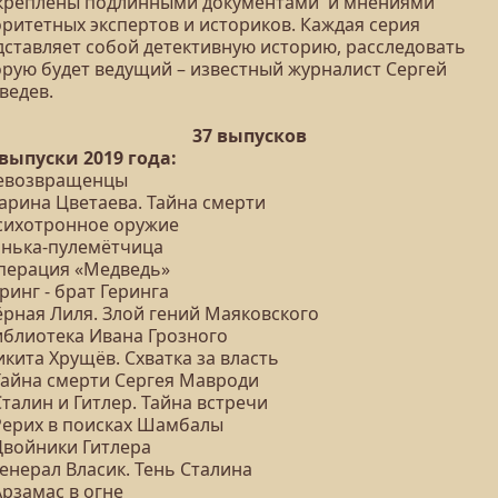
креплены подлинными документами и мнениями
оритетных экспертов и историков. Каждая серия
дставляет собой детективную историю, расследовать
орую будет ведущий – известный журналист Сергей
ведев.
37 выпусков
 выпуски 2019 года:
Невозвращенцы
Марина Цветаева. Тайна смерти
Психотронное оружие
Тонька-пулемётчица
Операция «Медведь»
еринг - брат Геринга
ёрная Лиля. Злой гений Маяковского
Библиотека Ивана Грозного
икита Хрущёв. Схватка за власть
 Тайна смерти Сергея Мавроди
Сталин и Гитлер. Тайна встречи
 Рерих в поисках Шамбалы
Двойники Гитлера
Генерал Власик. Тень Сталина
Арзамас в огне