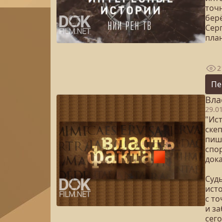
точн
бер
Сер
план
2
Пе
Вла
29.0
"Ист
скеп
пишу
спо
док
Судь
ист
с то
и з
сег