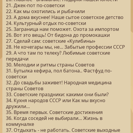
21. Джек-пот по-советски
22. Как мы охотились и рыбачили
23. А дома вкуснее! Наше сытое советское детство
24. Культурный отдых по-советски
25. Заграница нам поможет. Охота за импортом
26. Вот это вещь! От бидона до промокашки
27. Сделай сам: советские «Кулибины»
28. Не кочегары мы, не... Забытые профессии СССР
29. А что там по телеку? Любимые советские
передачи
30. Мелодии и ритмы страны Советов
31. Бутылка кефира, пол батона.. Фастфуд по-
советски
32. До свадьбы заживет! Народная медицина
страны Советов
33. Советские праздники: какими они были?
34. Кухня народов СССР или Как мы вкусно
дружили…
35. Время первых. Советские достижения
36. Когда соседей не выбирали... Жизнь в
коммуналке
37. Отдыхать - не работать. Советские выходные