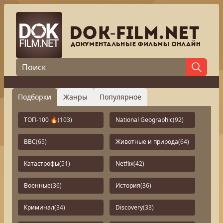
Подборки
Жанры
Популярное
ТОП-100 🔥
(103)
National Geographic
(92)
BBC
(65)
Животные и природа
(64)
Катастрофы
(51)
Netflix
(42)
Военные
(36)
История
(36)
Криминал
(34)
Discovery
(33)