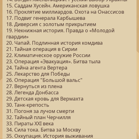
15. Саддам Хусейн. Американская ловушка
16. Проклятие миллиардов. Охота на Онассисов
17. Подвиг генерала Карбышева
18. Диверсия с золотым прикрытием
19. Некнижная история. Правда о «Молодой
гвардии»
20. Чапай. Подлинная история комдива
21. Тайная операция в Сирии
22. Климатическое оружие России
23. Операция «Эвакуация». Битва тыла
24. Тайна агента Вертера
25. Лекарство для Победы
26. Операция "Большой вальс"
27. Вернуться из плена
28. Легенда Донбасса
29. Детская кровь для Вермахта
30. Танк-крепость
31. Погоня за лучом смерти
32. Тайный план Черчилля
33. Пираты ХХI века
34. Сила тока. Битва за Москву
35. Оккупация. История выживания