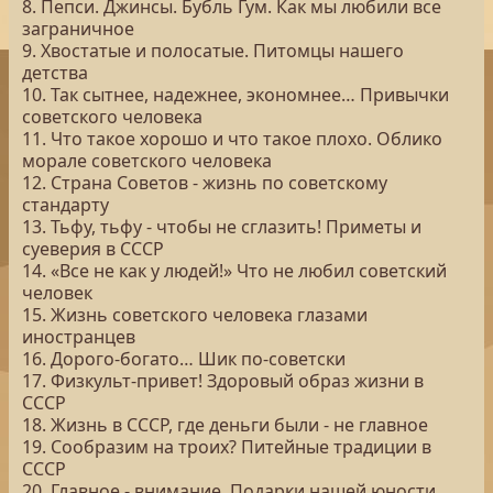
8. Пепси. Джинсы. Бубль Гум. Как мы любили все
заграничное
9. Хвостатые и полосатые. Питомцы нашего
детства
10. Так сытнее, надежнее, экономнее… Привычки
советского человека
11. Что такое хорошо и что такое плохо. Облико
морале советского человека
12. Страна Советов - жизнь по советскому
стандарту
13. Тьфу, тьфу - чтобы не сглазить! Приметы и
суеверия в СССР
14. «Все не как у людей!» Что не любил советский
человек
15. Жизнь советского человека глазами
иностранцев
16. Дорого-богато… Шик по-советски
17. Физкульт-привет! Здоровый образ жизни в
СССР
18. Жизнь в СССР, где деньги были - не главное
19. Сообразим на троих? Питейные традиции в
СССР
20. Главное - внимание. Подарки нашей юности