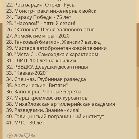
22. Росгвардия. Отряд "Русь"
23. Монстр-траки инженерных войск
24. Параду Победы - 75 лет!
25. "Часовой" - пятый сезон!
26. "Катюша". Песня залпового огня
27. Армейские игры - 2020
28. Танковый биатлон. Женский взгляд
29. Мастера автобронетанковой техники
30. "Мста-С". Самоходка с характером
31. ГЛИЦ. 100 лет на крыльях
32. РВВДКУ. Девушки-десантницы
33. "Кавказ-2020"
34. Спецназ. Глубинная разведка
35. Арктические "Витязи"
36. Заполярье. Черные береты
37. Марш кремлевских курсантов
38. Михайловская артиллерийская академия
39. Разведчики. Знание - сила!
40. Голицынский пограничный институт
41. МЧС - 30 лет!
202к
3к