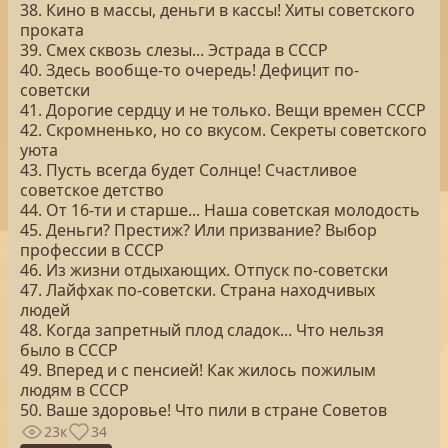
38. Кино в массы, деньги в кассы! Хиты советского
проката
39. Смех сквозь слезы... Эстрада в СССР
40. Здесь вообще-то очередь! Дефицит по-
советски
41. Дорогие сердцу и не только. Вещи времен СССР
42. Скромненько, но со вкусом. Секреты советского
уюта
43. Пусть всегда будет Солнце! Счастливое
советское детство
44. От 16-ти и старше... Наша советская молодость
45. Деньги? Престиж? Или призвание? Выбор
профессии в СССР
46. Из жизни отдыхающих. Отпуск по-советски
47. Лайфхак по-советски. Страна находчивых
людей
48. Когда запретный плод сладок... Что нельзя
было в СССР
49. Вперед и с пенсией! Как жилось пожилым
людям в СССР
50. Ваше здоровье! Что пили в стране Советов
23к
34