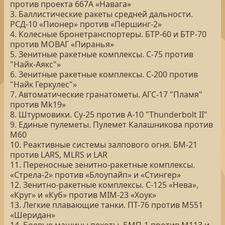
против проекта 667А «Навага»
3. Баллистические ракеты средней дальности.
РСД-10 «Пионер» против «Першинг-2»
4. Колесные бронетранспортеры. БТР-60 и БТР-70
против МОВАГ «Пиранья»
5. Зенитные ракетные комплексы. С-75 против
"Найк-Аякс"»
6. Зенитные ракетные комплексы. С-200 против
"Найк Геркулес"»
7. Автоматические гранатометы. АГС-17 "Пламя"
против Mk19»
8. Штурмовики. Су-25 против A-10 "Thunderbolt II"
9. Единые пулеметы. Пулемет Калашникова против
М60
10. Реактивные системы залпового огня. БМ-21
против LARS, MLRS и LAR
11. Переносные зенитно-ракетные комплексы.
«Стрела-2» против «Блоупайп» и «Стингер»
12. Зенитно-ракетные комплексы. С-125 «Нева»,
«Круг» и «Куб» против MIM-23 «Хоук»
13. Легкие плавающие танки. ПТ-76 против M551
«Шеридан»