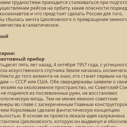
акими трудностями приходится сталкиваться при подгот
существлении рейсов на орбиту, какие опасности поджи
космонавтов и что предстоит сделать России для того,
бы сбылась мечта Циолковского о превращении земног
вечества в галактическое.
ерий
 серии:
Реактивный прибор
ьдесят пять лет назад, 4 октября 1957 года, с успешног
уска искусственного спутника Земли началась космическ
 Никто до того момента не знал, кто станет первым на пу
здам — СССР или США. Обе сверхдержавы заявили о сво
тензиях на околоземное пространство, но Советский Со
 не поднялся из послевоенных руин, не восстановил
нологическую мощь. Тем не менее именно советские
енеры во главе с засекреченным Главным конструкторо
геем Королевым сделали фантастическую концепцию
льностью. В основе их проекта лежала идея калужанина
стантина Циолковского, которую он выдвинул и обоснов