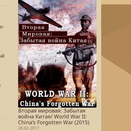
о-
ый
л
Вторая мировая: Забытая
война Китая/ World War II:
China's Forgotten War (2015)
28.02.2017