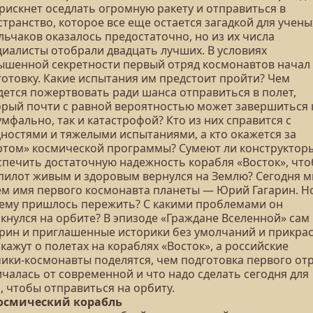
 рискнет оседлать огромную ракету и отправиться в
транство, которое все еще остается загадкой для учены
льчаков оказалось предостаточно, но из их числа
циалисты отобрали двадцать лучших. В условиях
ышенной секретности первый отряд космонавтов начал
готовку. Какие испытания им предстоит пройти? Чем
дется пожертвовать ради шанса отправиться в полет,
орый почти с равной вероятностью может завершиться 
мфально, так и катастрофой? Кто из них справится с
дностями и тяжелыми испытаниями, а кто окажется за
ртом» космической программы? Сумеют ли конструктор
спечить достаточную надежность корабля «Восток», чт
 пилот живым и здоровым вернулся на Землю? Сегодня 
ем имя первого космонавта планеты — Юрий Гагарин. Н
 ему пришлось пережить? С какими проблемами он
лкнулся на орбите? В эпизоде «Граждане Вселенной» сам
арин и приглашенные историки без умолчаний и прикра
кажут о полетах на кораблях «Восток», а российские
чики-космонавты поделятся, чем подготовка первого от
чалась от современной и что надо сделать сегодня для
, чтобы отправиться на орбиту.
Космический корабль