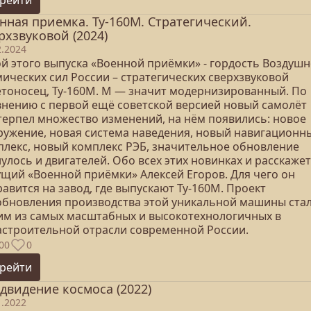
рейти
нная приемка. Ту-160М. Стратегический.
рхзвуковой (2024)
2.2024
ой этого выпуска «Военной приёмки» - гордость Воздушн
ических сил России – стратегических сверхзвуковой
етоносец, Ту-160М. М — значит модернизированный. По
внению с первой ещё советской версией новый самолёт
терпел множество изменений, на нём появились: новое
ружение, новая система наведения, новый навигационн
плекс, новый комплекс РЭБ, значительное обновление
улось и двигателей. Обо всех этих новинках и расскажет
ущий «Военной приёмки» Алексей Егоров. Для чего он
авится на завод, где выпускают Ту-160М. Проект
обновления производства этой уникальной машины ста
им из самых масштабных и высокотехнологичных в
астроительной отрасли современной России.
00
0
рейти
двидение космоса (2022)
1.2022