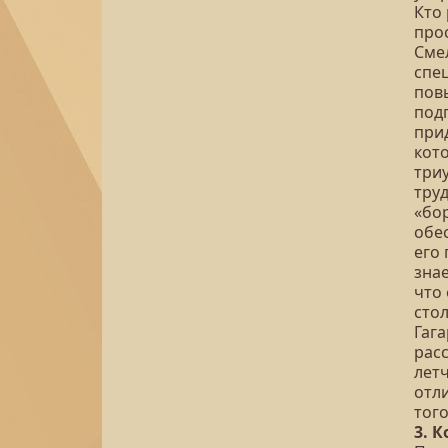
Кто
прос
Сме
спе
пов
под
при
кот
триу
тру
«бо
обе
его
зна
что
сто
Гаг
расс
лет
отли
того
3. 