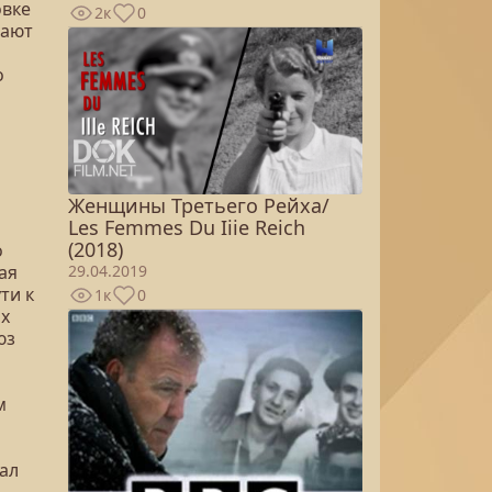
овке
2к
0
дают
о
Женщины Третьего Рейха/
Les Femmes Du Iiie Reich
(2018)
о
29.04.2019
ая
ти к
1к
0
их
юз
м
ал