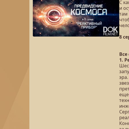
С к
и о
там 
что
чело
8 с
Все
1. 
Шест
зап
эра.
зве
пре
еще
тех
инж
Сер
реа
Кон