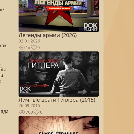
х?
Легенды армии (2026)
02.01.2026
как
1к
0
ы
обы
мы
о
с
Личные враги Гитлера (2015)
26.09.2015
ряда
700
0