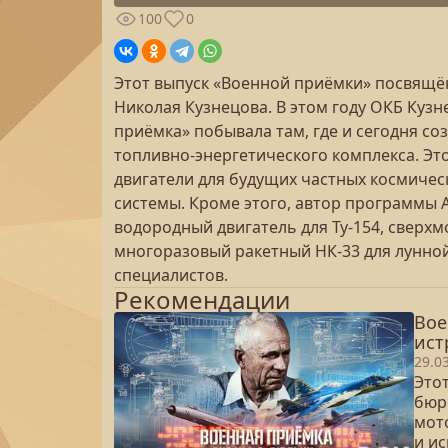
100
0
Этот выпуск «Военной приёмки» посвящё
Николая Кузнецова. В этом году ОКБ Кузн
приёмка» побывала там, где и сегодня со
топливно-энергетического комплекса. Это 
двигатели для будущих частных космичес
системы. Кроме этого, автор программы 
водородный двигатель для Ту-154, сверх
многоразовый ракетный НК-33 для лунной
специалистов.
Рекомендации
Вое
ист
29.0
Это
бюр
мот
и и