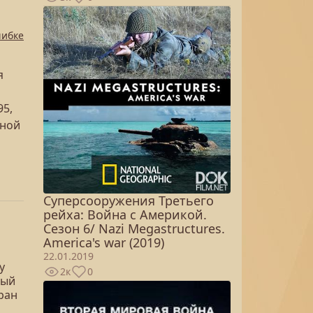
шибке
я
95,
тной
Суперсооружения Третьего
рейха: Война с Америкой.
Сезон 6/ Nazi Megastructures.
America's war (2019)
22.01.2019
у
2к
0
ный
ран