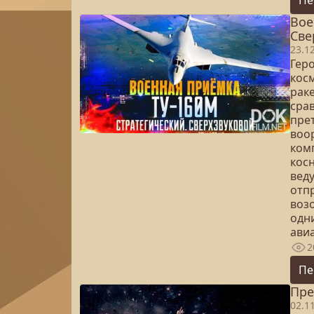
Пе
Вое
Све
23.1
Гер
косм
рак
сра
пре
воо
ком
косн
вед
отпр
воз
одн
ави
2
Пе
Пре
02.1