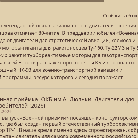
Сообщить об о
н легендарной школе авиационного двигателестроения
ецова отмечает 80-летие. В преддверии юбилея «Военна
здают двигатели для стратегической авиации, космоса и
моторы-гиганты для ракетоносцев Ту-160, Ту-22М3 и Ту-
ких ракет и турбореактивные моторы для газотранспор
Алексей Егоров расскажет про проекты КБ из прошлого:
мощный НК-93 для военно-транспортной авиации и
 программы, ресурс которого и сегодня поражает
нная приёмка. ОКБ им А. Люльки. Двигатели для
ребителей (2026)
3.2026
т выпуск «Военной приёмки» посвящён конструкторском
о, где был создан первый отечественный турбореактив
ор ТР-1. В наше время именно здесь спроектирован, соб
спытан двигатель для самого современного российского