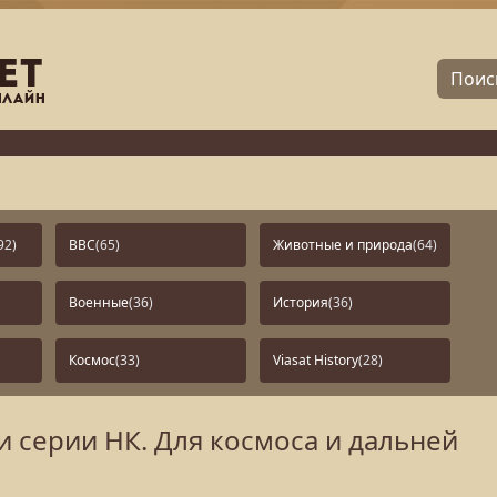
92)
BBC
(65)
Животные и природа
(64)
Военные
(36)
История
(36)
Космос
(33)
Viasat History
(28)
и серии НК. Для космоса и дальней