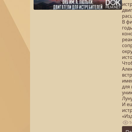
истр
двиг
рас
В фи
год
кон
реак
соп
окру
ист
Что
Алек
встр
име
для
уник
Луну
И е
ист
«Изд
1