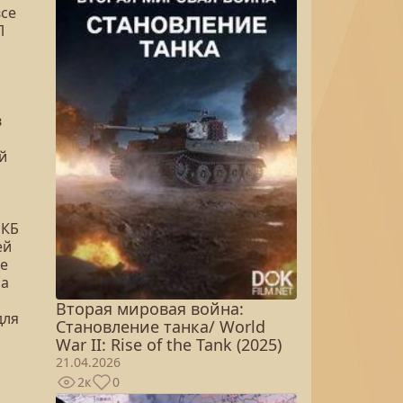
все
Л
в
й
ОКБ
ей
не
на
Вторая мировая война:
для
Становление танка/ World
War II: Rise of the Tank (2025)
21.04.2026
2к
0