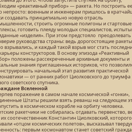
олвека до этого: чтобы запустить спутник на орбиту,
бходим «реактивный прибор» — ракета. Но построить е
о непросто: военным и инженерам пришлось в кратчай
ки создавать принципиально новую отрасль
мышленности, строить огромные полигоны и стартовые
плексы, готовить плеяду молодых специалистов, испыты
иданные «изделия». При этом предстояло преодолевать
оверие руководства страны: ведь дорогостоящие ракеты
то взрывались, и каждый такой взрыв мог стать последн
 карьеры конструкторов. В основу эпизода «Реактивный
бор» положены рассекреченные архивные документы и
кальные знания приглашенных историков, что позволил
онструировать начальный этап развития практической
монавтики — от ранних работ Циолковского до триумфа
вого советского спутника.
Граждане Вселенной
ерпев поражение в самом начале космической «гонки»,
диненные Штаты решили взять реванш на следующем э
апустить в космическом корабле на орбиту человека.
етские ракетчики не собиралась отдавать первенство, в
 их соотечественник Константин Циолковский, которого
ывали «отцом космических полетов», высказывал тверд
ренность: первым космонавтом станет советский гражда