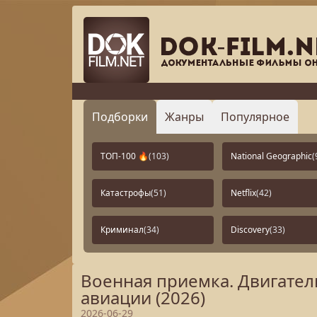
Подборки
Жанры
Популярное
ТОП-100 🔥
(103)
National Geographic
(
Катастрофы
(51)
Netflix
(42)
Криминал
(34)
Discovery
(33)
Военная приемка. Двигател
авиации (2026)
2026-06-29