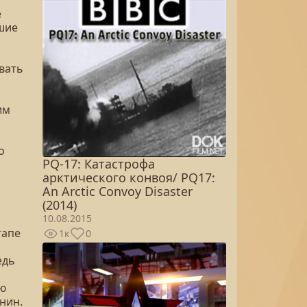
е
шие
вать
им
о
PQ-17: Катастрофа
арктического конвоя/ PQ17:
An Arctic Convoy Disaster
(2014)
10.08.2015
тапе
1к
0
едь
ую
нин.