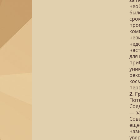
за п
нео
был
сро
про
ком
нев
нед
час
для
при
уни
рек
кос
пер
2. 
Пот
Сое
— з
Сов
еще
наз
уве