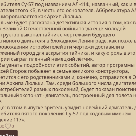
ебителя Су-57 под названием АЛ-41Ф, названный, как и 
атели этого КБ, в честь его основателя. Аббревиатура А
шифровывается как Архип Люлька.
льме будет рассказана детективная история о том, как в
ы Великой Отечественной войны тогда ещё молодой
структор выкопал тайник с чертежами будущего
тивного двигателя в блокадном Ленинграде, как позже 
ровождении истребителей эти чертежи доставили в
жённый город для вскрытия тайника, и какую роль в это
ории сыграл пленный немецкий лётчик.
бы узнать подробности этих событий, автор программы
сей Егоров побывает в семье великого конструктора,
етится с его родственниками и, конечно, отправится в 
ни Архипа Люльки. Там, среди большого числа двигател
 истребителей разных поколений, будет показан поисти
альный экспонат - двигатель, построенный для полёта 
.
щё: в этом выпуске зритель увидит новейший двигатель 
ребителя пятого поколения Су-57 под кодовым именем
елие 117».
00
0