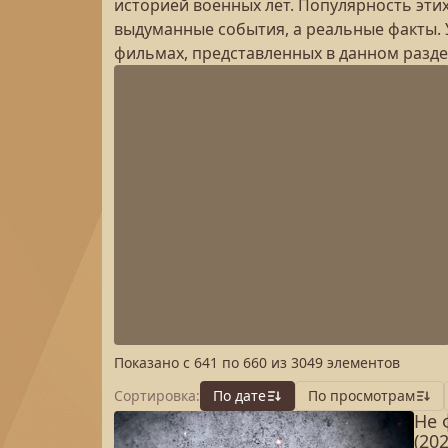
историей военных лет. Популярность этих
выдуманные события, а реальные факты. 
фильмах, представленных в данном разде
Показано с
641
по
660
из
3049
элементов
Сортировка:
По дате
По просмотрам
Не 
(202