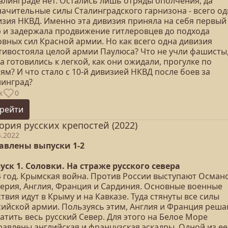
талинграде нет. Остались лишь отряды ополчения, да
начительные силы Сталинградского гарнизона - всего од
изия НКВД. Именно эта дивизия приняла на себя первый
р и задержала продвижение гитлеровцев до подхода
овных сил Красной армии. Но как всего одна дивизия
тивостояла целой армии Паулюса? Что не учли фашисты
а готовились к легкой, как они ожидали, прогулке по
ям? И что стало с 10-й дивизией НКВД после боев за
линград?
к
0
рейти
ория русских крепостей (2022)
4.2022
авлены выпуски 1-2
уск 1. Соловки. На страже русского севера
4 год. Крымская война. Против России выступают Осман
ерия, Англия, Франция и Сардиния. Основные военные
твия идут в Крыму и на Кавказе. Туда стянуты все силы
сийской армии. Пользуясь этим, Англия и Франция реш
атить весь русский Север. Для этого на Белое Море
равлены английская и французская эскадры. Одной из ее