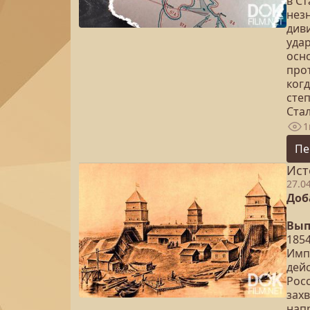
в С
нез
див
уда
осн
про
когд
степ
Ста
1
Пе
Ист
27.0
Доб
Вып
185
Имп
дейс
Рос
захв
нап