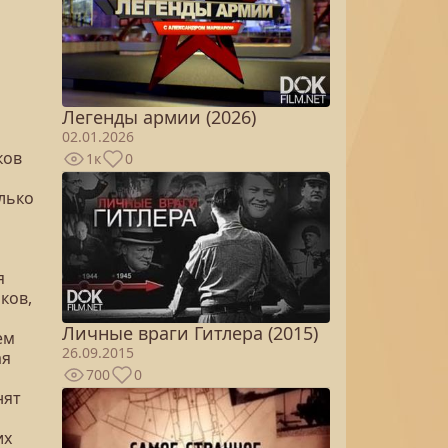
Легенды армии (2026)
02.01.2026
ков
1к
0
лько
я
ков,
Личные враги Гитлера (2015)
ем
26.09.2015
ая
700
0
нят
их