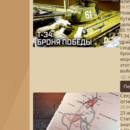
Вое
08.0
Нов
бут
целы
85 1
Т-34
дра
схо
брон
мор
это
войн
3
Пе
Сек
огн
28.0
23 а
Ста
зна