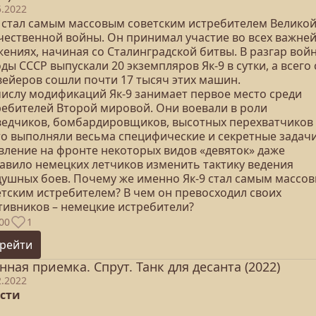
5.2022
9 стал самым массовым советским истребителем Велико
чественной войны. Он принимал участие во всех важне
жениях, начиная со Сталинградской битвы. В разгар вой
ды СССР выпускали 20 экземпляров Як-9 в сутки, а всего 
вейеров сошли почти 17 тысяч этих машин.
числу модификаций Як-9 занимает первое место среди
ребителей Второй мировой. Они воевали в роли
ведчиков, бомбардировщиков, высотных перехватчиков
то выполняли весьма специфические и секретные задачи
вление на фронте некоторых видов «девяток» даже
тавило немецких летчиков изменить тактику ведения
душных боев. Почему же именно Як-9 стал самым массо
етским истребителем? В чем он превосходил своих
тивников – немецкие истребители?
00
1
рейти
нная приемка. Спрут. Танк для десанта (2022)
2.2022
асти