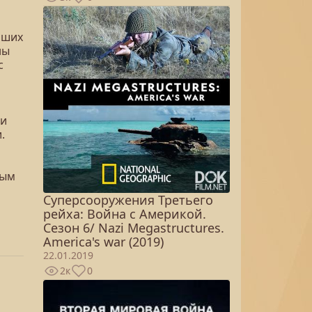
й
йших
ны
с
 и
.
вым
Суперсооружения Третьего
рейха: Война с Америкой.
Сезон 6/ Nazi Megastructures.
America's war (2019)
22.01.2019
2к
0