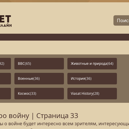
92)
BBC
(65)
Животные и природа
(64)
Военные
(36)
История
(36)
Космос
(33)
Viasat History
(28)
о войну | Страница 33
 о войне будет интересно всем зрителям, интересующ