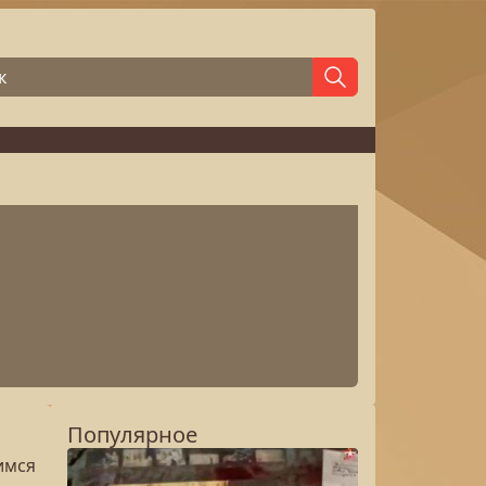
Популярное
имся