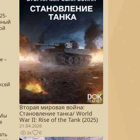
25-
вный
ой
е –
ксей
Вторая мировая война:
Становление танка/ World
 Мы
War II: Rise of the Tank (2025)
е
21.04.2026
2к
0
ать