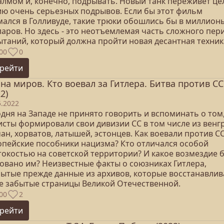
алмом и, конечно, подрывать. Новый танк переживет це
ию очень серьезных подрывов. Если бы этот фильм
мался в Голливуде, такие трюки обошлись бы в миллион
ларов. Но здесь - это неотъемлемая часть сложного пер
ытаний, который должна пройти новая десантная техник
00
0
рейти
на миров. Кто воевал за Гитлера. Битва против С
2)
5.2022
дня на Западе не принято говорить и вспоминать о том
исты формировали свои дивизии СС в том числе из венг
ан, хорватов, латышей, эстонцев. Как воевали против С
опейские пособники нацизма? Кто отличался особой
токостью на советской территории? И какое возмездие 
товано им? Неизвестные факты о союзниках Гитлера,
рытые прежде данные из архивов, которые восстанавли
е забытые страницы Великой Отечественной.
00
2
рейти