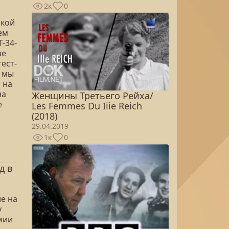
2к
0
акой
ем
Т-34-
зе
тест-
ы мы
 на
на
Женщины Третьего Рейха/
е
Les Femmes Du Iiie Reich
(2018)
29.04.2019
1к
0
д в
ие на
у
мии