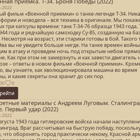
нная приемка. Т-34. Броня Победы (2022)
5.2022
ый фильм «Военной приемки» о танке-легенде Т-34. Ник
афории и новодела – вся техника в оригинале. Мы покаж
х три капсулы времени: танк Т-34-76 образца 1943 года, 
944 года и редчайшую самоходку Су-85, созданную на ба
. Несмотря на возраст, эти старики готовы в бой. Такого 
йва вы не увидите больше нигде. На танке времен войн
дим в атаку и проведем ночь под открытым небом прямо
е. Как при этом не замерзнуть и как завести двигатель 
озе – ответы в новом фильме «Военной приемки». Кром
го, вы узнаете, как эволюционировала машина во время
ы, и какие секреты она хранит до сих пор.
00
0
рейти
ретные материалы с Андреем Луговым. Сталингра
е. Первый удар (2022)
4.2022
вгуста 1943 года гитлеровские войска начали наступлен
линград. Враг рассчитывал на быструю победу, поскольк
л, что оборонять город практически некому, Красной ар