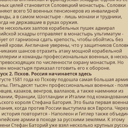
вных целей становится Соловецкий монастырь. Соловки
аняют всего 50 военных пенсионеров из инвалидной
анды, а в самом монастыре - лишь монахи и трудники,
огда не державшие в руках оружия.
ле нескольких залпов корабельных пушек адмирал
лийской эскадры отправляет в монастырь ультиматум -
ует от гарнизона сдать крепость, чтобы обойтись без
ней крови. Англичане уверены, что у защитников Солов
 никаких шансов отразить атаку мощной корабельной
иллерии и команды профессиональных военных, в неско
 превосходящих по численности охрану монастыря. Но
мен монастыря приказал готовить его к обороне.
уск 2. Псков. Россия начинается здесь
вгусте 1581 года ко Пскову подошла самая большая арми
опы. Пятьдесят тысяч профессиональных военных - поля
вцев, казаков, венгров, валлахов, а также наемники из
мании, Франции, Шотландии и Италии под командовани
ьского короля Стефана Батория. Это была первая военн
ания, когда против России выступила вся Европа. Через
а история повторится - Наполеон и Гитлер также объеди
опейские армии в походе за русскими землями. К этому
мени Стефан Баторий уже взял несколько крупных русск