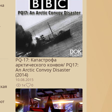
на
,
PQ-17: Катастрофа
арктического конвоя/ PQ17:
An Arctic Convoy Disaster
(2014)
10.08.2015
1к
0
ская
ают