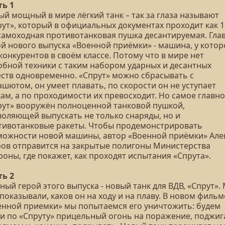
ть 1
ый мощный в мире лёгкий танк – так за глаза называют
рут», который в официальных документах проходит как 1
самоходная противотанковая пушка десантируемая. Гла
ой нового выпуска «Военной приёмки» - машина, у котор
конкурентов в своём классе. Потому что в мире нет
обной техники с таким набором ударных и десантных
еств одновременно. «Спрут» можно сбрасывать с
шютом, он умеет плавать, по скорости он не уступает
ам, а по проходимости их превосходит. Но самое главно
рут» вооружён полноценной танковой пушкой,
воляющей выпускать не только снаряды, но и
тивотанковые ракеты. Чтобы продемонстрировать
можности новой машины, автор «Военной приёмки» Але
ров отправится на закрытые полигоны Министерства
оны, где покажет, как проходят испытания «Спрута».
ть 2
ный герой этого выпуска - новый танк для ВДВ, «Спрут».
показывали, каков он на ходу и на плаву. В новом фильм
енной приемки» мы попытаемся его уничтожить: будем
ти по «Спруту» прицельный огонь на поражение, поджиг