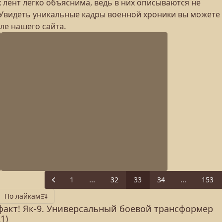
 лент легко объяснима, ведь в них описываются не
Увидеть уникальные кадры военной хроники вы можете
ле нашего сайта.
1
...
32
33
34
...
153
Previous
По лайкам
факт! Як-9. Универсальный боевой трансформер
1)