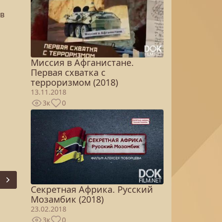
 в
Миссия в Афганистане.
Первая схватка с
терроризмом (2018)
13.11.2018
3к
0
Next
Секретная Африка. Русский
Мозамбик (2018)
23.02.2018
3к
0