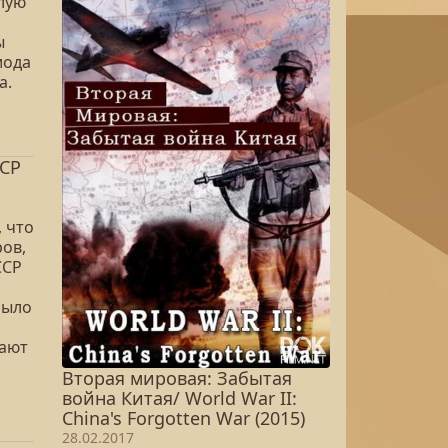
лую
ы
иода
а.
ССР
, что
ров,
ССР
было
вают
Вторая мировая: Забытая
война Китая/ World War II:
China's Forgotten War (2015)
28.02.2017