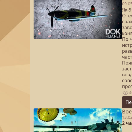
09.0
Як-
Оте
сра
заво
кон
По 
ист
раз
час
Поя
зас
воз
сов
про
4
Пе
Вое
13.0
2 ч