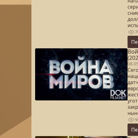
нап
сер
сни
дол
исп
7
Пе
Вой
(202
08.0
Сего
нац
датч
евр
жес
уго
зак
нын
9
Пе