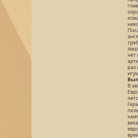
гла
охр
ком
ник
Пос
анг
треб
лиш
нет
арт
раз
игу
Вып
В а
Евр
лито
Гер
пол
камп
век
евр
вре