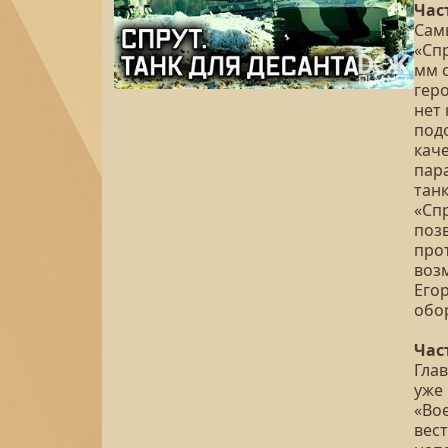
Час
Сам
«Сп
мм 
гер
нет 
под
кач
пара
танк
«Сп
поз
про
воз
Его
обор
Час
Глав
уже 
«Во
вес