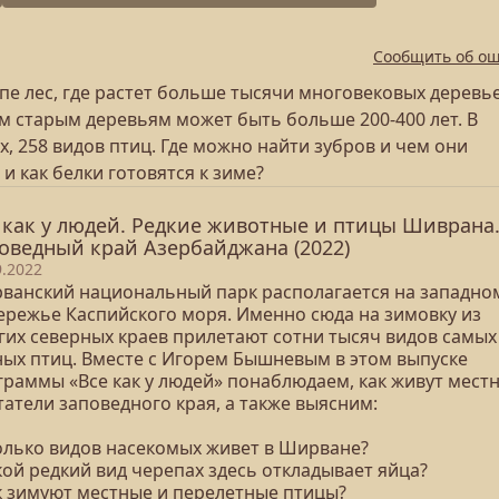
Сообщить об о
пе лес, где растет больше тысячи многовековых деревье
мым старым деревьям может быть больше 200-400 лет. В
, 258 видов птиц. Где можно найти зубров и чем они
и как белки готовятся к зиме?
 как у людей. Редкие животные и птицы Шиврана
оведный край Азербайджана (2022)
9.2022
ванский национальный парк располагается на западно
ережье Каспийского моря. Именно сюда на зимовку из
гих северных краев прилетают сотни тысяч видов самых
ных птиц. Вместе с Игорем Бышневым в этом выпуске
граммы «Все как у людей» понаблюдаем, как живут мест
атели заповедного края, а также выясним:
колько видов насекомых живет в Ширване?
кой редкий вид черепах здесь откладывает яйца?
ак зимуют местные и перелетные птицы?