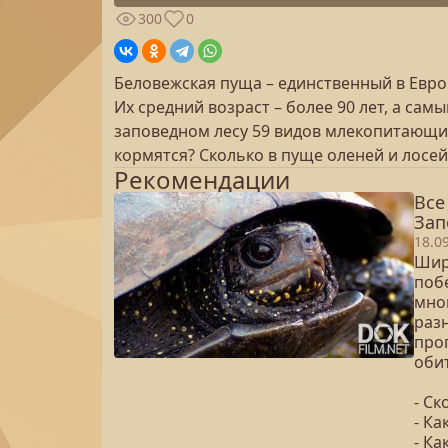
300
0
Беловежская пуща – единственный в Евро
Их средний возраст – более 90 лет, а са
заповедном лесу 59 видов млекопитающих
кормятся? Сколько в пуще оленей и лосей 
Рекомендации
Все
Зап
18.0
Шир
поб
мно
раз
про
обит
- С
- Ка
- К