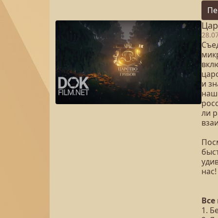
Пе
Цар
28.0
Съе
микр
вкл
царс
и з
наш
рос
ли р
вза
Посм
быст
уди
нас!
Все
1. Б