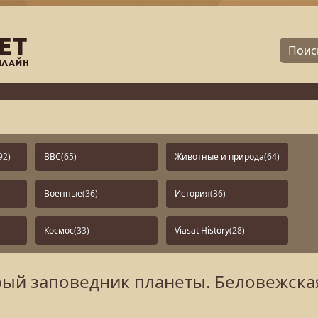
92)
BBC
(65)
Животные и природа
(64)
Военные
(36)
История
(36)
Космос
(33)
Viasat History
(28)
арый заповедник планеты. Беловежска