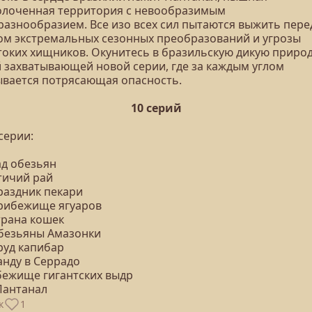
олоченная территория с невообразимым
разнообразием. Все изо всех сил пытаются выжить пере
ом экстремальных сезонных преобразований и угрозы
токих хищников. Окунитесь в бразильскую дикую природ
й захватывающей новой серии, где за каждым углом
ывается потрясающая опасность.
10 серий
серии:
ад обезьян
тичий рай
раздник пекари
Прибежище ягуаров
трана кошек
Обезьяны Амазонки
руд капибар
анду в Серрадо
Убежище гигантских выдр
Пантанал
к
1