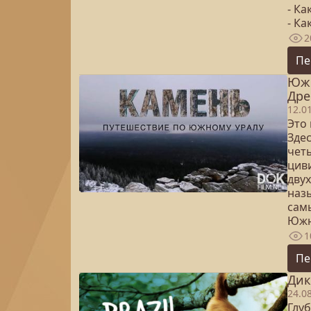
- К
- Ка
2
Пе
Южн
Дре
12.0
Это 
Зде
чет
цив
двух
наз
сам
Южн
1
Пе
Дик
24.0
Глу