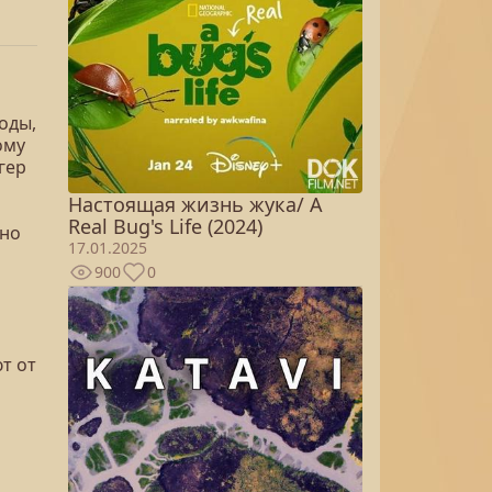
оды,
ому
гер
Настоящая жизнь жука/ A
Real Bug's Life (2024)
жно
17.01.2025
900
0
т от