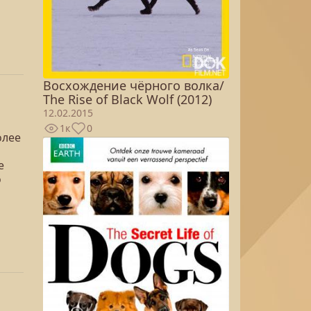
Восхождение чёрного волка/
The Rise of Black Wolf (2012)
12.02.2015
1к
0
олее
е
о