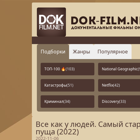
Подборки
Жанры
Популярное
ТОП-100 🔥
(103)
National Geographic
(
Катастрофы
(51)
Netflix
(42)
Криминал
(34)
Discovery
(33)
Все как у людей. Самый ст
пуща (2022)
2022-11-06