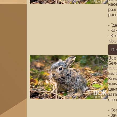
нас
раз
расс
- Гд
- Ка
- Кт
3
Пе
Все
Бел
15.0
Бел
Все
зна
цент
зата
его 
- Ко
- З