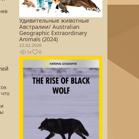
нев
Удивительные животные
Австралии/ Australian
Geographic Extraordinary
Animals (2024)
22.02.2026
1к
0
лей
сок
 что
ли
ны