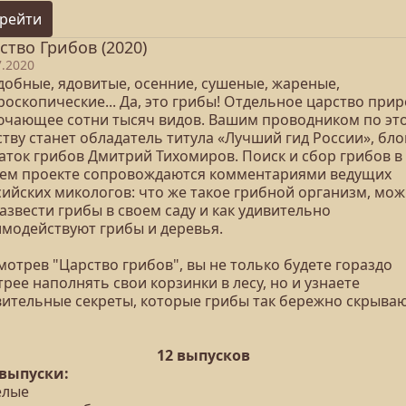
рейти
ство Грибов (2020)
7.2020
добные, ядовитые, осенние, сушеные, жареные,
оскопические... Да, это грибы! Отдельное царство прир
ючающее сотни тысяч видов. Вашим проводником по эт
тву станет обладатель титула «Лучший гид России», бло
наток грибов Дмитрий Тихомиров. Поиск и сбор грибов в
ем проекте сопровождаются комментариями ведущих
сийских микологов: что же такое грибной организм, мо
азвести грибы в своем саду и как удивительно
имодействуют грибы и деревья.
отрев "Царство грибов", вы не только будете гораздо
рее наполнять свои корзинки в лесу, но и узнаете
вительные секреты, которые грибы так бережно скрываю
12 выпусков
 выпуски:
елые