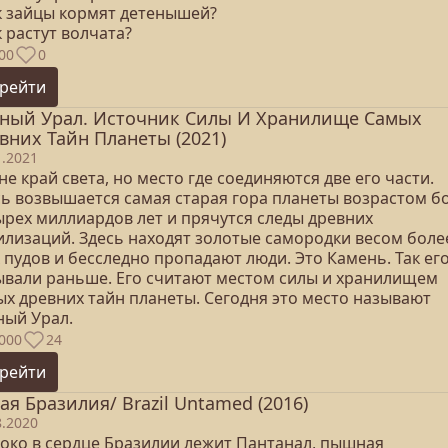
ак зайцы кормят детенышей?
к растут волчата?
00
0
рейти
ый Урал. Источник Силы И Хранилище Самых
вних Тайн Планеты (2021)
1.2021
не край света, но место где соединяются две его части.
сь возвышается самая старая гора планеты возрастом б
ырех миллиардов лет и прячутся следы древних
илизаций. Здесь находят золотые самородки весом боле
 пудов и бесследно пропадают люди. Это Камень. Так ег
ывали раньше. Его считают местом силы и хранилищем
ых древних тайн планеты. Сегодня это место называют
ый Урал.
000
24
рейти
ая Бразилия/ Brazil Untamed (2016)
8.2020
боко в сердце Бразилии лежит Пантанал, пышная