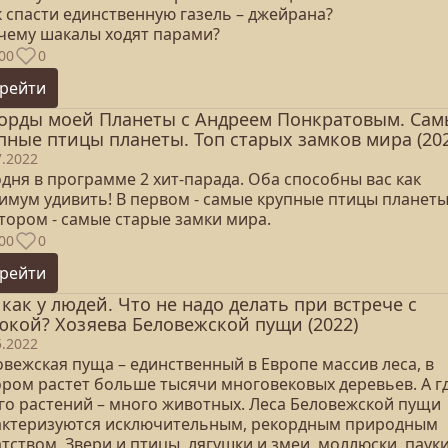
к спасти единственную газель – джейрана?
очему шакалы ходят парами?
00
0
рейти
орды моей Планеты с Андреем Понкратовым. Сам
пные птицы планеты. Топ старых замков мира (202
7.2022
дня в программе 2 хит-парада. Оба способны вас как
имум удивить! В первом - самые крупные птицы планеты
тором - самые старые замки мира.
00
0
рейти
 как у людей. Что не надо делать при встрече с
юкой? Хозяева Беловежской пущи (2022)
5.2022
овежская пуща – единственный в Европе массив леса, в
ором растет больше тысячи многовековых деревьев. А г
го растений – много животных. Леса Беловежской пущи
актеризуются исключительным, рекордным природным
тством. Звери и птицы, лягушки и змеи, моллюски, пауки