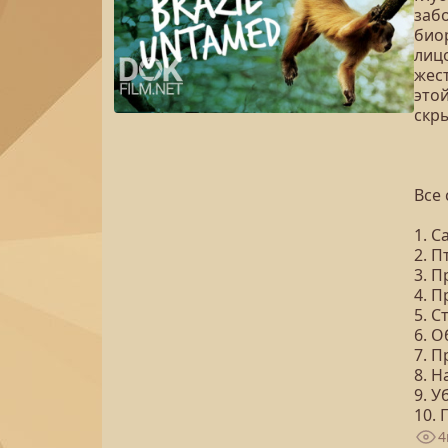
заб
био
лиц
жес
это
скр
Все 
1. С
2. П
3. П
4. 
5. С
6. 
7. П
8. Н
9. 
10. 
4