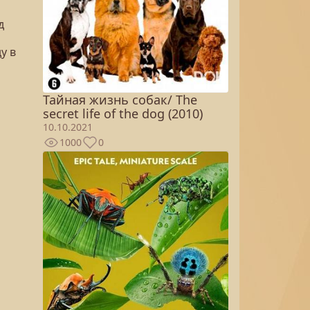
д
у в
Тайная жизнь собак/ The
secret life of the dog (2010)
10.10.2021
1000
0