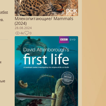
шибке
Млекопитающие/ Mammals
в.
(2024)
28.08.2024
4к
0
.
м
ные