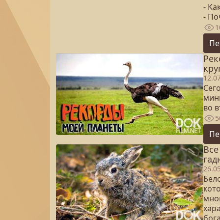
- Ка
- П
1
Пе
Рек
кру
12.0
Сего
мин
во в
5
Пе
Все
гад
26.0
Бел
кот
мно
хар
бога