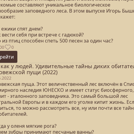
екомые составляют уникальное биологическое
нообразие заповедного леса. В этом выпуске Игорь Быш
кажет:
е ежики спят днем?
к вести себя при встрече с гадюкой?
о из птиц способен спеть 500 песен за один час?
00
0
рейти
 как у людей. Удивительные тайны диких обитате
овежской пущи (2022)
5.2022
овежская пуща. Этот величественный лес включён в Спи
мирного наследия ЮНЕСКО и имеет статус биосферного,
чит - эталонного заповедника. Это самый большой лес
ральной Европы и в каждом его уголке кипит жизнь. Ес
иться, то можно рассмотреть все, ну или почти все тай
обитателей.
гда у оленя мягкие рога?
ачем зубры принимают песчаные ванны?