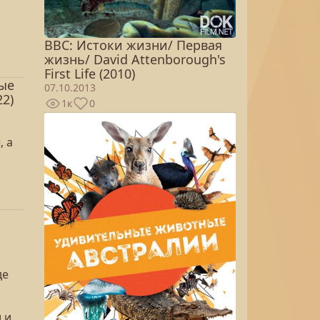
BBC: Истоки жизни/ Первая
жизнь/ David Attenborough's
First Life (2010)
ые
07.10.2013
2)
1к
0
, а
де
 и