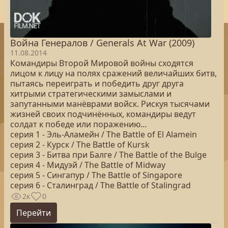
Война Генералов / Generals At War (2009)
11.08.2014
Командиры Второй Мировой войны сходятся
лицом к лицу на полях сражений величайших битв,
пытаясь переиграть и победить друг друга
хитрыми стратегическими замыслами и
запутанными манёврами войск. Рискуя тысячами
жизней своих подчинённых, командиры ведут
солдат к победе или поражению...
серия 1 - Эль-Аламейн / The Battle of El Alamein
серия 2 - Курск / The Battle of Kursk
серия 3 - Битва при Балге / The Battle of the Bulge
серия 4 - Мидуэй / The Battle of Midway
серия 5 - Сингапур / The Battle of Singapore
серия 6 - Сталинград / The Battle of Stalingrad
2к
0
Перейти