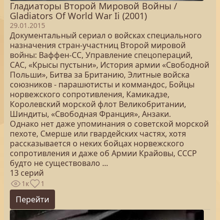
Гладиаторы Второй Мировой Войны /
Gladiators Of World War Ii (2001)
29.01.2015
Документальный сериал о войсках специального
назначения стран-участниц Второй мировой
войны: Ваффен-СС, Управление спецопераций,
САС, «Крысы пустыни», История армии «Свободной
Польши», Битва за Британию, Элитные войска
союзников - парашютисты и коммандос, Бойцы
норвежского сопротивления, Камикадзе,
Королевский морской флот Великобритании,
Шиндиты, «Свободная Франция», Анзаки.
Однако нет даже упоминания о советской морской
пехоте, Смерше или гвардейских частях, хотя
рассказывается о неких бойцах норвежского
сопротивления и даже об Армии Крайовы, СССР
будто не существовало ...
13 серий
1к
1
Перейти