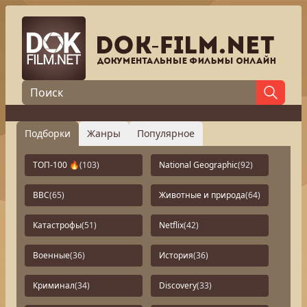
Подборки
Жанры
Популярное
ТОП-100 🔥
(103)
National Geographic
(92)
BBC
(65)
Животные и природа
(64)
Катастрофы
(51)
Netflix
(42)
Военные
(36)
История
(36)
Криминал
(34)
Discovery
(33)