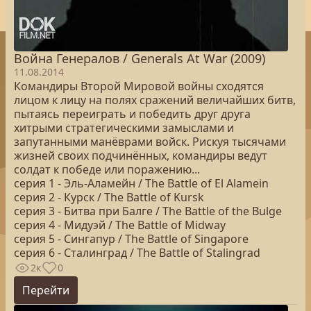
Война Генералов / Generals At War (2009)
11.08.2014
Командиры Второй Мировой войны сходятся
лицом к лицу на полях сражений величайших битв,
пытаясь переиграть и победить друг друга
хитрыми стратегическими замыслами и
запутанными манёврами войск. Рискуя тысячами
жизней своих подчинённых, командиры ведут
солдат к победе или поражению...
серия 1 - Эль-Аламейн / The Battle of El Alamein
серия 2 - Курск / The Battle of Kursk
серия 3 - Битва при Балге / The Battle of the Bulge
серия 4 - Мидуэй / The Battle of Midway
серия 5 - Сингапур / The Battle of Singapore
серия 6 - Сталинград / The Battle of Stalingrad
2к
0
Перейти