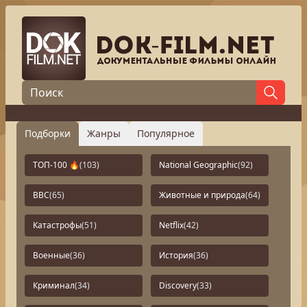
Подборки
Жанры
Популярное
ТОП-100 🔥
(103)
National Geographic
(92)
BBC
(65)
Животные и природа
(64)
Катастрофы
(51)
Netflix
(42)
Военные
(36)
История
(36)
Криминал
(34)
Discovery
(33)