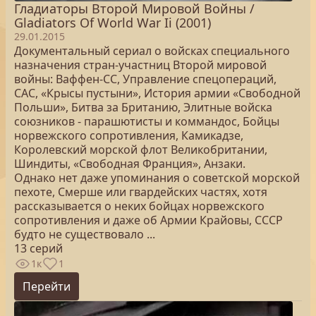
Гладиаторы Второй Мировой Войны /
Gladiators Of World War Ii (2001)
29.01.2015
Документальный сериал о войсках специального
назначения стран-участниц Второй мировой
войны: Ваффен-СС, Управление спецопераций,
САС, «Крысы пустыни», История армии «Свободной
Польши», Битва за Британию, Элитные войска
союзников - парашютисты и коммандос, Бойцы
норвежского сопротивления, Камикадзе,
Королевский морской флот Великобритании,
Шиндиты, «Свободная Франция», Анзаки.
Однако нет даже упоминания о советской морской
пехоте, Смерше или гвардейских частях, хотя
рассказывается о неких бойцах норвежского
сопротивления и даже об Армии Крайовы, СССР
будто не существовало ...
13 серий
1к
1
Перейти