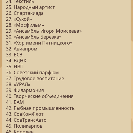
24. Текстиль
25. Народный артист
26. Спартакиада
27. «Сухой»
28. «Мосфильм»
29. «Ансамбль Игоря Моисеева»
30. «Ансамбль Берёзка»
31. «Хор имени Пятницкого»
32. Авиапром
33. БСЭ
34. ВДНХ
35. НВП
36. Советский парфюм
37. Трудовое воспитание
38. «УРАЛ»
39. Филармония
40. Творческие объединения
41. БАМ
42. Рыбная промышленность
43. СовКомФлот
44. СовТрансАвто
45. Поликарпов
46. Королёв