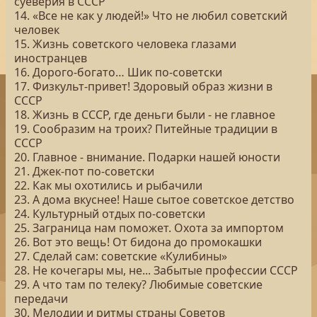
суеверия в СССР
14. «Все не как у людей!» Что не любил советский
человек
15. Жизнь советского человека глазами
иностранцев
16. Дорого-богато… Шик по-советски
17. Физкульт-привет! Здоровый образ жизни в
СССР
18. Жизнь в СССР, где деньги были - не главное
19. Сообразим на троих? Питейные традиции в
СССР
20. Главное - внимание. Подарки нашей юности
21. Джек-пот по-советски
22. Как мы охотились и рыбачили
23. А дома вкуснее! Наше сытое советское детство
24. Культурный отдых по-советски
25. Заграница нам поможет. Охота за импортом
26. Вот это вещь! От бидона до промокашки
27. Сделай сам: советские «Кулибины»
28. Не кочегары мы, не... Забытые профессии СССР
29. А что там по телеку? Любимые советские
передачи
30. Мелодии и ритмы страны Советов