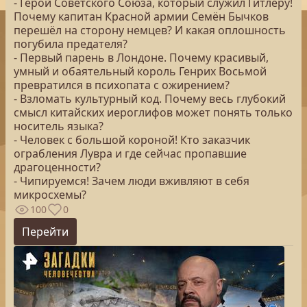
- Герой Советского Союза, который служил Гитлеру!
Почему капитан Красной армии Семён Бычков
перешёл на сторону немцев? И какая оплошность
погубила предателя?
- Первый парень в Лондоне. Почему красивый,
умный и обаятельный король Генрих Восьмой
превратился в психопата с ожирением?
- Взломать культурный код. Почему весь глубокий
смысл китайских иероглифов может понять только
носитель языка?
- Человек с большой короной! Кто заказчик
ограбления Лувра и где сейчас пропавшие
драгоценности?
- Чипируемся! Зачем люди вживляют в себя
микросхемы?
100
0
Перейти