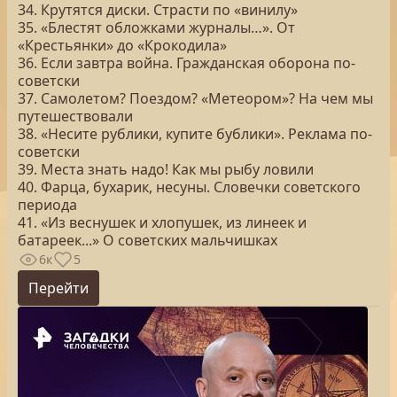
34. Крутятся диски. Страсти по «винилу»
35. «Блестят обложками журналы…». От
«Крестьянки» до «Крокодила»
36. Если завтра война. Гражданская оборона по-
советски
37. Самолетом? Поездом? «Метеором»? На чем мы
путешествовали
38. «Несите рублики, купите бублики». Реклама по-
советски
39. Места знать надо! Как мы рыбу ловили
40. Фарца, бухарик, несуны. Словечки советского
периода
41. «Из веснушек и хлопушек, из линеек и
батареек...» О советских мальчишках
6к
5
Перейти