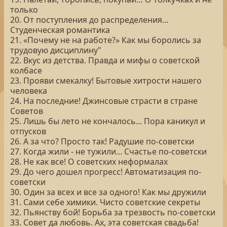
только
20. От поступления до распределения...
Студенческая романтика
21. «Почему не на работе?» Как мы боролись за
трудовую дисциплину"
22. Вкус из детства. Правда и мифы о советской
колбасе
23. Прояви смекалку! Бытовые хитрости нашего
человека
24. На последние! Джинсовые страсти в стране
Советов
25. Лишь бы лето не кончалось... Пора каникул и
отпусков
26. А за что? Просто так! Радушие по-советски
27. Когда жили - не тужили... Счастье по-советски
28. Не как все! О советских неформалах
29. До чего дошел прогресс! Автоматизация по-
советски
30. Один за всех и все за одного! Как мы дружили
31. Сами себе химики. Чисто советские секреты
32. Пьянству бой! Борьба за трезвость по-советски
33. Совет да любовь. Ах, эта советская свадьба!