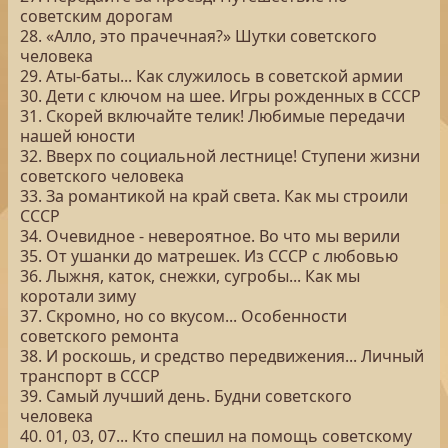
советским дорогам
28. «Алло, это прачечная?» Шутки советского
человека
29. Аты-баты... Как служилось в советской армии
30. Дети с ключом на шее. Игры рожденных в СССР
31. Скорей включайте телик! Любимые передачи
нашей юности
32. Вверх по социальной лестнице! Ступени жизни
советского человека
33. За романтикой на край света. Как мы строили
СССР
34. Очевидное - невероятное. Во что мы верили
35. От ушанки до матрешек. Из СССР с любовью
36. Лыжня, каток, снежки, сугробы... Как мы
коротали зиму
37. Скромно, но со вкусом... Особенности
советского ремонта
38. И роскошь, и средство передвижения... Личный
транспорт в СССР
39. Самый лучший день. Будни советского
человека
40. 01, 03, 07... Кто спешил на помощь советскому