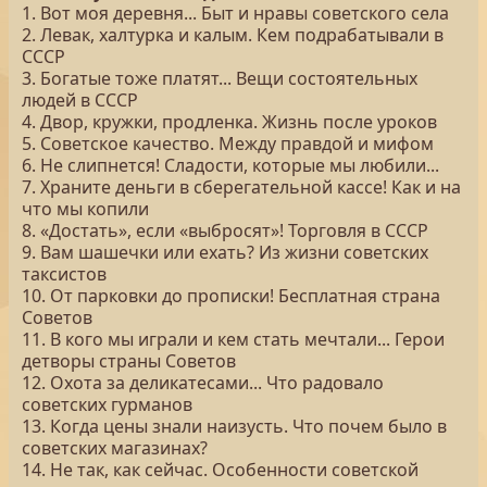
1. Вот моя деревня... Быт и нравы советского села
2. Левак, халтурка и калым. Кем подрабатывали в
СССР
3. Богатые тоже платят... Вещи состоятельных
людей в СССР
4. Двор, кружки, продленка. Жизнь после уроков
5. Советское качество. Между правдой и мифом
6. Не слипнется! Сладости, которые мы любили...
7. Храните деньги в сберегательной кассе! Как и на
что мы копили
8. «Достать», если «выбросят»! Торговля в СССР
9. Вам шашечки или ехать? Из жизни советских
таксистов
10. От парковки до прописки! Бесплатная страна
Советов
11. В кого мы играли и кем стать мечтали... Герои
детворы страны Советов
12. Охота за деликатесами... Что радовало
советских гурманов
13. Когда цены знали наизусть. Что почем было в
советских магазинах?
14. Не так, как сейчас. Особенности советской