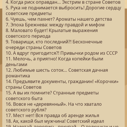
4. Когда риск оправдан… Экстрим в стране Советов
5. Рука не поднимается выбросить! Дорогие сердцу
советские предметы
6. Чуешь, чем пахнет? Ароматы нашего детства
7. Эпоха Брежнева: между правдой и мифом
8. Маловато будет! Крылатые выражения
советского периода
9. Товарищи, кто последний?! Бесконечные
очереди страны Советов
10. А вдруг пригодится?! Привычки родом из СССР
11. Мелочь, а приятно! Когда копейки были
деньгами
12. Любимые шесть соток… Советская дачная
романтика
14. Предъявите документы, гражданин! «Корочки»
страны Советов
15. А вы их помните? Странные предметы
советского быта
16. Вовсе не «деревянный». На что хватало
советского рубля?
17. Мест нет! Вся правда об аренде жилья
18. Ах, какой был мужчина! Советский идеал
19. Налетай, торопись, покупай… О толкучках и не