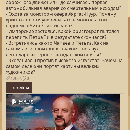
дорожного движения? Где случилась первая
автомобильная авария со смертельным исходом?
- Охота за монстром озера Хяргас-Нуур. Почему
криптозоологи уверены, что в монгольском
водоеме обитает ихтиозавр?
- Имперские застолья. Какой аристократ пытался
перепить Петра I и в результате скончался?
- Встретились как-то Чапаев и Петька. Как на
самом деле произошло знакомство двух
легендарных героев гражданской войны?
- Эковандалы против высокого искусства. Зачем на
самом деле они портят картины великих
художников?
200
0
Перейти