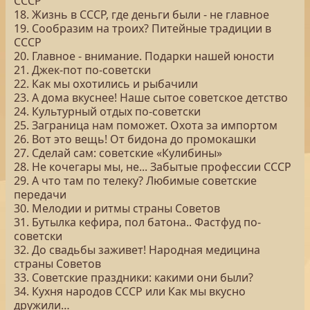
СССР
18. Жизнь в СССР, где деньги были - не главное
19. Сообразим на троих? Питейные традиции в
СССР
20. Главное - внимание. Подарки нашей юности
21. Джек-пот по-советски
22. Как мы охотились и рыбачили
23. А дома вкуснее! Наше сытое советское детство
24. Культурный отдых по-советски
25. Заграница нам поможет. Охота за импортом
26. Вот это вещь! От бидона до промокашки
27. Сделай сам: советские «Кулибины»
28. Не кочегары мы, не... Забытые профессии СССР
29. А что там по телеку? Любимые советские
передачи
30. Мелодии и ритмы страны Советов
31. Бутылка кефира, пол батона.. Фастфуд по-
советски
32. До свадьбы заживет! Народная медицина
страны Советов
33. Советские праздники: какими они были?
34. Кухня народов СССР или Как мы вкусно
дружили…