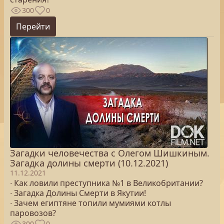
300
0
Перейти
Загадки человечества с Олегом Шишкиным.
Загадка долины смерти (10.12.2021)
11.12.2021
∙ Как ловили преступника №1 в Великобритании?
∙ Загадка Долины Смерти в Якутии!
∙ Зачем египтяне топили мумиями котлы
паровозов?
300
0