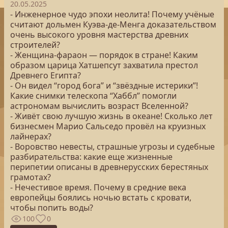
20.05.2025
- Инженерное чудо эпохи неолита! Почему учёные
считают дольмен Куэва-де-Менга доказательством
очень высокого уровня мастерства древних
строителей?
- Женщина-фараон — порядок в стране! Каким
образом царица Хатшепсут захватила престол
Древнего Египта?
- Он видел “город бога” и “звёздные истерики”!
Какие снимки телескопа “Хаббл” помогли
астрономам вычислить возраст Вселенной?
- Живёт свою лучшую жизнь в океане! Сколько лет
бизнесмен Марио Сальседо провёл на круизных
лайнерах?
- Воровство невесты, страшные угрозы и судебные
разбирательства: какие еще жизненные
перипетии описаны в древнерусских берестяных
грамотах?
- Нечестивое время. Почему в средние века
европейцы боялись ночью встать с кровати,
чтобы попить воды?
100
0