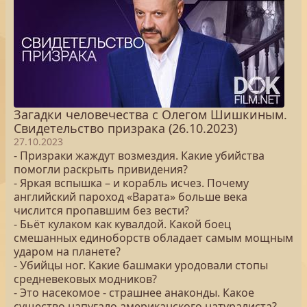
Загадки человечества с Олегом Шишкиным.
Свидетельство призрака (26.10.2023)
27.10.2023
- Призраки жаждут возмездия. Какие убийства
помогли раскрыть привидения?
- Яркая вспышка – и корабль исчез. Почему
английский пароход «Варата» больше века
числится пропавшим без вести?
- Бьёт кулаком как кувалдой. Какой боец
смешанных единоборств обладает самым мощным
ударом на планете?
- Убийцы ног. Какие башмаки уродовали стопы
средневековых модников?
- Это насекомое - страшнее анаконды. Какое
существо напугало американского натуралиста?