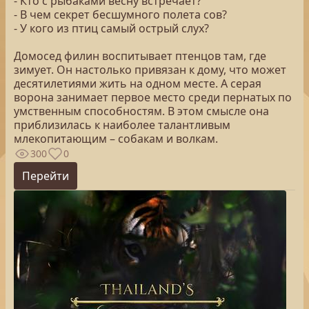
- Кто с рыбаками весну встречает?
- В чем секрет бесшумного полета сов?
- У кого из птиц самый острый слух?
Домосед филин воспитывает птенцов там, где
зимует. Он настолько привязан к дому, что может
десятилетиями жить на одном месте. А серая
ворона занимает первое место среди пернатых по
умственным способностям. В этом смысле она
приблизилась к наиболее талантливым
млекопитающим – собакам и волкам.
300
0
Перейти