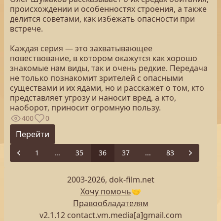
происхождении и особенностях строения, а также
делится советами, как избежать опасности при
встрече.
Каждая серия — это захватывающее
повествование, в котором окажутся как хорошо
знакомые нам виды, так и очень редкие. Передача
не только познакомит зрителей с опасными
существами и их ядами, но и расскажет о том, кто
представляет угрозу и наносит вред, а кто,
наоборот, приносит огромную пользу.
400
0
Перейти
1
...
35
36
37
...
83
Previous
Next
2003-2026, dok-film.net
Хочу помочь
🤝
Правообладателям
v2.1.12 contact.vm.media[a]gmail.com