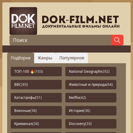
Подборки
Жанры
Популярное
ТОП-100 🔥
(103)
National Geographic
(92)
BBC
(65)
Животные и природа
(64)
Катастрофы
(51)
Netflix
(42)
Военные
(36)
История
(36)
Криминал
(34)
Discovery
(33)