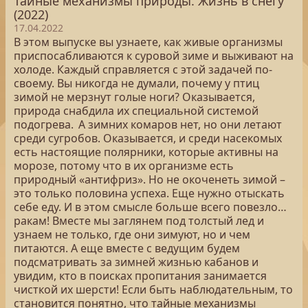
Тайные механизмы природы. Жизнь в снегу
(2022)
17.04.2022
В этом выпуске вы узнаете, как живые организмы
приспосабливаются к суровой зиме и выживают на
холоде. Каждый справляется с этой задачей по-
своему. Вы никогда не думали, почему у птиц
зимой не мерзнут голые ноги? Оказывается,
природа снабдила их специальной системой
подогрева. А зимних комаров нет, но они летают
среди сугробов. Оказывается, и среди насекомых
есть настоящие полярники, которые активны на
морозе, потому что в их организме есть
природный «антифриз». Но не окоченеть зимой –
это только половина успеха. Еще нужно отыскать
себе еду. И в этом смысле больше всего повезло…
ракам! Вместе мы заглянем под толстый лед и
узнаем не только, где они зимуют, но и чем
питаются. А еще вместе с ведущим будем
подсматривать за зимней жизнью кабанов и
увидим, кто в поисках пропитания занимается
чисткой их шерсти! Если быть наблюдательным, то
становится понятно, что тайные механизмы