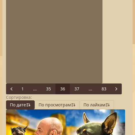
1
...
35
36
37
...
83
Previous
Next
Сортировка:
По дате
По просмотрам
По лайкам