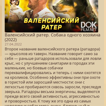
Валенсийский ратер. Собака одного хозяина
(2022)
27.04.2022
Второе название валенсийского ратера (ратадора)
— крысолов из таверн. Название говорит само за
себя — раньше ратадоров использовали для ловли
крыс, но с улучшением санитарии в городах эти
маленькие, но боевые собачки
переквалифицировались и теперь с ними охотятся
на кроликов. Особенно эффективны они при охоте
в гористой или заросшей местности: они с
легкостью пробираются сквозь заросли, преследуя
зверька. Ратадоры весьма энергичны, выделяются
прежде всего своей активностью, агрессивностью
и проворностью. К тому же это одна из самых
нелюдимых собак мира, очень бдительный и