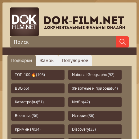
Подборки
Жанры
Популярное
ТОП-100 🔥
(103)
National Geographic
(92)
BBC
(65)
Животные и природа
(64)
Катастрофы
(51)
Netflix
(42)
Военные
(36)
История
(36)
Криминал
(34)
Discovery
(33)