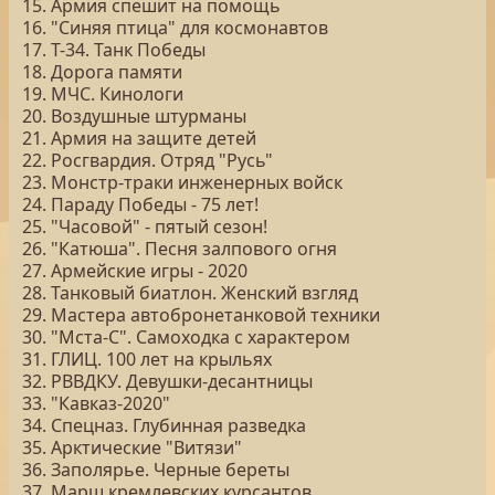
15. Армия спешит на помощь
16. "Синяя птица" для космонавтов
17. Т-34. Танк Победы
18. Дорога памяти
19. МЧС. Кинологи
20. Воздушные штурманы
21. Армия на защите детей
22. Росгвардия. Отряд "Русь"
23. Монстр-траки инженерных войск
24. Параду Победы - 75 лет!
25. "Часовой" - пятый сезон!
26. "Катюша". Песня залпового огня
27. Армейские игры - 2020
28. Танковый биатлон. Женский взгляд
29. Мастера автобронетанковой техники
30. "Мста-С". Самоходка с характером
31. ГЛИЦ. 100 лет на крыльях
32. РВВДКУ. Девушки-десантницы
33. "Кавказ-2020"
34. Спецназ. Глубинная разведка
35. Арктические "Витязи"
36. Заполярье. Черные береты
37. Марш кремлевских курсантов