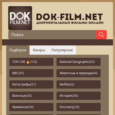
Подборки
Жанры
Популярное
ТОП-100 🔥
(103)
National Geographic
(92)
BBC
(65)
Животные и природа
(64)
Катастрофы
(51)
Netflix
(42)
Военные
(36)
История
(36)
Криминал
(34)
Discovery
(33)