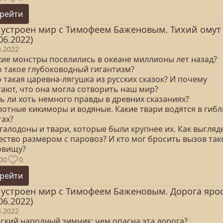
рейти
 устроен мир с Тимофеем Баженовым. Тихий омут
06.2022)
6.2022
акие монстры поселились в океане миллионы лет назад?
о такое глубоководный гигантизм?
о такая царевна-лягушка из русских сказок? И почему
тают, что она могла сотворить наш мир?
ть ли хоть немного правды в древних сказаниях?
лотные кикиморы и водяные. Какие твари водятся в гиб
тах?
галодоны и твари, которые были крупнее их. Как выгляд
ество размером с паровоз? И кто мог бросить вызов та
овищу?
00
0
рейти
 устроен мир с Тимофеем Баженовым. Дорога яро
06.2022)
6.2022
сский народный зимник: чем опасна эта дорога?