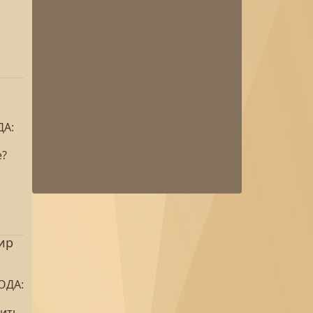
ДА:
е?
ир
ВОДА:
тить