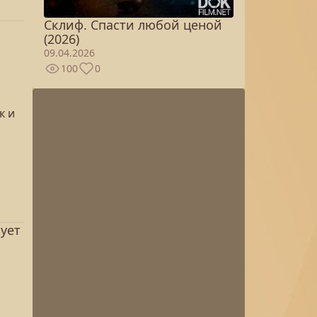
Склиф. Спасти любой ценой
(2026)
09.04.2026
100
0
к и
кует