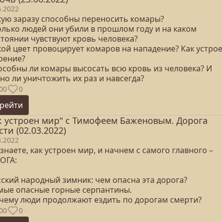
6.2022
акую заразу способны переносить комары?
олько людей они убили в прошлом году и на каком
стоянии чувствуют кровь человека?
акой цвет провоцирует комаров на нападение? Как устро
рение?
пособны ли комары высосать всю кровь из человека? И
но ли уничтожить их раз и навсегда?
00
0
рейти
к устроен мир" с Тимофеем Баженовым. Дорога
сти (02.03.2022)
3.2022
знаете, как устроен мир, и начнем с самого главного –
ОГА:
сский народный зимник: чем опасна эта дорога?
амые опасные горные серпантины.
очему люди продолжают ездить по дорогам смерти?
00
0