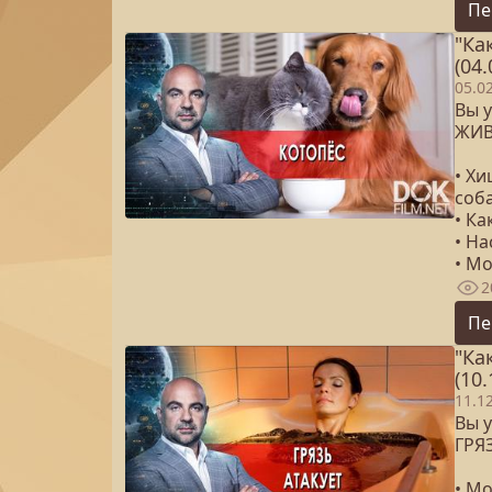
Пе
"Ка
(04.
05.0
Вы у
ЖИВ
• Х
соб
• Ка
• Н
• М
2
Пе
"Ка
(10.
11.1
Вы у
ГРЯ
• М