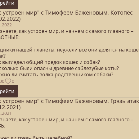
рейти
к устроен мир" с Тимофеем Баженовым. Котопёс
02.2022)
2.2022
знаете, как устроен мир, и начнем с самого главного –
ОТНЫЕ:
ищники нашей планеты: неужели все они делятся на коше
ак?
к выглядел общий предок кошек и собак?
асколько были опасны древние саблезубые коты?
ожно ли считать волка родственником собаки?
00
0
рейти
к устроен мир" с Тимофеем Баженовым. Грязь ата
12.2021)
2.2021
знаете, как устроен мир, и начнем с самого главного –
ЗЬ:
ожет ли грязь быть целебной?