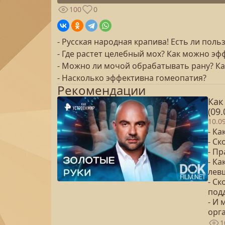
100
0
- Русская народная крапива! Есть ли поль
- Где растет целебный мох? Как можно эф
- Можно ли мочой обрабатывать рану? Ка
- Насколько эффективна гомеопатия?
Рекомендации
Как
(09.
10.0
- К
- Ск
- Пр
- Ка
лев
- С
под
- И
орг
1