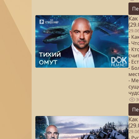
Пе
Как
(29.
29.0
- К
- Чт
- Кт
счи
- Ес
- Бо
мес
- Ме
сущ
чуд
3
Пе
Как
(29.
29.0
- Ру