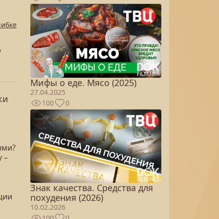
шибке
?
Мифы о еде. Мясо (2025)
27.04.2025
ки
100
0
ыми?
 –
Знак качества. Средства для
ции
похудения (2026)
10.02.2026
100
0