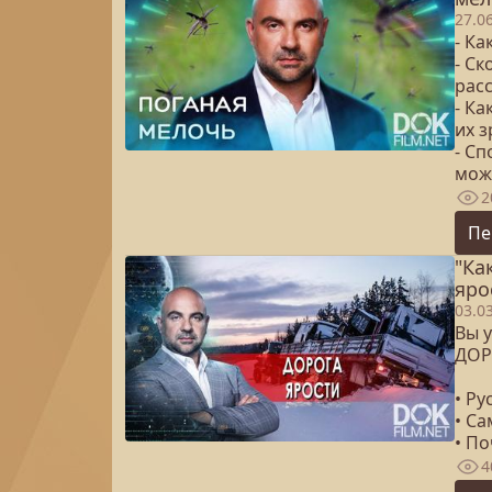
27.0
- К
- Ск
рас
- К
их з
- С
мож
2
Пе
"Ка
яро
03.0
Вы у
ДОР
• Ру
• С
• П
4