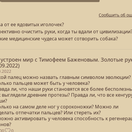
Сообщить об о
за от ее ядовитых иголочек?
фективно очистить руки, когда ты вдали от цивилизации
кие медицинские чудеса может сотворить собака?
 устроен мир с Тимофеем Баженовым. Золотые ру
09.2022)
9.2022
акой палец можно назвать главным символом эволюции?
олько пальцев может быть у человека?
авда ли, что наши руки становятся все более бесполезн
к выглядели древние протезы? Правда ли, что все кенгуру
ши?
колько на самом деле ног у сороконожки? Можно ли
делать отпечатки пальцев? Или стереть их?
 можно активировать у человека способность к регенера
анов?
00
0