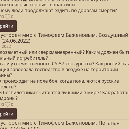
амые опасные горные серпантины.
очему люди продолжают ездить по дорогам смерти?
00
0
рейти
 устроен мир с Тимофеем Баженовым. Воздушный
 (24.06.2022)
6.2022
алозаметный или сверхманевренный? Каким должен быт
альный истребитель?
ть ли у отечественного СУ-57 конкуренты? Как российска
ация завоевала господство в воздухе на территории
аины?
о происходит на поле боя, когда появляются русские
толеты?
ьи беспилотники считаются лучшими в мире? Как работа
идроны?
00
0
рейти
 устроен мир с Тимофеем Баженовым. Поганая
очь (23.06.2022)