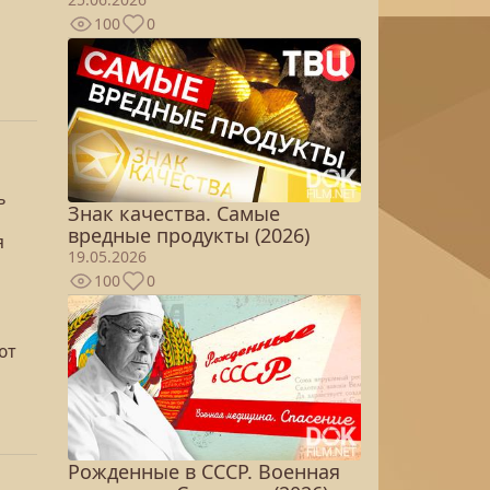
100
0
ь
Знак качества. Самые
вредные продукты (2026)
я
19.05.2026
100
0
ют
Рожденные в СССР. Военная