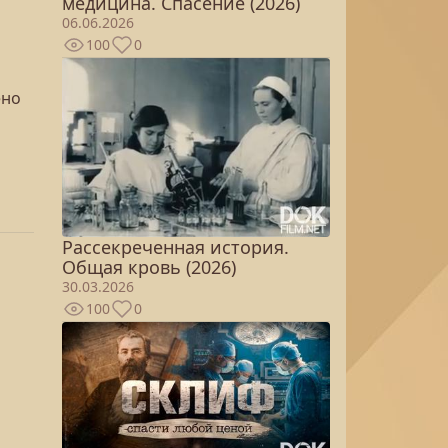
медицина. Спасение (2026)
06.06.2026
100
0
ено
Рассекреченная история.
Общая кровь (2026)
30.03.2026
100
0