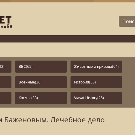
92)
BBC
(65)
Животные и природа
(64)
Военные
(36)
История
(36)
Космос
(33)
Viasat History
(28)
ем Баженовым. Лечебное дело