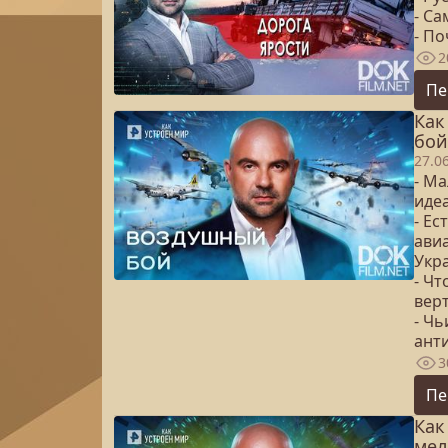
- С
- П
2
Пе
Как
бой
27.0
- М
иде
- Ес
ави
Укр
- Чт
вер
- Ч
ант
3
Пе
Как
мел