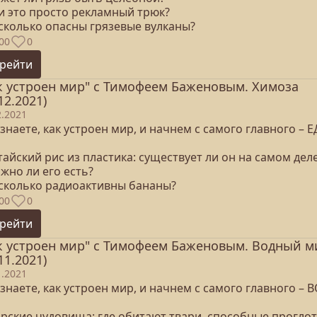
ли это просто рекламный трюк?
асколько опасны грязевые вулканы?
00
0
рейти
к устроен мир" с Тимофеем Баженовым. Химоза
12.2021)
2.2021
знаете, как устроен мир, и начнем с самого главного – Е
тайский рис из пластика: существует ли он на самом дел
жно ли его есть?
асколько радиоактивны бананы?
00
0
рейти
к устроен мир" с Тимофеем Баженовым. Водный м
11.2021)
1.2021
знаете, как устроен мир, и начнем с самого главного – 
орские чудовища: где обитают твари, способные прогло