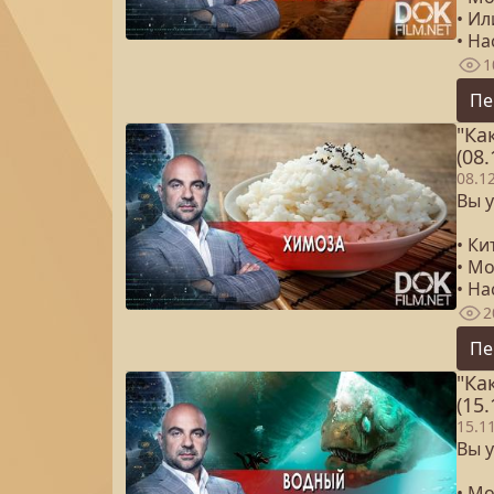
• И
• Н
1
Пе
"Ка
(08.
08.1
Вы у
• Ки
• Мо
• Н
2
Пе
"Ка
(15.
15.1
Вы у
• М