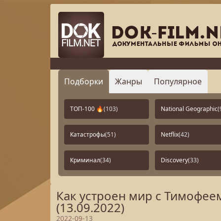
Подборки
Жанры
Популярное
ТОП-100 🔥
(103)
National Geographic
(
Катастрофы
(51)
Netflix
(42)
Криминал
(34)
Discovery
(33)
Как устроен мир с Тимофе
(13.09.2022)
2022-09-13