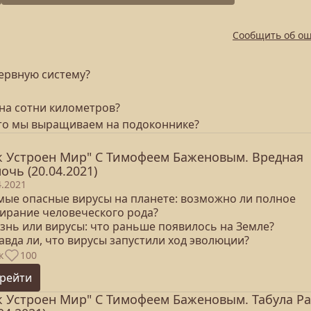
Сообщить об о
нервную систему?
 на сотни километров?
что мы выращиваем на подоконнике?
к Устроен Мир" С Тимофеем Баженовым. Вредная
очь (20.04.2021)
4.2021
амые опасные вирусы на планете: возможно ли полное
ирание человеческого рода?
изнь или вирусы: что раньше появилось на Земле?
авда ли, что вирусы запустили ход эволюции?
к
100
рейти
к Устроен Мир" С Тимофеем Баженовым. Табула Ра