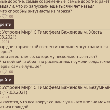
амые дорогие, самые современные, самые дорогие: ракет
авда ли, что их запускали еще тысячи лет назад?
 что способны энтузиасты из гаража?
к
100
рейти
к Устроен Мир" С Тимофеем Баженовым. Жесть
03.2021)
3.2021
вар доисторической свежести: сколько могут храниться
сервы?
жно ли есть мясо, которому несколько тысяч лет?
йна войной, а обед - по расписанию: неужели солдатские
сервы самые лучшие?
к
100
рейти
к Устроен Мир" С Тимофеем Баженовым. Безумны
 (17.03.2021)
3.2021
м кажется, что все вокруг сошли с ума - это вполне може
заться правдой.