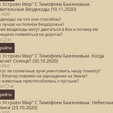
к Устроен Мир" С Тимофеем Баженовым.
вительные Вездеходы (10.11.2020)
1.2020
здеходы: на что они способны?
то лучше на полном бездорожье?
кие вездеходы могут двигаться в бок и почему им
рещено появляться на дорогах?
к
47
рейти
к Устроен Мир" С Тимофеем Баженовым. Когда
аснет Солнце? (30.10.2020)
0.2020
огут ли солнечные лучи уничтожить нашу планету?
ак Юпитер повлиял на зарождение на Земле?
ак животные приспособились к пустыне?
00
38
рейти
к Устроен Мир" С Тимофеем Баженовым. Небесны
лики (23.10.2020)
0.2020