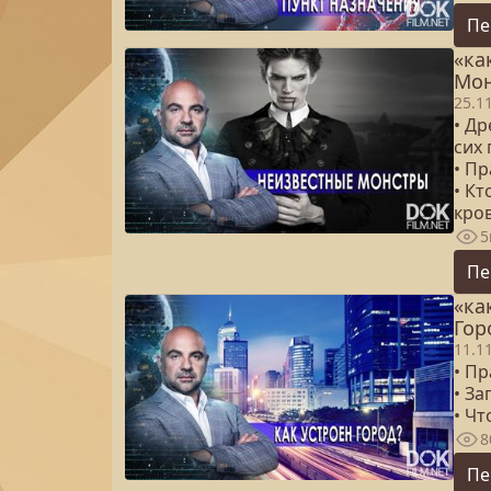
Пе
«ка
Мон
25.1
• Д
сих 
• П
• Кт
кро
5
Пе
«ка
Гор
11.1
• Пр
• За
• Чт
8
Пе