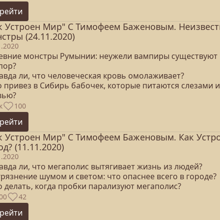
рейти
к Устроен Мир" С Тимофеем Баженовым. Неизвес
стры (24.11.2020)
1.2020
ревние монстры Румынии: неужели вампиры существуют 
пор?
равда ли, что человеческая кровь омолаживает?
о привез в Сибирь бабочек, которые питаются слезами и
вью?
к
100
рейти
к Устроен Мир" С Тимофеем Баженовым. Как Устр
од? (11.11.2020)
1.2020
авда ли, что мегаполис вытягивает жизнь из людей?
грязнение шумом и светом: что опаснее всего в городе?
о делать, когда пробки парализуют мегаполис?
00
42
рейти