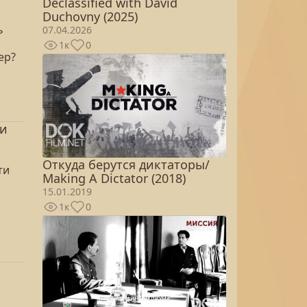
Declassified with David
Duchovny (2025)
ь
07.04.2026
1к
0
ер?
ги
Откуда берутся диктаторы/
ти
Making A Dictator (2018)
15.01.2019
1к
0