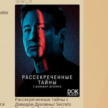
4к
0
шибке
Рассекреченные тайны с
са
Дэвидом Духовны/ Secrets