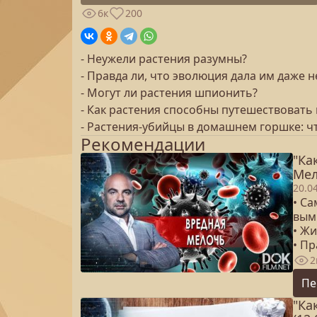
6к
200
- Неужели растения разумны?
- Правда ли, что эволюция дала им даже 
- Могут ли растения шпионить?
- Как растения способны путешествовать
- Растения-убийцы в домашнем горшке: 
Рекомендации
"Ка
Мел
20.0
• С
вым
• Ж
• Пр
2
Пе
"Ка