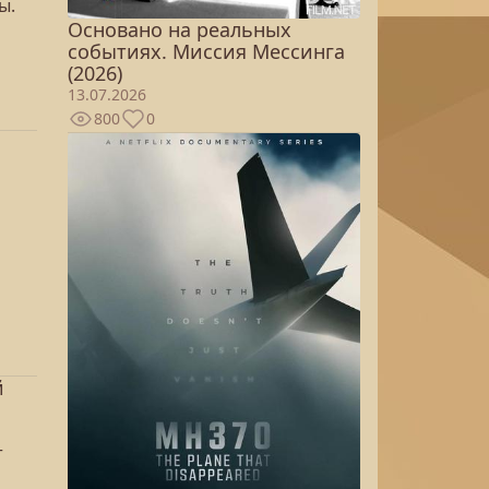
ы.
Основано на реальных
событиях. Миссия Мессинга
(2026)
13.07.2026
800
0
й
т