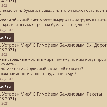
04.2021)
4.2021
онежилет из бумаги: правда ли, что он может остановит
ю?
еужели обычный лист может выдержать нагрузку в центн
авда ли, что самая грязная бумага - это деньги?
к
100
рейти
к Устроен Мир" С Тимофеем Баженовым. Эх, Доро
03.2021)
3.2021
амые страшные мосты в мире: почему по ним могут прой
ко дети?
акой мост самый длинный на нашей планете?
оклятые дороги и шоссе: куда они ведут?
к
100
рейти
к Устроен Мир" С Тимофеем Баженовым. Ракеты
03.2021)
3.2021