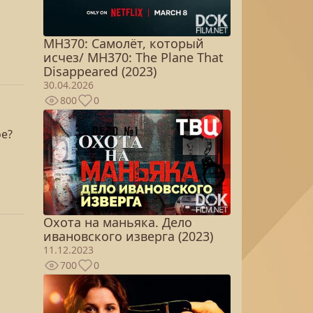
MH370: Самолёт, который
исчез/ MH370: The Plane That
Disappeared (2023)
30.04.2026
800
0
ое?
Охота на маньяка. Дело
ивановского изверга (2023)
11.12.2023
700
0