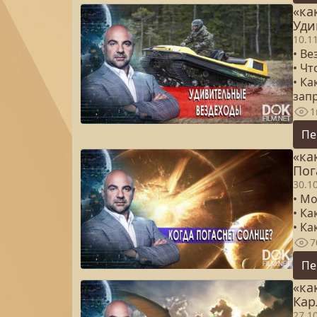
«ка
Уди
10.1
• Ве
• Ч
• Ка
зап
1
Пе
«ка
Пог
30.1
• М
• К
• К
7
Пе
«ка
Кар
27.1