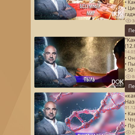
• Ка
• Ци
гад
3
Пе
"Ка
(12.
14.0
• Он
• Пы
• 50
8
Пе
«ка
Наз
01.1
• К
• Чт
• Пр
2