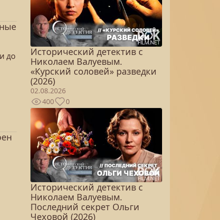
тные
Исторический детектив с
и до
Николаем Валуевым.
«Курский соловей» разведки
(2026)
02.08.2026
400
0
оен
Исторический детектив с
Николаем Валуевым.
Последний секрет Ольги
Чеховой (2026)