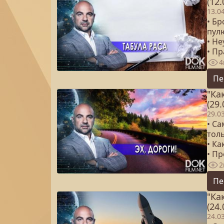
(12.
13.0
• Бр
пул
• Н
• Пр
4
Пе
"Ка
(29.
29.0
• С
толь
• К
• Пр
2
Пе
"Ка
(24.
24.0