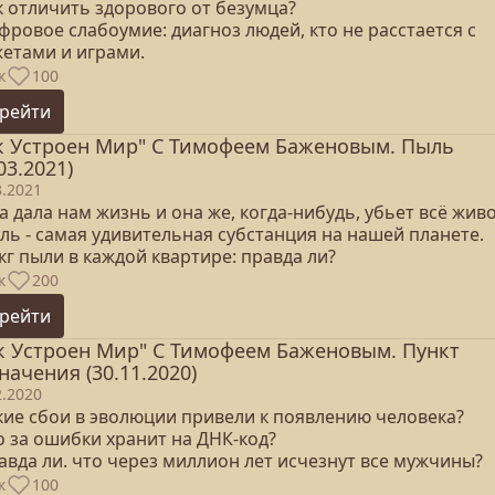
к отличить здорового от безумца?
фровое слабоумие: диагноз людей, кто не расстается с
жетами и играми.
к
100
рейти
к Устроен Мир" С Тимофеем Баженовым. Пыль
03.2021)
3.2021
а дала нам жизнь и она же, когда-нибудь, убьет всё жив
ль - самая удивительная субстанция на нашей планете.
 кг пыли в каждой квартире: правда ли?
к
200
рейти
к Устроен Мир" С Тимофеем Баженовым. Пункт
начения (30.11.2020)
2.2020
акие сбои в эволюции привели к появлению человека?
о за ошибки хранит на ДНК-код?
авда ли. что через миллион лет исчезнут все мужчины?
к
100