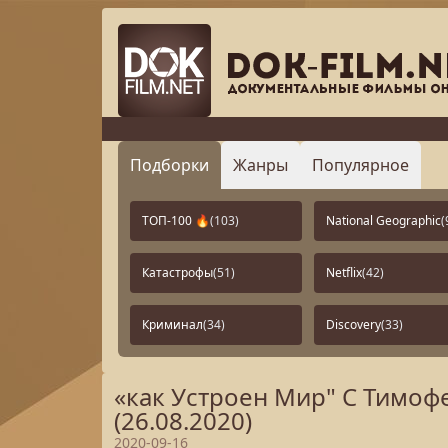
Подборки
Жанры
Популярное
ТОП-100 🔥
(103)
National Geographic
(
Катастрофы
(51)
Netflix
(42)
Криминал
(34)
Discovery
(33)
«как Устроен Мир" С Тимо
(26.08.2020)
2020-09-16