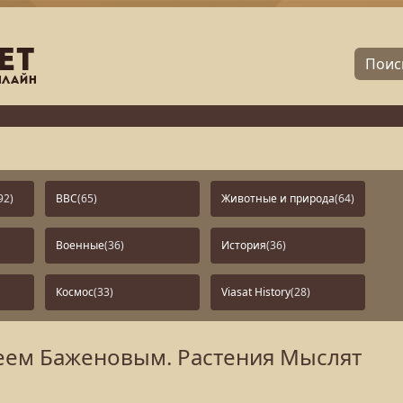
92)
BBC
(65)
Животные и природа
(64)
Военные
(36)
История
(36)
Космос
(33)
Viasat History
(28)
феем Баженовым. Растения Мыслят