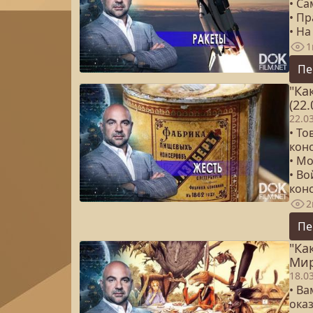
• С
• Пр
• На
1
Пе
"Ка
(22.
22.0
• То
кон
• Мо
• Во
кон
2
Пе
"Ка
Мир
18.0
• Ва
ока