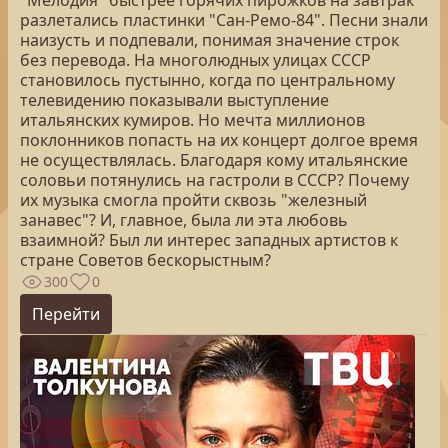
"Мелодия" быстрее горячих пирожков на завтрак
разлетались пластинки "Сан-Ремо-84". Песни знали
наизусть и подпевали, понимая значение строк
без перевода. На многолюдных улицах СССР
становилось пустынно, когда по центральному
телевидению показывали выступление
итальянских кумиров. Но мечта миллионов
поклонников попасть на их концерт долгое время
не осуществлялась. Благодаря кому итальянские
соловьи потянулись на гастроли в СССР? Почему
их музыка смогла пройти сквозь "железный
занавес"? И, главное, была ли эта любовь
взаимной? Был ли интерес западных артистов к
стране Советов бескорыстным?
300
0
Перейти