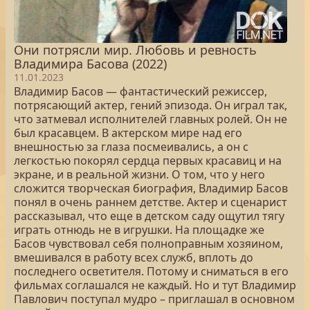
Они потрясли мир. Любовь и ревность
Владимира Басова (2022)
11.01.2023
Владимир Басов — фантастический режиссер,
потрясающий актер, гений эпизода. Он играл так,
что затмевал исполнителей главных ролей. Он не
был красавцем. В актерском мире над его
внешностью за глаза посмеивались, а он с
легкостью покорял сердца первых красавиц и на
экране, и в реальной жизни. О том, что у него
сложится творческая биография, Владимир Басов
понял в очень раннем детстве. Актер и сценарист
рассказывал, что еще в детском саду ощутил тягу
играть отнюдь не в игрушки. На площадке же
Басов чувствовал себя полноправным хозяином,
вмешивался в работу всех служб, вплоть до
последнего осветителя. Потому и сниматься в его
фильмах соглашался не каждый. Но и тут Владимир
Павлович поступал мудро – приглашал в основном