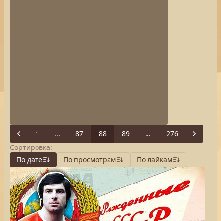
1
...
87
88
89
...
276
Previous
Next
Сортировка:
По дате
По просмотрам
По лайкам