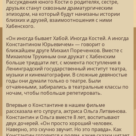
Рассуждения юного Кости о родителях, сестре,
друзьях станут сквозным драматургическим
эпизодом, на который будут нанизаны истории
близких и друзей, взаимоотношения с ними
Хабенского.
«Он иногда бывает Хабой. Иногда Костей. А иногда
Константином Юрьевичем» — говорит о
ближайшем друге Михаил Пореченков. Вместе с
Михаилом Трухиным они дружат с Хабенским
больше тридцати лет, с момента поступления в
Ленинградский государственный институт театра,
музыки и кинематографии. В сложные девяностые
годы они думали только о театре. Были
отчаянными, забирались в театральные классы по
ночам, чтобы побольше репетировать.
Впервые о Константине в нашем фильме
рассказала его супруга, актриса Ольга Литвинова.
Константин и Ольга вместе 8 лет, воспитывают
двух дочерей. «Он просто хороший человек.
Наверно, это скучно звучит. Но это правда». Как
Константин готовится к ролям, какие сказки читает