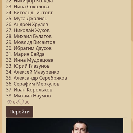
22. Никифор Коляда
23. Нина Соколова
24. Витольд Гинтовт
25. Муса Джалиль
26. Андрей Хрулев
27. Николай Жуков
28. Михаил Булатов
29. Мовлид Висаитов
30. Ибрагим Дзусов
31. Мария Байда
32. Инна Мудрецова
33. Юрий Глазунов
34. Алексей Мазуренко
35. Александр Серебряков
36. Серафим Меркулов
37. Иван Корольков
38. Михаил Наумов
8к
30
Перейти