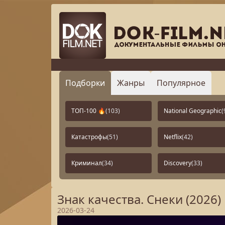
Подборки
Жанры
Популярное
ТОП-100 🔥
(103)
National Geographic
(
Катастрофы
(51)
Netflix
(42)
Криминал
(34)
Discovery
(33)
Знак качества. Снеки (2026)
2026-03-24