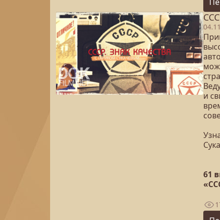
Пе
ССС
04.1
Прин
выс
авт
мож
стр
Вед
и с
вре
сове
Узна
Сук
61 
«СС
1