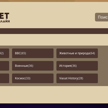
92)
BBC
(65)
Животные и природа
(64)
Военные
(36)
История
(36)
Космос
(33)
Viasat History
(28)