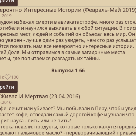
рейти
ероятно Интересные Истории (Февраль-Май 2019
2.2019
чудом избежал смерти в авиакатастрофе, много раз стоя
ю гибели и научился выживать в любой ситуации. В поис
ересных мест, людей и событий он объехал весь мир. Он
о уверен - лучше один раз увидеть, чем сто раз услышат
ётся показать нам все невероятно интересные истории.
гей Доля. Мы отправимся в самые загадочные места
еты, где попытаемся разгадать их тайны.
Выпуски 1-66
1к
100
рейти
 Живая И Мертвая (23.04.2016)
4.2016
офе: лечит или убивает? Мы побывали в Перу, чтобы уви
растет кофе, отведали самый дорогой кофе и узнали что
рит наука - пить или не пить?
ятерка недели: продукты, которые только кажутся вредн
 делают пальмовое масло? - переворачивающий привы