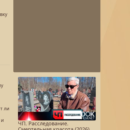
вку
му
т ли
 и
ЧП. Расследование.
Смертельная красота (2026)