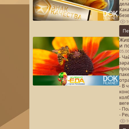
дел
Как
без
1
Пе
Жив
и п
05.0
- Ча
зар
прои
паке
отра
- В 
кон
колб
вег
- По
- Р
1