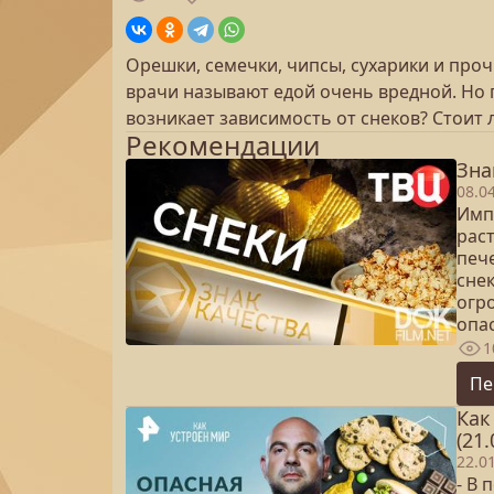
Орешки, семечки, чипсы, сухарики и про
врачи называют едой очень вредной. Но 
возникает зависимость от снеков? Стоит
Рекомендации
Зна
08.0
Имп
раст
печ
снек
огро
опа
1
Пе
Как
(21.
22.0
- В