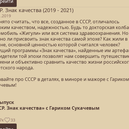
рейти
Р. Знак качества (2019 - 2021)
1.2019
ято считать, что все, созданное в СССР, отличалось
оким качеством, надежностью. Будь то докторская колба
омобиль «Жигули» или вся система здравоохранения. Но
но ли присвоить знак качества самой эпохе? Как жили в
ане, основной ценностью которой считался человек?
ущий программы «Знак качества», найденные им артефа
видетели той эпохи позволят нам совершить путешестви
мени и объективно сравнить качество жизни российског
тского народа.
вайте про СССР в деталях, в миноре и мажоре с Гариком
ачевым!
выпуск
СР. Знак качества» с Гариком Сукачевым
7к
33