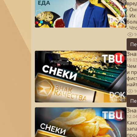
вре
- О
- Их
бол
- Чт
1
Пе
Зна
19.0
Чем
и п
фис
най
1
Пе
Зна
12.0
Как
зап
прод