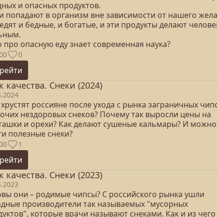
дных и опасных продуктов.
ни попадают в организм вне зависимости от нашего жела
 едят и бедные, и богатые, и эти продукты делают челове
ьным.
о про опасную еду знает современная наука?
00
0
рейти
к качества. Снеки (2024)
3.2024
 хрустят россияне после ухода с рынка заграничных чип
рочих нездоровых снеков? Почему так выросли цены на
ташки и орехи? Как делают сушеные кальмары? И можно
ти полезные снеки?
00
1
рейти
к качества. Снеки (2023)
4.2023
овы они – родимые чипсы? С российского рынка ушли
адные производители так называемых "мусорных
уктов", которые врачи называют снеками. Как и из чего