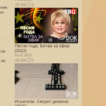
700
0
ния.
ка
Песня года. Битва за эфир
(2022)
сов
05.01.2023
500
0
 ли
Искатели. Секрет домино