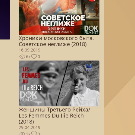
Хроники московского быта.
Советское неглиже (2018)
16.09.2019
6к
0
Женщины Третьего Рейха/
Les Femmes Du Iiie Reich
(2018)
29.04.2019
1к
0