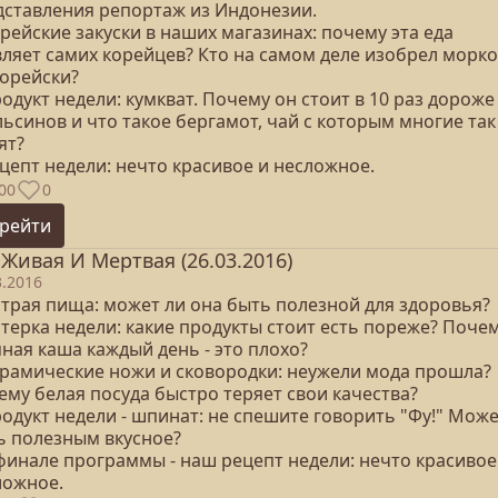
дставления репортаж из Индонезии.
орейские закуски в наших магазинах: почему эта еда
вляет самих корейцев? Кто на самом деле изобрел морко
корейски?
родукт недели: кумкват. Почему он стоит в 10 раз дороже
ьсинов и что такое бергамот, чай с которым многие так
ят?
ецепт недели: нечто красивое и несложное.
00
0
рейти
 Живая И Мертвая (26.03.2016)
3.2016
страя пища: может ли она быть полезной для здоровья?
ятерка недели: какие продукты стоит есть пореже? Поче
ная каша каждый день - это плохо?
Керамические ножи и сковородки: неужели мода прошла?
ему белая посуда быстро теряет свои качества?
родукт недели - шпинат: не спешите говорить "Фу!" Може
ь полезным вкусное?
 финале программы - наш рецепт недели: нечто красивое
ложное.