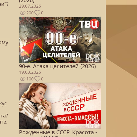
(2026)
ни"?
29.07.2026
200
0
ому
90-е. Атака целителей (2026)
19.03.2026
100
0
кус
ита?
те.
Рожденные в СССР. Красота -