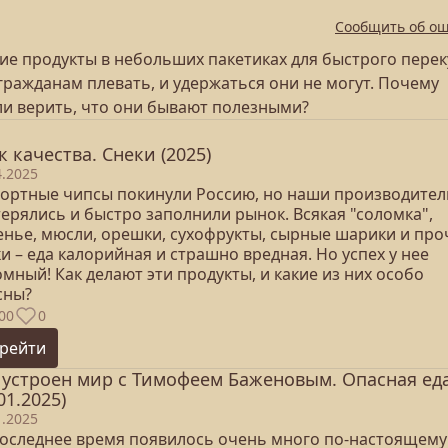
Сообщить об о
чие продукты в небольших пакетиках для быстрого перек
гражданам плевать, и удержаться они не могут. Почему
 ли верить, что они бывают полезными?
к качества. Снеки (2025)
4.2025
ортные чипсы покинули Россию, но наши производител
ерялись и быстро заполнили рынок. Всякая "соломка",
енье, мюсли, орешки, сухофрукты, сырные шарики и про
и – еда калорийная и страшно вредная. Но успех у нее
мный! Как делают эти продукты, и какие из них особо
сны?
00
0
рейти
 устроен мир с Тимофеем Баженовым. Опасная ед
01.2025)
1.2025
 последнее время появилось очень много по-настоящему