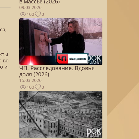
в массы! (2026)
09.03.2026
100
0
са,
кты
е во
о и
ЧП. Расследование. Вдовья
доля (2026)
15.03.2026
100
0