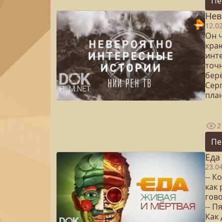
Пе
Нев
12.0
Он 
кра
инт
точн
бер
Сер
план
2
Пе
Еда
23.0
-- К
как 
гово
-- П
Как