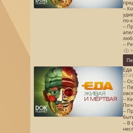
пре
-- К
уди
по-
-- П
апел
люб
-- Р
1
Пе
Еда
27.0
-- О
-- П
овся
-- 
Поч
-- П
быт
-- В
нес