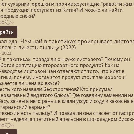
ают сухарики, орешки и прочие хрустящие "радости жиз
ая продукция поступает из Китая? И можно ли найти
вредные снеки?
00
0
рейти
ая еда. Чем чай в пакетиках проигрывает листов
олезно ли есть пыльцу (2022)
6.2022
й в пакетиках: правда ли он хуже листового? Почему он
аботал репутацию второсортного продукта? Как на
зводстве листовой чай отделяют от того, что идет в
тики, почему иногда этот продукт стоит так дорого и
жается ли цена во вкусе?
честь кого назвали бефстроганов? Кто придумал
сервативный вид этого блюда? Где говядину заменили на
асу, зачем в него раньше клали уксус и соду и каков на в
етарианский вариант?
лезно ли есть пыльцу? И правда ли она спасает от гастр
ецепт недели: аппетитный апельсин в шоколадном бискви
00
0