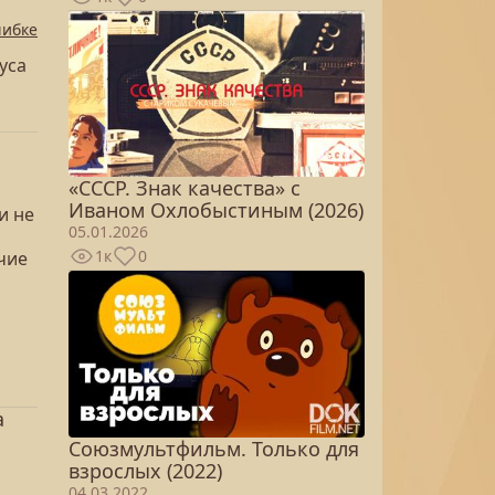
шибке
уса
«СССР. Знак качества» с
Иваном Охлобыстиным (2026)
и не
05.01.2026
1к
0
чие
а
Союзмультфильм. Только для
взрослых (2022)
04.03.2022