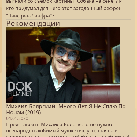
выгнали со съемок картины "Собака на сене"? И
кто придумал для него этот загадочный рефрен
"Ланфрен-Ланфра"?
Рекомендации
Михаил Боярский. Много Лет Я Не Сплю По
Ночам (2019)
04.01.2020
Представлять Михаила Боярского не нужно:
всенародно любимый мушкетер, усы, шляпа и
горящие глаза — все при нем! Но это на публике. А