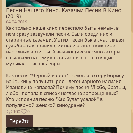
Песни Нашего Кино. Казачьи Песни В Кино
(2019)
04.04.2019
Как только наше кино перестало быть немым, в
нем сразу зазвучали песни. Были среди них и
старинные казачьи. У этих песен была счастливая
судьба – как правило, их пели в кино поистине
народные артисты. А выдающиеся композиторы
создавали на тему казачьих песен настоящие
музыкальные шедевры.
Как песня "Черный ворон" помогла актеру Борису
Бабочкину получить роль легендарного Василия
Ивановича Чапаева? Почему песня "Любо, братцы,
любо" попала в список негласно запрещенных?
Кто исполнил песню "Хас Булат удалой" в
популярной женской кинодраме?
100
0
Перейти