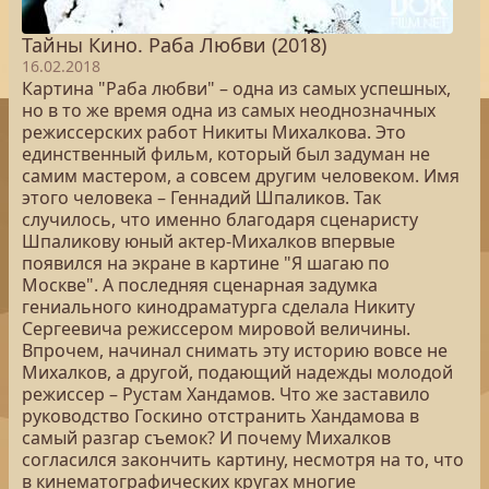
Тайны Кино. Раба Любви (2018)
16.02.2018
Картина "Раба любви" – одна из самых успешных,
но в то же время одна из самых неоднозначных
режиссерских работ Никиты Михалкова. Это
единственный фильм, который был задуман не
самим мастером, а совсем другим человеком. Имя
этого человека – Геннадий Шпаликов. Так
случилось, что именно благодаря сценаристу
Шпаликову юный актер-Михалков впервые
появился на экране в картине "Я шагаю по
Москве". А последняя сценарная задумка
гениального кинодраматурга сделала Никиту
Сергеевича режиссером мировой величины.
Впрочем, начинал снимать эту историю вовсе не
Михалков, а другой, подающий надежды молодой
режиссер – Рустам Хандамов. Что же заставило
руководство Госкино отстранить Хандамова в
самый разгар съемок? И почему Михалков
согласился закончить картину, несмотря на то, что
в кинематографических кругах многие