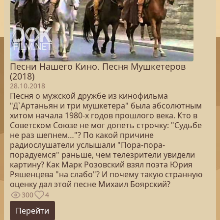
Песни Нашего Кино. Песня Мушкетеров
(2018)
28.10.2018
Песня о мужской дружбе из кинофильма
"Д`Артаньян и три мушкетера" была абсолютным
хитом начала 1980-х годов прошлого века. Кто в
Советском Союзе не мог допеть строчку: "Судьбе
не раз шепнем…"? По какой причине
радиослушатели услышали "Пора-пора-
порадуемся" раньше, чем телезрители увидели
картину? Как Марк Розовский взял поэта Юрия
Ряшенцева "на слабо"? И почему такую странную
оценку дал этой песне Михаил Боярский?
300
4
Перейти