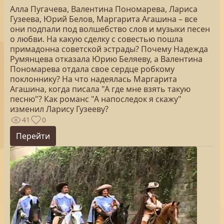
Алла Пугачева, Валентина Пономарева, Лариса
Гузеева, Юрий Белов, Маргарита Агашина – все
они подпали под волшебство слов и музыки песен
о любви. На какую сделку с совестью пошла
примадонна советской эстрады? Почему Надежда
Румянцева отказала Юрию Беляеву, а Валентина
Пономарева отдала свое сердце робкому
поклоннику? На что надеялась Маргарита
Агашина, когда писала "А где мне взять такую
песню"? Как романс "А напоследок я скажу"
изменил Ларису Гузееву?
41
0
Перейти