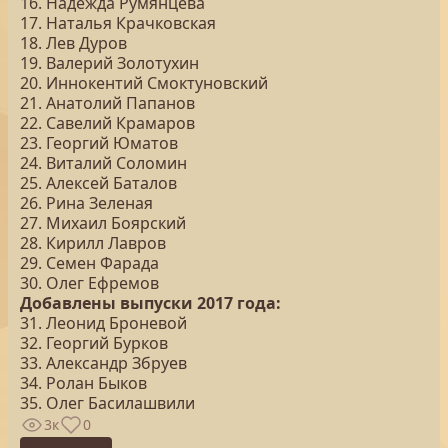
16. Надежда Румянцева
17. Наталья Крачковская
18. Лев Дуров
19. Валерий Золотухин
20. Иннокентий Смоктуновский
21. Анатолий Папанов
22. Савелий Крамаров
23. Георгий Юматов
24. Виталий Соломин
25. Алексей Баталов
26. Рина Зеленая
27. Михаил Боярский
28. Кирилл Лавров
29. Семен Фарада
30. Олег Ефремов
Добавлены выпуски 2017 года:
31. Леонид Броневой
32. Георгий Бурков
33. Александр Збруев
34. Ролан Быков
35. Олег Басилашвили
3к
0