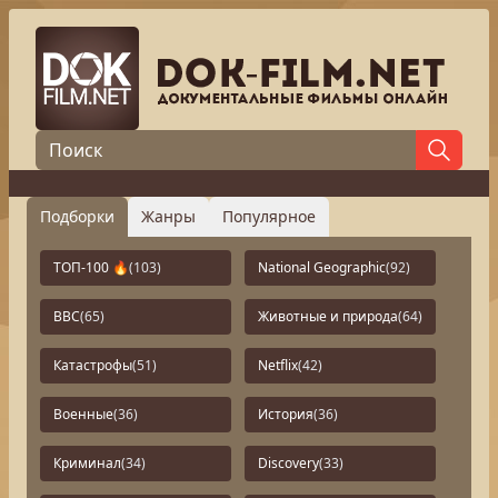
Подборки
Жанры
Популярное
ТОП-100 🔥
(103)
National Geographic
(92)
BBC
(65)
Животные и природа
(64)
Катастрофы
(51)
Netflix
(42)
Военные
(36)
История
(36)
Криминал
(34)
Discovery
(33)