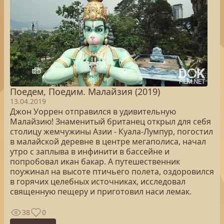
Поедем, Поедим. Малайзия (2019)
13.04.2019
Джон Уоррен отправился в удивительную
Малайзию! Знаменитый британец открыл для себя
столицу жемчужины Азии - Куала-Лумпур, погостил
в малайской деревне в центре мегаполиса, начал
утро с заплыва в инфинити в бассейне и
попробовал икан бакар. А путешественник
поужинал на высоте птичьего полета, оздоровился
в горячих целебных источниках, исследовал
священную пещеру и приготовил наси лемак.
38
0