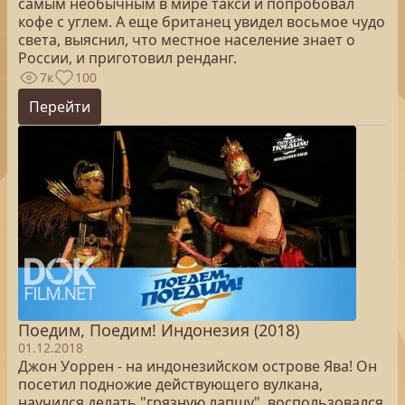
самым необычным в мире такси и попробовал
кофе с углем. А еще британец увидел восьмое чудо
света, выяснил, что местное население знает о
России, и приготовил ренданг.
7к
100
Перейти
Поедим, Поедим! Индонезия (2018)
01.12.2018
Джон Уоррен - на индонезийском острове Ява! Он
посетил подножие действующего вулкана,
научился делать "грязную лапшу", воспользовался