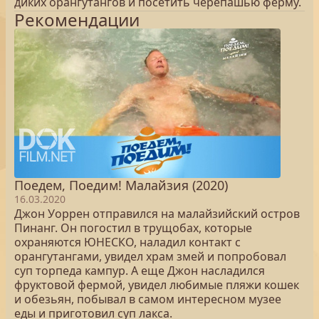
диких орангутангов и посетить черепашью ферму.
Рекомендации
Поедем, Поедим! Малайзия (2020)
16.03.2020
Джон Уоррен отправился на малайзийский остров
Пинанг. Он погостил в трущобах, которые
охраняются ЮНЕСКО, наладил контакт с
орангутангами, увидел храм змей и попробовал
суп торпеда кампур. А еще Джон насладился
фруктовой фермой, увидел любимые пляжи кошек
и обезьян, побывал в самом интересном музее
еды и приготовил суп лакса.