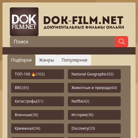
Подборки
Жанры
Популярное
ТОП-100 🔥
(103)
National Geographic
(92)
BBC
(65)
Животные и природа
(64)
Катастрофы
(51)
Netflix
(42)
Военные
(36)
История
(36)
Криминал
(34)
Discovery
(33)