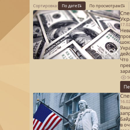
Сортировка:
По дате
По просмотрам
Спе
Укр
17.0
Нев
про
шок
Укр
дей
Что 
прев
зар
5
Пе
Спе
16.0
Ваш
зап
Бай
в о