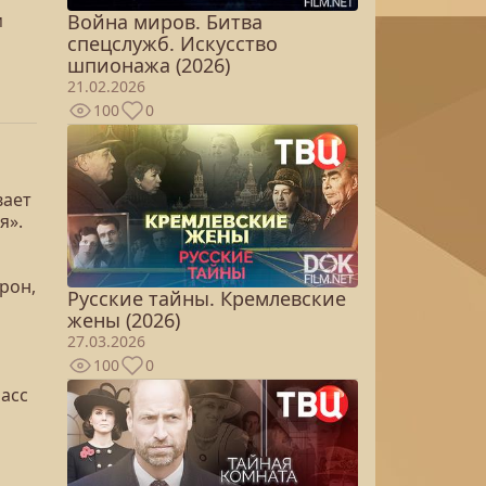
Война миров. Битва
м
спецслужб. Искусство
шпионажа (2026)
21.02.2026
100
0
вает
я».
рон,
Русские тайны. Кремлевские
жены (2026)
27.03.2026
100
0
расс