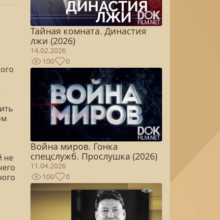
Тайная комната. Династия
и
лжи (2026)
14.02.2026
100
0
ного
е
оить
ом
Война миров. Гонка
спецслужб. Прослушка (2026)
й не
11.04.2026
чего
ного
100
0