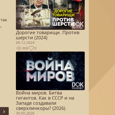
 так
,
Дорогие товарищи. Против
шерсти (2024)
09.12.2024
300
0
Война миров. Битва
гигантов. Как в СССР и на
Западе создавали
сверхлинкоры? (2026)
30.05.2026
Next