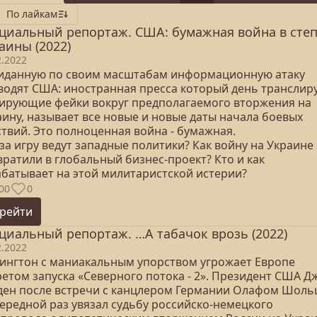
По лайкам
циальный репортаж. США: бумажная война в сте
аины (2022)
2.2022
иданную по своим масштабам информационную атаку
водят США: иностранная пресса который день транслир
ирующие фейки вокруг предполагаемого вторжения на
аину, называет все новые и новые даты начала боевых
ствий. Это полноценная война - бумажная.
за игру ведут западные политики? Как войну на Украине
ратили в глобальный бизнес-проект? Кто и как
абатывает на этой милитаристской истерии?
00
0
рейти
циальный репортаж. …А табачок врозь (2022)
2.2022
ингтон с маниакальным упорством угрожает Европе
ретом запуска «Северного потока - 2». Президент США Д
ден после встречи с канцлером Германии Олафом Шоль
чередной раз увязал судьбу российско-немецкого