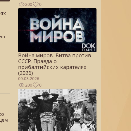
200
0
пях
ует
Война миров. Битва против
СССР. Правда о
прибалтийских карателях
(2026)
09.03.2026
200
0
жо
цем