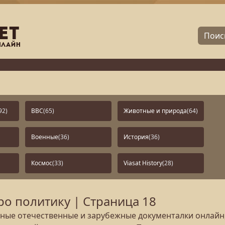
92)
BBC
(65)
Животные и природа
(64)
Военные
(36)
История
(36)
Космос
(33)
Viasat History
(28)
о политику | Страница 18
ые отечественные и зарубежные документалки онлайн