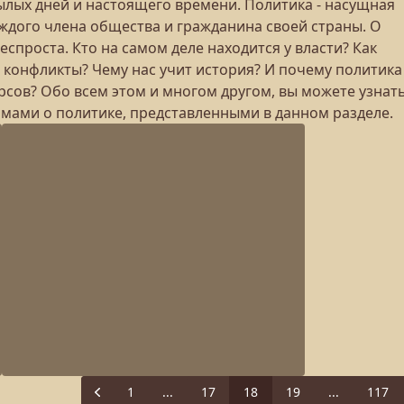
лых дней и настоящего времени. Политика - насущная
каждого члена общества и гражданина своей страны. О
еспроста. Кто на самом деле находится у власти? Как
конфликты? Чему нас учит история? И почему политика
рсов? Обо всем этом и многом другом, вы можете узнать
ами о политике, представленными в данном разделе.
1
...
17
18
19
...
117
Previous