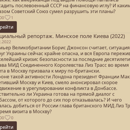
садить послевоенный СССР на финансовую иглу? И каки
азом Советский Союз сумел разрушить эти планы?
00
1
рейти
циальный репортаж. Минское поле Киева (2022)
2.2022
мьер Великобритании Борис Джонсон считает, ситуация
руг Украины сейчас крайне опасна, и вся Европа пережи
желейший кризис безопасности за последние десятилети
лава МИД Соединенного Королевства Лиз Трасс во время
та в Москву призвала к миру по-британски.
фоне такой активности Лондона президент Франции Мак
етивший Москву и Киев, смело анонсировал скорое
движение в урегулировании конфликта в Донбассе.
ствительно ли Украина готова на прямой диалог с
ассом, от которого до сих пор отказывалась? И чего
алась добиться от России глава британского МИД Лиз Т
ремя визита в Москву?
00
0
рейти