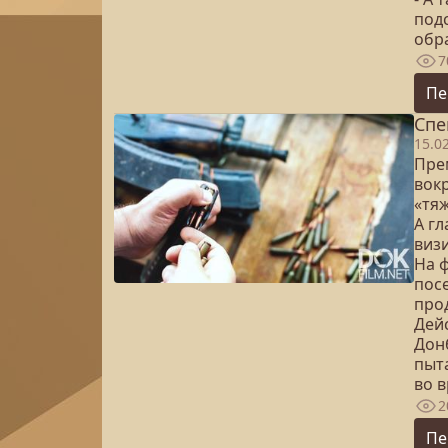
под
обр
7
Пе
Спе
15.0
Пре
вок
«тя
А г
визи
На 
пос
про
Дей
Донб
пыт
во в
2
Пе