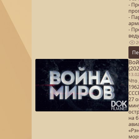
- Пр
про
- Па
арм
- П
вед
2
Пе
Вой
(202
13.0
Что 
196
ССС
27 о
мин
ост
на 
авиа
«Рэ
мор