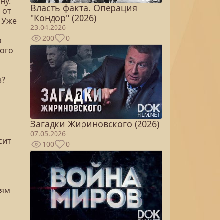
ну.
Власть факта. Операция
 от
"Кондор" (2026)
. Уже
23.04.2026
200
0
а
кого
з?
Загадки Жириновского (2026)
07.05.2026
сит
100
0
иям
е