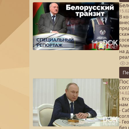
Бел
15.0
В к
вне
пре
скаж
сосе
Але
на 
реа
2
Пе
Пос
сог
14.0
- Кт
нам
- Са
сог
- Ге
без