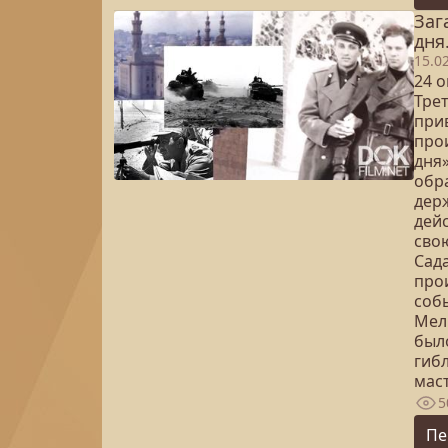
Заг
дня
15.0
24 о
Тре
при
про
дня
обр
дер
дей
сво
Сада
про
соб
Мель
был
гиб
мас
5
Пе