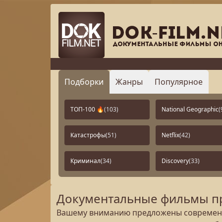
Подборки
Жанры
Популярное
ТОП-100 🔥
(103)
National Geographic
(
Катастрофы
(51)
Netflix
(42)
Криминал
(34)
Discovery
(33)
Документальные фильмы пр
Вашему вниманию предложены современн