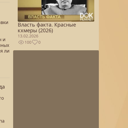
авки
Власть факта. Красные
кхмеры (2026)
с
13.02.2026
н и
100
0
нных
я ли
да
то
па