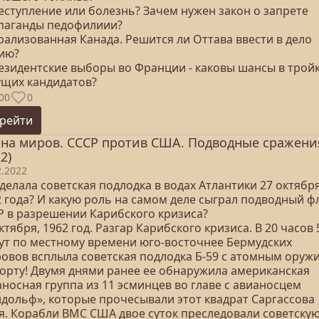
еступление или болезнь? Зачем нужен закон о запрете
паганды педофилиии?
рализованная Канада. Решится ли Оттава ввести в дело
ию?
резидентские выборы во Франции - каковы шансы в трой
ущих кандидатов?
00
0
рейти
на миров. СССР против США. Подводные сражени
2)
2.2022
делала советская подлодка в водах Атлантики 27 октябр
2 года? И какую роль на самом деле сыграл подводный ф
Р в разрешении Карибского кризиса?
ктября, 1962 год. Разгар Карибского кризиса. В 20 часов 
ут по местному времени юго-восточнее Бермудских
ровов всплыла советская подлодка Б-59 с атомным оруж
борту! Двумя днями ранее ее обнаружила американская
носная группа из 11 эсминцев во главе с авианосцем
ндольф», которые прочесывали этот квадрат Саргассова
я. Корабли ВМС США двое суток преследовали советску