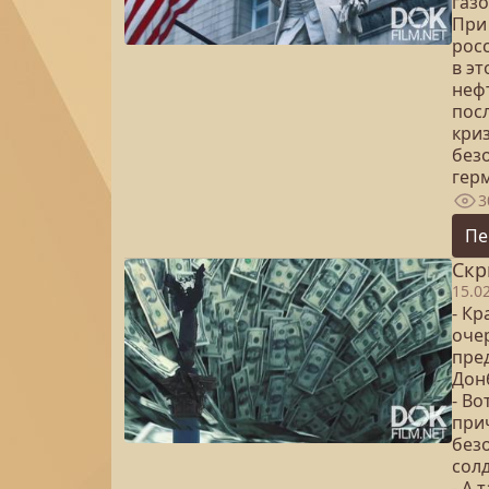
газ
При
росс
в э
неф
посл
кри
без
гер
3
Пе
Скр
15.0
- К
оче
пре
Дон
- Во
при
безо
солд
- А