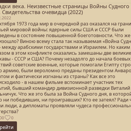
адки века. Неизвестные страницы Войны Судного
. Свидетельства очевидца (2022)
2.2022
ктября 1973 года мир в очередной раз оказался на гран
тьей мировой войны: ядерные силы США и СССР были
ведены в состояние повышенной боеготовности. Что же
изошло? Виною всему стала так называемая «Война Суд
» между арабскими государствами и Израилем. Но каким
азом в этом конфликте оказались замешаны две велики
жавы - СССР и США? Почему незадолго до начала боевых
ствий советские военные, которые помогали Египту стр
ю армию, были вероломно преданы президентом Анвар
том и фактически изгнаны из страны? Как все это
исходило - в нашем фильме вспоминает участник тех
ытий, бывший командир дивизионной разведки Виталий
ничук. Что же это была за Война Судного дня, в которо
о ни победивших, ни проигравших? Кто ее затеял? Ради 
ли люди, а дипломаты проявляли чудеса профессиональ
терства?
00
0
рейти