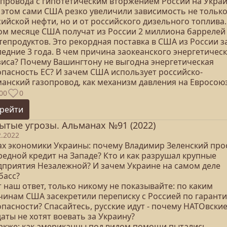
опровода с гипотетическим вторжением России на Украи
 этом сами США резко увеличили зависимость не только
ийской нефти, но и от российского дизельного топлива
том месяце США получат из России 2 миллиона баррелей
тепродуктов. Это рекордная поставка в США из России з
едние 3 года. В чем причина заокеанского энергетичес
зиса? Почему Вашингтону не выгодна энергетическая
опасность ЕС? И зачем США использует российско-
манский газопровод, как механизм давления на Евросою
00
0
рейти
ытые угрозы. Альманах №91 (2022)
2.2022
рах экономики Украины: почему Владимир Зеленский про
редной кредит на Западе? Кто и как разрушал крупные
дприятия Незалежной? И зачем Украине на самом деле
басс?
т наш ответ, только никому не показывайте: по каким
чинам США засекретили переписку с Россией по гарант
пасности? Спасайтесь, русские идут - почему НАТОвски
аты не хотят воевать за Украину?
 также: как американцы под видом помощи пытались