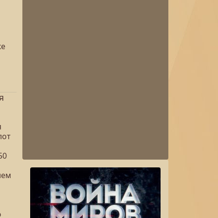
ке
я
я
лот
50
ием
ю