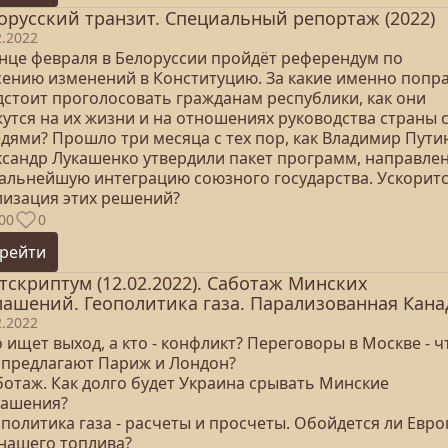
орусский транзит. Специальный репортаж (2022)
2.2022
онце февраля в Белоруссии пройдёт референдум по
сению изменений в Конституцию. За какие именно попр
дстоит проголосовать гражданам республики, как они
утся на их жизни и на отношениях руководства страны 
дями? Прошло три месяца с тех пор, как Владимир Пути
ксандр Лукашенко утвердили пакет программ, направле
дальнейшую интеграцию союзного государства. Ускоритс
лизация этих решений?
00
0
рейти
тскриптум (12.02.2022). Саботаж Минских
лашений. Геополитика газа. Парализованная Кана
2.2022
о ищет выход, а кто - конфликт? Переговоры в Москве - ч
 предлагают Париж и Лондон?
ботаж. Как долго будет Украина срывать Минские
лашения?
ополитика газа - расчеты и просчеты. Обойдется ли Евро
 нашего топлива?