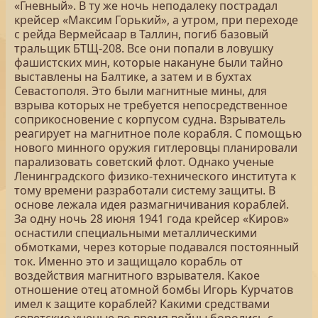
«Гневный». В ту же ночь неподалеку пострадал
крейсер «Максим Горький», а утром, при переходе
с рейда Вермейсаар в Таллин, погиб базовый
тральщик БТЩ-208. Все они попали в ловушку
фашистских мин, которые накануне были тайно
выставлены на Балтике, а затем и в бухтах
Севастополя. Это были магнитные мины, для
взрыва которых не требуется непосредственное
соприкосновение с корпусом судна. Взрыватель
реагирует на магнитное поле корабля. С помощью
нового минного оружия гитлеровцы планировали
парализовать советский флот. Однако ученые
Ленинградского физико-технического института к
тому времени разработали систему защиты. В
основе лежала идея размагничивания кораблей.
За одну ночь 28 июня 1941 года крейсер «Киров»
оснастили специальными металлическими
обмотками, через которые подавался постоянный
ток. Именно это и защищало корабль от
воздействия магнитного взрывателя. Какое
отношение отец атомной бомбы Игорь Курчатов
имел к защите кораблей? Какими средствами