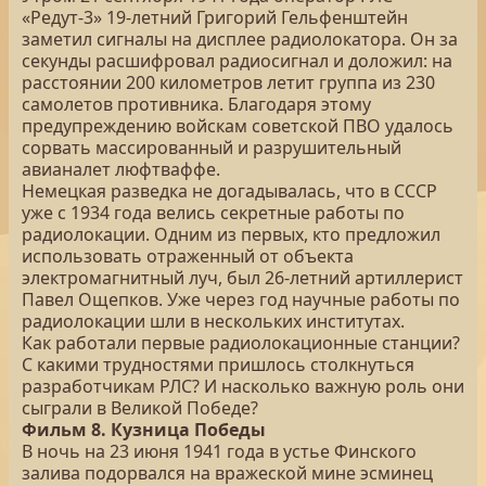
«Редут-3» 19-летний Григорий Гельфенштейн
заметил сигналы на дисплее радиолокатора. Он за
секунды расшифровал радиосигнал и доложил: на
расстоянии 200 километров летит группа из 230
самолетов противника. Благодаря этому
предупреждению войскам советской ПВО удалось
сорвать массированный и разрушительный
авианалет люфтваффе.
Немецкая разведка не догадывалась, что в СССР
уже с 1934 года велись секретные работы по
радиолокации. Одним из первых, кто предложил
использовать отраженный от объекта
электромагнитный луч, был 26-летний артиллерист
Павел Ощепков. Уже через год научные работы по
радиолокации шли в нескольких институтах.
Как работали первые радиолокационные станции?
С какими трудностями пришлось столкнуться
разработчикам РЛС? И насколько важную роль они
сыграли в Великой Победе?
Фильм 8. Кузница Победы
В ночь на 23 июня 1941 года в устье Финского
залива подорвался на вражеской мине эсминец