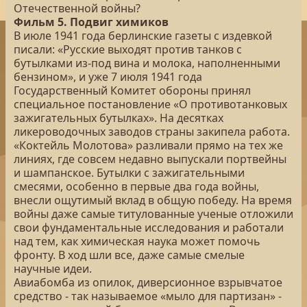
Отечественной войны?
Фильм 5. Подвиг химиков
В июле 1941 года берлинские газеты с издевкой
писали: «Русские выходят против танков с
бутылками из-под вина и молока, наполненными
бензином», и уже 7 июля 1941 года
Государственный Комитет обороны принял
специальное постановление «О противотанковых
зажигательных бутылках». На десятках
ликероводочных заводов страны закипела работа.
«Коктейль Молотова» разливали прямо на тех же
линиях, где совсем недавно выпускали портвейны
и шампанское. Бутылки с зажигательными
смесями, особенно в первые два года войны,
внесли ощутимый вклад в общую победу. На время
войны даже самые титулованные ученые отложили
свои фундаментальные исследования и работали
над тем, как химическая наука может помочь
фронту. В ход шли все, даже самые смелые
научные идеи.
Авиабомба из опилок, диверсионное взрывчатое
средство - так называемое «мыло для партизан» -