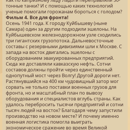
Как по капризному льду Ладоги переправляли 50-
тонные танки? И с помощью каких технологий
ученые помогали горожанам бороться с голодом?
Фильм 4. Все для фронта!
Осень 1941 года. К городу Куйбышеву (ныне
Самара) один за другим подходили эшелоны. На
Куйбышевском железнодорожном узле сходились
три гигантских грузопотока. Дальневосточные
составы с резервными дивизиями шли к Москве. С
запада на восток двигались эшелоны с
оборудованием эвакуированных предприятий.
Сюда же доставляли кавказскую нефть. Сотни
составов должны пройти через единственный
однопутный мост через Волгу! Другой дороги нет.
Растянувшийся на 400 км чудовищный затор мог
сорвать не только поставки военных грузов для
фронта, но и масштабный план по вывозу
оборудования и специалистов вглубь страны. Как
удалось перебросить тысячи предприятий и сотни
тысяч людей на восток? Благодаря чему запустили
производство на новом месте? И почему именно
военная логистика помогла выиграть
экономическое сражение во время Великой