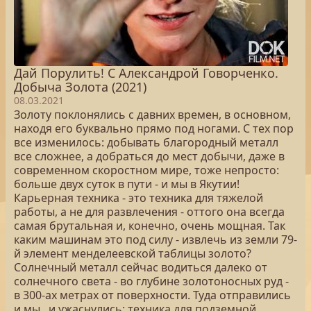
Дай Порулить! С Александрой Говорченко.
Добыча Золота (2021)
08.03.2021
Золоту поклонялись с давних времен, в основном,
находя его буквально прямо под ногами. С тех пор
все изменилось: добывать благородный металл
все сложнее, а добраться до мест добычи, даже в
современном скоростном мире, тоже непросто:
больше двух суток в пути - и мы в Якутии!
Карьерная техника - это техника для тяжелой
работы, а не для развлечения - оттого она всегда
самая брутальная и, конечно, очень мощная. Так
каким машинам это под силу - извлечь из земли 79-
й элемент менделеевской таблицы золото?
Солнечный металл сейчас водиться далеко от
солнечного света - во глубине золотоносных руд -
в 300-ах метрах от поверхности. Туда отправились
и мы...и ужаснулись: техника для подземной