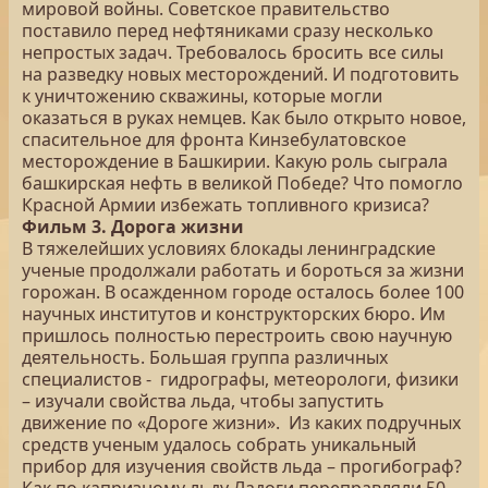
мировой войны. Советское правительство
поставило перед нефтяниками сразу несколько
непростых задач. Требовалось бросить все силы
на разведку новых месторождений. И подготовить
к уничтожению скважины, которые могли
оказаться в руках немцев. Как было открыто новое,
спасительное для фронта Кинзебулатовское
месторождение в Башкирии. Какую роль сыграла
башкирская нефть в великой Победе? Что помогло
Красной Армии избежать топливного кризиса?
Фильм 3. Дорога жизни
В тяжелейших условиях блокады ленинградские
ученые продолжали работать и бороться за жизни
горожан. В осажденном городе осталось более 100
научных институтов и конструкторских бюро. Им
пришлось полностью перестроить свою научную
деятельность. Большая группа различных
специалистов - гидрографы, метеорологи, физики
– изучали свойства льда, чтобы запустить
движение по «Дороге жизни». Из каких подручных
средств ученым удалось собрать уникальный
прибор для изучения свойств льда – прогибограф?