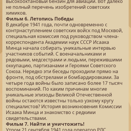
высокооктановый бензин для авиации. Вот далеко
не полный перечень изобретений советских
химиков.
Фильм 6. Летопись Победы
В декабре 1941 года, почти одновременно с
контрнаступлением советских войск под Москвой,
специальная комиссия под руководством члена-
корреспондента Академии наук СССР Исаака
Минца начала собирать уникальные интервью
участников событий. С военачальниками и
рядовыми, медсестрами и людьми, пережившими
оккупацию, партизанами и Героями Советского
Союза. Нередко эти беседы проходили прямо на
фронте, под обстрелами и бомбардировками. За
четыре года войны было записано более 17 тысяч
воспоминаний. По каким причинам многие
уникальные эпизоды Великой Отечественной
войны остаются известны только узкому кругу
специалистов? История возникновения Комиссии
Исаака Минца и знакомство с редкими
свидетельствами.
Фильм 7. Найти и уничтожить!
Утром 21 сентября 1941 года оператор РЛС