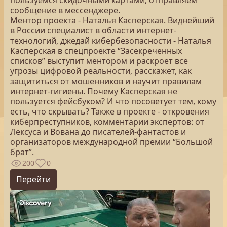
пользуемся скидочными картами, отправляем
сообщение в мессенджере.
Ментор проекта - Наталья Касперская. Виднейший
в России специалист в области интернет-
технологий, джедай кибербезопасности - Наталья
Касперская в спецпроекте “Засекреченных
списков” выступит ментором и раскроет все
угрозы цифровой реальности, расскажет, как
защититься от мошенников и научит правилам
интернет-гигиены. Почему Касперская не
пользуется фейсбуком? И что посоветует тем, кому
есть, что скрывать? Также в проекте - откровения
киберпреступников, комментарии экспертов: от
Лексуса и Вована до писателей-фантастов и
организаторов международной премии “Большой
брат”.
200
0
Перейти