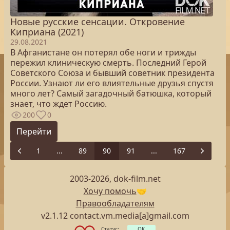
Новые русские сенсации. Откровение
Киприана (2021)
29.08.2021
В Афганистане он потерял обе ноги и трижды
пережил клиническую смерть. Последний Герой
Советского Союза и бывший советник президента
России. Узнают ли его влиятельные друзья спустя
много лет? Самый загадочный батюшка, который
знает, что ждет Россию.
200
0
Перейти
1
...
89
90
91
...
167
Previous
Next
2003-2026, dok-film.net
Хочу помочь
🤝
Правообладателям
v2.1.12 contact.vm.media[a]gmail.com