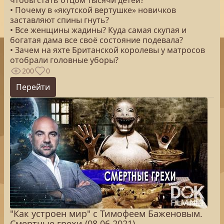
чтобы стать отцом тысячи детей?
• Почему в «якутской вертушке» новичков
заставляют спины гнуть?
• Все женщины жадины? Куда самая скупая и
богатая дама все своё состояние подевала?
• Зачем на яхте Британской королевы у матросов
отобрали головные уборы?
200
0
Перейти
"Как устроен мир" с Тимофеем Баженовым.
Смертные грехи (08.06.2021)