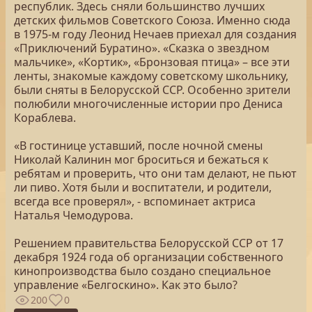
республик. Здесь сняли большинство лучших
детских фильмов Советского Союза. Именно сюда
в 1975-м году Леонид Нечаев приехал для создания
«Приключений Буратино». «Сказка о звездном
мальчике», «Кортик», «Бронзовая птица» – все эти
ленты, знакомые каждому советскому школьнику,
были сняты в Белорусской ССР. Особенно зрители
полюбили многочисленные истории про Дениса
Кораблева.
«В гостинице уставший, после ночной смены
Николай Калинин мог броситься и бежаться к
ребятам и проверить, что они там делают, не пьют
ли пиво. Хотя были и воспитатели, и родители,
всегда все проверял», - вспоминает актриса
Наталья Чемодурова.
Решением правительства Белорусской ССР от 17
декабря 1924 года об организации собственного
кинопроизводства было создано специальное
управление «Белгоскино». Как это было?
200
0