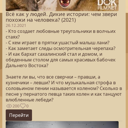
Всё как у людей. Дикие истории: чем звери
похожи на человека? (2021)
26.12.2021
- Кто создает любовные треугольники в волчьих
стаях?
- С кем играет в прятки ушастый малыш лани?
- Как заметает следы осмотрительная черепаха?
- И как бархат сахалинский стал и домом, и
обеденным столом для самых красивых бабочек
Дальнего Востока?
Знаете ли вы, что все сверчки – правши, а
кузнечики – левши? И что музыкальная строфа в
соловьином пении называется коленом? Сколько в
песне у пернатого певца таких колен и как танцуют
влюбленные лебеди?
200
0
Перейти