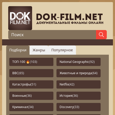
Подборки
Жанры
Популярное
ТОП-100 🔥
(103)
National Geographic
(92)
BBC
(65)
Животные и природа
(64)
Катастрофы
(51)
Netflix
(42)
Военные
(36)
История
(36)
Криминал
(34)
Discovery
(33)