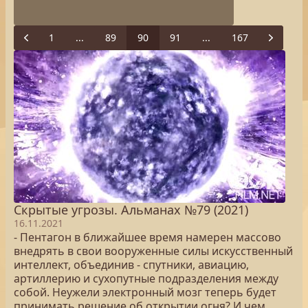
1
...
89
90
91
...
167
Previous
Next
Скрытые угрозы. Альманах №79 (2021)
16.11.2021
- Пентагон в ближайшее время намерен массово
внедрять в свои вооруженные силы искусственный
интеллект, объединив - спутники, авиацию,
артиллерию и сухопутные подразделения между
собой. Неужели электронный мозг теперь будет
принимать решение об открытии огня? И чем