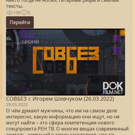
никто тогда не носил, гитарные рифы и смелые
тексты.
100
0
Перейти
СОВБЕЗ с Игорем Шевчуком (26.03.2022)
29.03.2022
О чём думают мужчины, что им на самом деле
интересно, какую информацию они ищут, но не
могут найти – это сфера компетенции нового
спецпроекта РЕН ТВ. О многих вещах современный
зритель, живущий в эпоху заголовков, что-то