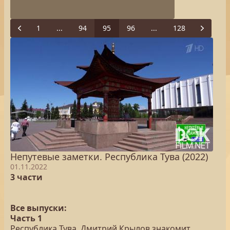
1
...
94
95
96
...
128
Previous
Next
Непутевые заметки. Республика Тува (2022)
01.11.2022
3 части
Все выпуски:
Часть 1
Республика Тува. Дмитрий Крылов знакомит