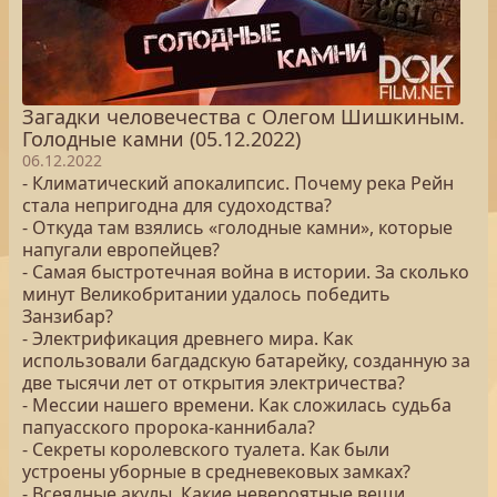
Загадки человечества с Олегом Шишкиным.
Голодные камни (05.12.2022)
06.12.2022
- Климатический апокалипсис. Почему река Рейн
стала непригодна для судоходства?
- Откуда там взялись «голодные камни», которые
напугали европейцев?
- Самая быстротечная война в истории. За сколько
минут Великобритании удалось победить
Занзибар?
- Электрификация древнего мира. Как
использовали багдадскую батарейку, созданную за
две тысячи лет от открытия электричества?
- Мессии нашего времени. Как сложилась судьба
папуасского пророка-каннибала?
- Секреты королевского туалета. Как были
устроены уборные в средневековых замках?
- Всеядные акулы. Какие невероятные вещи