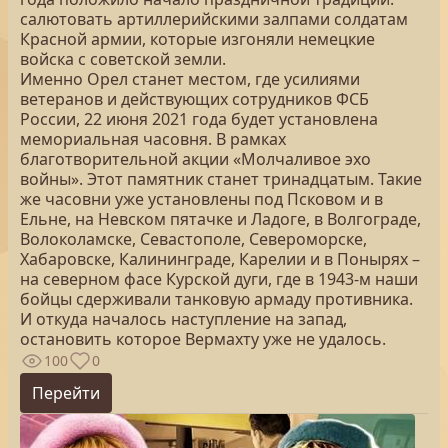
салютовать артиллерийскими залпами солдатам
Красной армии, которые изгоняли немецкие
войска с советской земли.
Именно Орел станет местом, где усилиями
ветеранов и действующих сотрудников ФСБ
России, 22 июня 2021 года будет установлена
мемориальная часовня. В рамках
благотворительной акции «Молчаливое эхо
войны». Этот памятник станет тринадцатым. Такие
же часовни уже установлены под Псковом и в
Ельне, на Невском пятачке и Ладоге, в Волгограде,
Волоколамске, Севастополе, Североморске,
Хабаровске, Калининграде, Карелии и в Понырях –
на северном фасе Курской дуги, где в 1943-м наши
бойцы сдерживали танковую армаду противника.
И откуда началось наступление на запад,
остановить которое Вермахту уже не удалось.
100
0
Перейти