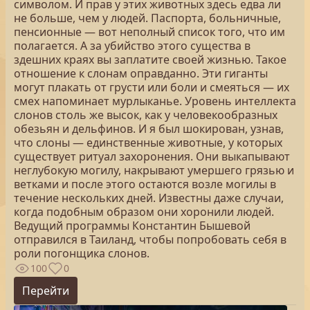
символом. И прав у этих животных здесь едва ли
не больше, чем у людей. Паспорта, больничные,
пенсионные — вот неполный список того, что им
полагается. А за убийство этого существа в
здешних краях вы заплатите своей жизнью. Такое
отношение к слонам оправданно. Эти гиганты
могут плакать от грусти или боли и смеяться — их
смех напоминает мурлыканье. Уровень интеллекта
слонов столь же высок, как у человекообразных
обезьян и дельфинов. И я был шокирован, узнав,
что слоны — единственные животные, у которых
существует ритуал захоронения. Они выкапывают
неглубокую могилу, накрывают умершего грязью и
ветками и после этого остаются возле могилы в
течение нескольких дней. Известны даже случаи,
когда подобным образом они хоронили людей.
Ведущий программы Константин Бышевой
отправился в Таиланд, чтобы попробовать себя в
роли погонщика слонов.
100
0
Перейти