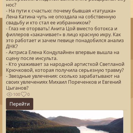
нос?
- На пути к счастью: почему бывшая «татушка»
Лена Катина чуть не опоздала на собственную
свадьбу и кто стал ее избранником?
- Глаз не оторвать! Анита Цой вместо ботокса и
филлеров «закачивает» в лицо красную икру. Как
это работает и зачем певице понадобился анализ
ДНК?
- Актриса Елена Кондулайнен впервые вышла на
сцену после инсульта.
- Кто ухаживает за народной артисткой Светланой
Крючковой, которая получила серьезную травму?
- Звездные увлечения: сколько зарабатывают на
своих увлечениях Михаил Пореченков и Евгений
Цыганов?
100
0
Перейти