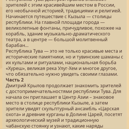
зрителей с этим красивейшим местом в России,
его необычной историей, традициями и религией.
Начинается путешествие с Кызыла — столицы
республики. На главной площади города —
великолепные фонтаны, причудливое, похожее на
корабль, здание музыкально-драматического
театра, а в центре — большой молитвенный
барабан...
Республика Тува — это не только красивые места и
исторические памятники, но и тувинские шаманы с
их культами и ритуалами, национальная борьба
«Хуреш», великая река Улуг-Хем и многое другое,
что обязательно нужно увидеть своими глазами.
Часть 2
Дмитрий Крылов продолжает знакомить зрителей
с достопримечательностями республики Тува. Для
начала он приглашает в Центр Азии – знаковое
место в столице республики Кызыле, а затем
зрители увидят скульптурный ансамбль «Царская
охота» и древние курганы в Долине Царей, посетят
археологический музей и традиционную
чабанскую стоянку и узнают, какие наряды