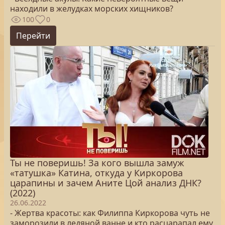
находили в желудках морских хищников?
100
0
Перейти
Ты не поверишь! За кого вышла замуж
«татушка» Катина, откуда у Киркорова
царапины и зачем Аните Цой анализ ДНК?
(2022)
26.06.2022
- Жертва красоты: как Филиппа Киркорова чуть не
заморозили в ледяной ванне и кто расцарапал ему