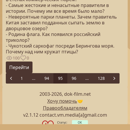
- Самые жестокие и ненасытные правители в
истории. Почему им все время было мало?
- Невероятные парки планеты. Зачем правитель
Китая заставил подданных сыпать землю в
дворцовое озеро?
- Родина флага. Как появился российский
триколор?
- Чукотский саркофаг посреди Берингова моря.
Почему над ним кружат птицы?
100
0
Перейти
1
...
94
95
96
...
128
Previous
Next
2003-2026, dok-film.net
Хочу помочь
🤝
Правообладателям
v2.1.12 contact.vm.media[a]gmail.com