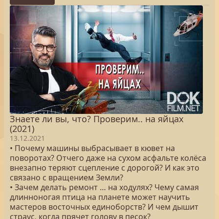
Знаете ли вы, что? Проверим.. на яйцах
(2021)
13.12.2021
• Почему машины выбрасывает в кювет на
поворотах? Отчего даже на сухом асфальте колёса
внезапно теряют сцепление с дорогой? И как это
связано с вращением Земли?
• Зачем делать ремонт … на ходулях? Чему самая
длинноногая птица на планете может научить
мастеров восточных единоборств? И чем дышит
страус, когда прячет голову в песок?