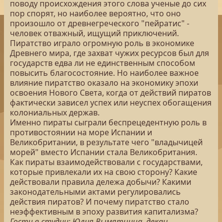
поводу происхождения этого слова ученые до сих
пор спорят, но наиболее вероятно, что оно
произошло от древнегреческого "пейратис" -
человек отважный, ищущий приключений.
Пиратство играло огромную роль в экономике
Древнего мира, где захват чужих ресурсов был для
государств едва ли не единственным способом
повысить благосостояние. Но наиболее важное
влияние пиратство оказало на экономику эпохи
освоения Нового Света, когда от действий пиратов
фактически зависел успех или неуспех обогащения
колониальных держав.
Именно пираты сыграли беспрецедентную роль в
противостоянии на море Испании и
Великобритании, в результате чего "владычицей
морей" вместо Испании стала Великобритания.
Как пираты взаимодействовали с государствами,
которые привлекали их на свою сторону? Какие
действовали правила дележа добычи? Какими
законодательными актами регулировались
действия пиратов? И почему пиратство стало
неэффективным в эпоху развития капитализма?
Гости в студии: Юлия Вымятнина, декан