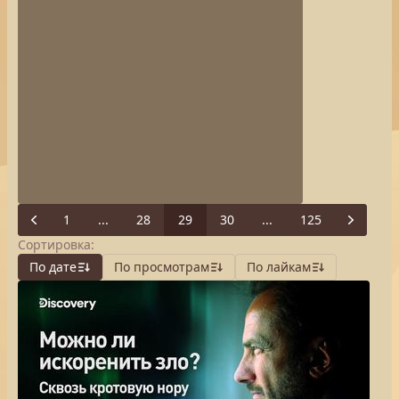
1
...
28
29
30
...
125
Previous
Next
Сортировка:
По дате
По просмотрам
По лайкам