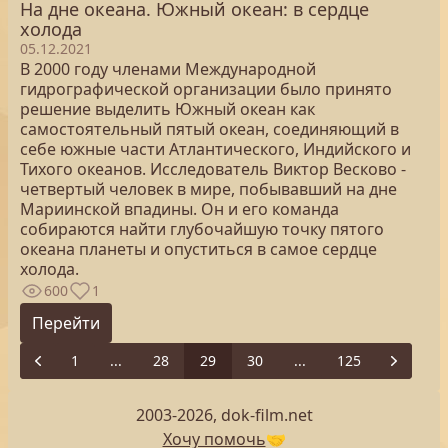
На дне океана. Южный океан: в сердце
холода
05.12.2021
В 2000 году членами Международной
гидрографической организации было принято
решение выделить Южный океан как
самостоятельный пятый океан, соединяющий в
себе южные части Атлантического, Индийского и
Тихого океанов. Исследователь Виктор Весково -
четвертый человек в мире, побывавший на дне
Мариинской впадины. Он и его команда
собираются найти глубочайшую точку пятого
океана планеты и опуститься в самое сердце
холода.
600
1
Перейти
1
...
28
29
30
...
125
Previous
Next
2003-2026, dok-film.net
Хочу помочь
🤝