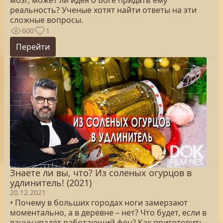
мозг, может ли идея о Боге придать ему
реальность? Ученые хотят найти ответы на эти
сложные вопросы.
600
1
Перейти
Знаете ли вы, что? Из соленых огурцов в
удлинитель! (2021)
20.12.2021
• Почему в больших городах ноги замерзают
моментально, а в деревне – нет? Что будет, если в
ванну упадёт работающий фен? Как приготовить