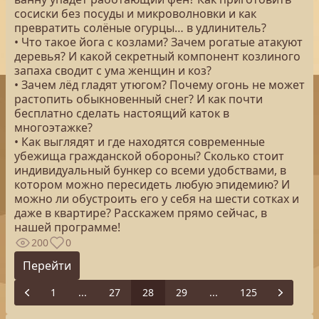
сосиски без посуды и микроволновки и как
превратить солёные огурцы… в удлинитель?
• Что такое йога с козлами? Зачем рогатые атакуют
деревья? И какой секретный компонент козлиного
запаха сводит с ума женщин и коз?
• Зачем лёд гладят утюгом? Почему огонь не может
растопить обыкновенный снег? И как почти
бесплатно сделать настоящий каток в
многоэтажке?
• Как выглядят и где находятся современные
убежища гражданской обороны? Сколько стоит
индивидуальный бункер со всеми удобствами, в
котором можно пересидеть любую эпидемию? И
можно ли обустроить его у себя на шести сотках и
даже в квартире? Расскажем прямо сейчас, в
нашей программе!
200
0
Перейти
1
...
27
28
29
...
125
Previous
Next