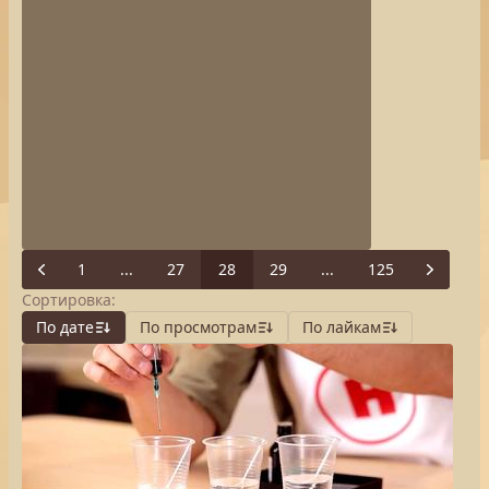
1
...
27
28
29
...
125
Previous
Next
Сортировка:
По дате
По просмотрам
По лайкам