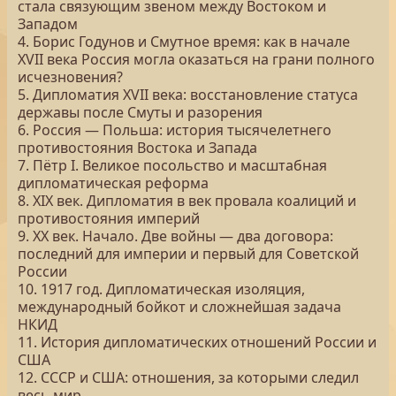
стала связующим звеном между Востоком и
Западом
4. Борис Годунов и Смутное время: как в начале
XVII века Россия могла оказаться на грани полного
исчезновения?
5. Дипломатия XVII века: восстановление статуса
державы после Смуты и разорения
6. Россия — Польша: история тысячелетнего
противостояния Востока и Запада
7. Пётр I. Великое посольство и масштабная
дипломатическая реформа
8. XIX век. Дипломатия в век провала коалиций и
противостояния империй
9. XX век. Начало. Две войны — два договора:
последний для империи и первый для Советской
России
10. 1917 год. Дипломатическая изоляция,
международный бойкот и сложнейшая задача
НКИД
11. История дипломатических отношений России и
США
12. СССР и США: отношения, за которыми следил
весь мир