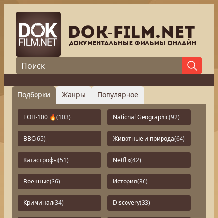
Подборки
Жанры
Популярное
ТОП-100 🔥
(103)
National Geographic
(92)
BBC
(65)
Животные и природа
(64)
Катастрофы
(51)
Netflix
(42)
Военные
(36)
История
(36)
Криминал
(34)
Discovery
(33)