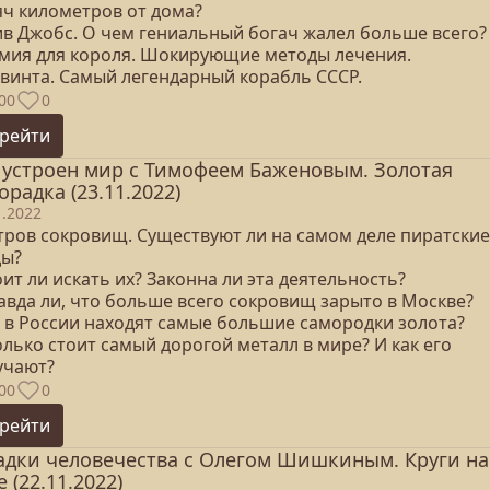
яч километров от дома?
тив Джобс. О чем гениальный богач жалел больше всего?
умия для короля. Шокирующие методы лечения.
 винта. Самый легендарный корабль СССР.
00
0
рейти
 устроен мир с Тимофеем Баженовым. Золотая
орадка (23.11.2022)
1.2022
стров сокровищ. Существуют ли на самом деле пиратские
ды?
оит ли искать их? Законна ли эта деятельность?
авда ли, что больше всего сокровищ зарыто в Москве?
е в России находят самые большие самородки золота?
олько стоит самый дорогой металл в мире? И как его
учают?
00
0
рейти
адки человечества с Олегом Шишкиным. Круги на
е (22.11.2022)