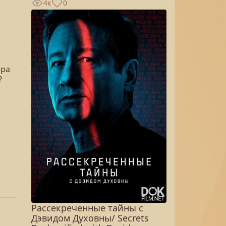
4к
0
ера
?
Рассекреченные тайны с
Дэвидом Духовны/ Secrets