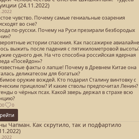
уиции (24.11.2022)
1.2022
естое чувство. Почему самые гениальные озарения
сходят во сне?
орода по-русски. Почему на Руси презирали безбородых
чин?
евероятные истории спасения. Как пассажирке авиалайн
лось выжить после падения с пятикилометровой высоты
ужие судного дня. На что способна российская ядерная
педа «Посейдон»?
еизвестные факты о лапше! Почему в Древнем Китае она
талась деликатесом для богатых?
юбимое оружие вождей. Кто подарил Сталину винтовку с
ическим прицелом? И какие стволы предпочитал Ленин?
генды о чёрных псах. Какой зверь держал в страхе всю
нцию?
00
0
рейти
ны Чапман. Как скрутило, так и подфартило
11.2022)
1.2022