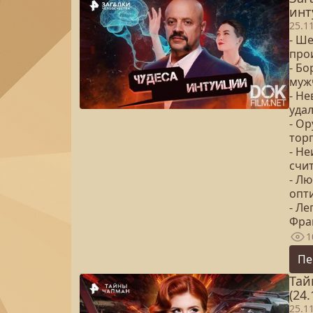
инт
25.1
- Ш
прои
- Б
муж
- Н
уда
- Ор
тор
- Н
счи
- Л
опт
- Ле
Фра
1
Пе
Тай
(24.
25.1