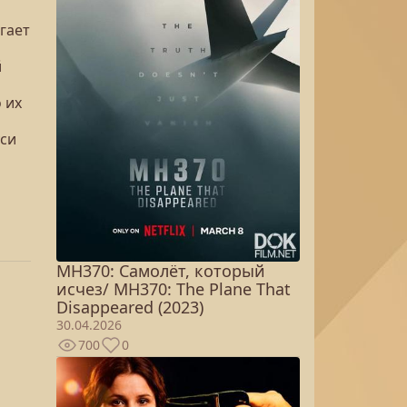
гает
й
 их
уси
MH370: Самолёт, который
исчез/ MH370: The Plane That
Disappeared (2023)
30.04.2026
700
0