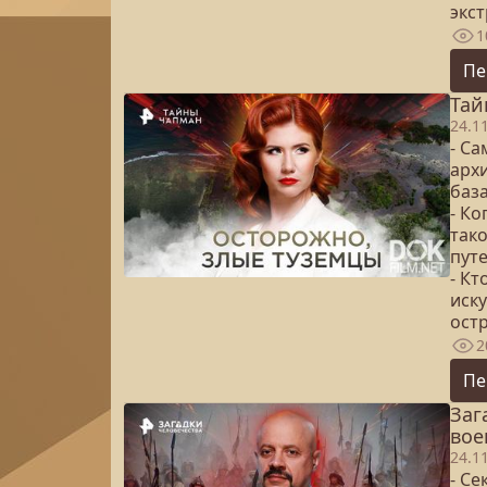
экс
1
Пе
Тай
24.1
- С
арх
баз
- Ко
так
пут
- Кт
иск
ост
2
Пе
Заг
вое
24.1
- Се