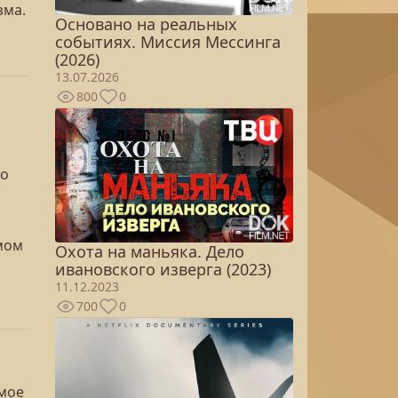
зма.
Основано на реальных
событиях. Миссия Мессинга
(2026)
13.07.2026
800
0
то
мом
Охота на маньяка. Дело
ивановского изверга (2023)
11.12.2023
700
0
амое