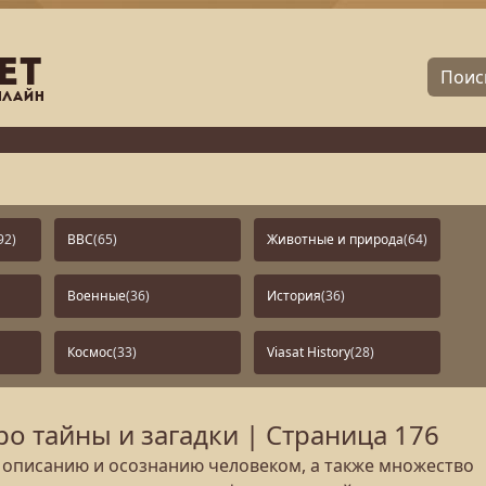
92)
BBC
(65)
Животные и природа
(64)
Военные
(36)
История
(36)
Космос
(33)
Viasat History
(28)
 тайны и загадки | Страница 176
 описанию и осознанию человеком, а также множество