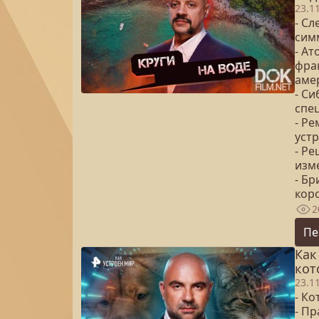
23.1
- Сл
сим
- А
фра
аме
- С
спе
- Р
уст
- Р
изм
- Бр
кор
2
Пе
Как
кот
23.1
- Ко
- П