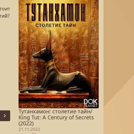
тоит
тий?
Тутанхамон: столетие тайн/
King Tut: A Century of Secrets
Next
(2022)
21.11.2022