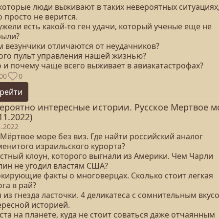
екоторые люди выживают в таких невероятных ситуациях,
о просто не верится.
ужели есть какой-то ген удачи, который ученые еще не
рыли?
ем везунчики отличаются от неудачников?
 кого пульт управления нашей жизнью?
о и почему чаще всего выживает в авиакатастрофах?
00
0
рейти
ероятно интересные истории. Русское Мертвое м
11.2022)
1.2022
 Мёртвое море без виз. Где найти российский аналог
менитого израильского курорта?
устный клоун, которого выгнали из Америки. Чем Чарли
лин не угодил властям США?
окирующие факты о многоверцах. Сколько стоит легкая
га в рай?
п из гнезда ласточки. 4 деликатеса с сомнительным вкус
ересной историей.
ста на планете, куда не стоит соваться даже отчаянным