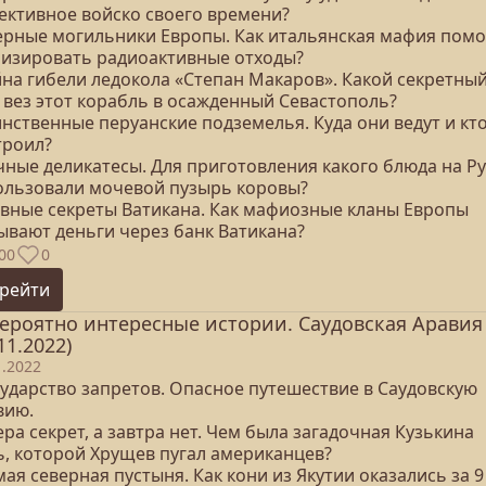
ективное войско своего времени?
дерные могильники Европы. Как итальянская мафия помо
лизировать радиоактивные отходы?
йна гибели ледокола «Степан Макаров». Какой секретны
з вез этот корабль в осажденный Севастополь?
инственные перуанские подземелья. Куда они ведут и кто
троил?
чные деликатесы. Для приготовления какого блюда на Р
ользовали мочевой пузырь коровы?
лавные секреты Ватикана. Как мафиозные кланы Европы
ывают деньги через банк Ватикана?
00
0
рейти
ероятно интересные истории. Саудовская Аравия
11.2022)
1.2022
сударство запретов. Опасное путешествие в Саудовскую
вию.
ера секрет, а завтра нет. Чем была загадочная Кузькина
ь, которой Хрущев пугал американцев?
мая северная пустыня. Как кони из Якутии оказались за 9