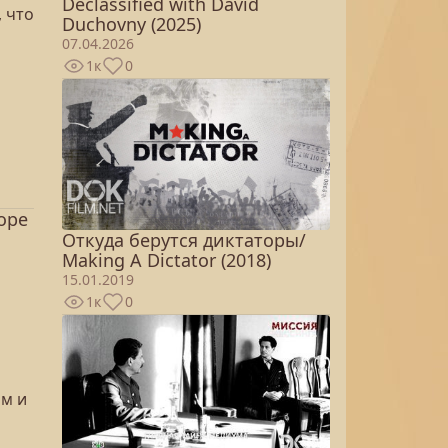
Declassified with David
 что
Duchovny (2025)
07.04.2026
1к
0
оре
Откуда берутся диктаторы/
Making A Dictator (2018)
15.01.2019
1к
0
ом и