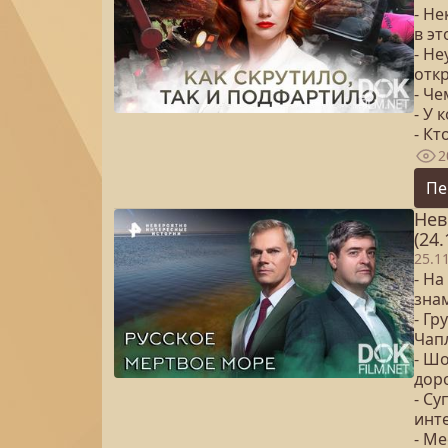
- Н
в эт
- Не
отк
- Ч
- У
- Кт
2
Пе
Нев
(24.
25.1
- На
зна
- Гр
Чап
- Ш
доро
- Су
инт
- Ме