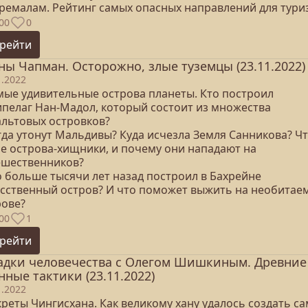
тремалам. Рейтинг самых опасных направлений для тури
00
0
рейти
ны Чапман. Осторожно, злые туземцы (23.11.2022)
1.2022
амые удивительные острова планеты. Кто построил
ипелаг Нан-Мадол, который состоит из множества
альтовых островков?
гда утонут Мальдивы? Куда исчезла Земля Санникова? Ч
ое острова-хищники, и почему они нападают на
ешественников?
о больше тысячи лет назад построил в Бахрейне
усственный остров? И что поможет выжить на необитае
рове?
00
1
рейти
адки человечества с Олегом Шишкиным. Древние
нные тактики (23.11.2022)
1.2022
креты Чингисхана. Как великому хану удалось создать с