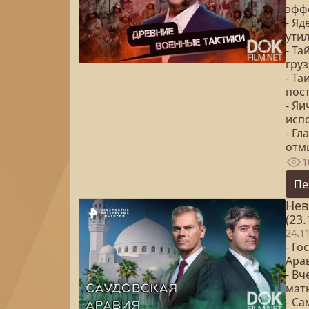
эфф
- Я
ути
- Та
гру
- Та
пос
- Яи
исп
- Г
отм
1
Пе
Нев
(23.
24.1
- Го
Ара
- Вч
мат
- Са