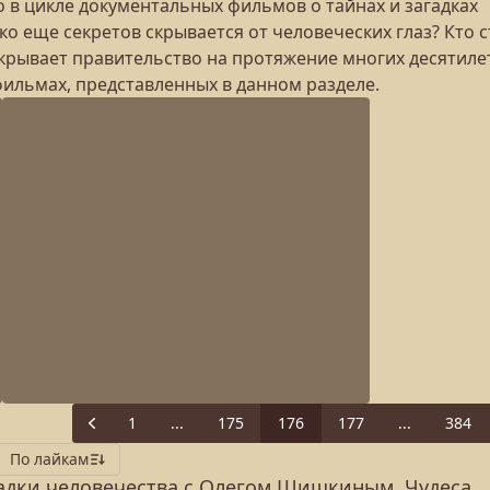
 в цикле документальных фильмов о тайнах и загадках
о еще секретов скрывается от человеческих глаз? Кто с
скрывает правительство на протяжение многих десятиле
фильмах, представленных в данном разделе.
1
...
175
176
177
...
384
Previous
По лайкам
адки человечества с Олегом Шишкиным. Чудеса