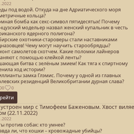
1.2022
еды под водой. Откуда на дне Адриатического моря
метричные кольца?
томная бомба как секс-символ пятидесятых! Почему
нцузский модельер назвал женский купальник в честь
риканского ядерного полигона?
ибирские охотники-староверы стали наставниками
цназовцев! Чему могут научить старообрядцы?
емонт самолетов скотчем. Какие поломки лайнеров
раняют с помощью клейкой ленты?
ешающая битва с зелёным змием! Как тяга к спиртному
енила ход истории?
иллианты замка Глэмис. Почему у одной из главных
олевских резиденций Великобритании дурная слава?
00
0
рейти
 устроен мир с Тимофеем Баженовым. Хвост виля
ом (22.11.2022)
1.2022
ты против собак: кто умнее?
равда ли, что кошки – кровожадные убийцы?