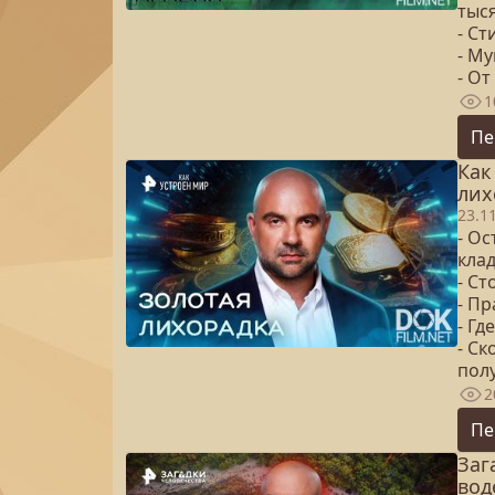
тыс
- С
- М
- От
1
Пе
Как
лих
23.1
- О
кла
- Ст
- Пр
- Гд
- Ск
пол
2
Пе
Заг
вод