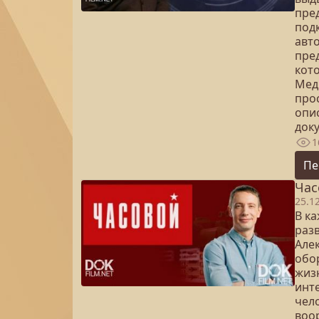
пре
под
авт
пре
кот
Мед
про
опи
доку
1
Пе
Час
25.1
В к
раз
Але
обо
жиз
инте
чел
воо