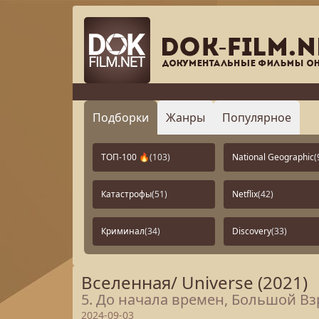
Подборки
Жанры
Популярное
ТОП-100 🔥
(103)
National Geographic
(
Катастрофы
(51)
Netflix
(42)
Криминал
(34)
Discovery
(33)
Вселенная/ Universe (2021)
5. До начала времен, Большой В
2024-09-03