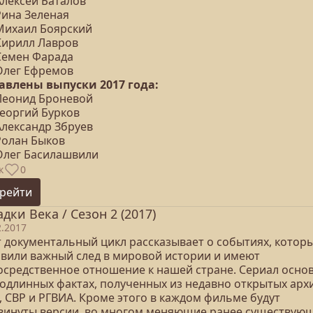
Алексей Баталов
Рина Зеленая
 Михаил Боярский
 Кирилл Лавров
 Семен Фарада
 Олег Ефремов
авлены выпуски 2017 года:
 Леонид Броневой
Георгий Бурков
Александр Збруев
Ролан Быков
 Олег Басилашвили
к
0
рейти
адки Века / Сезон 2 (2017)
2.2017
т документальный цикл рассказывает о событиях, котор
авили важный след в мировой истории и имеют
осредственное отношение к нашей стране. Сериал осно
подлинных фактах, полученных из недавно открытых арх
, СВР и РГВИА. Кроме этого в каждом фильме будут
винуты версии, во многом меняющие ранее существую