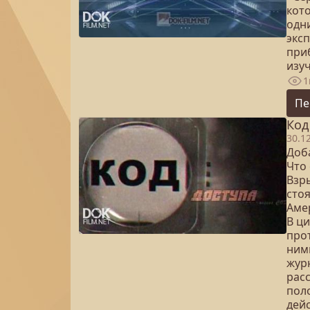
кот
одн
экс
приб
изу
1
Пе
Код
30.1
Доб
Что
Взр
сто
Амер
В ц
про
ним
жур
рас
пол
дей