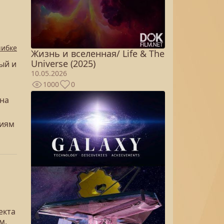
шибке
Жизнь и вселенная/ Life & The
Universe (2025)
ый и
10.05.2026
1000
0
дна
ниям
екта
м,