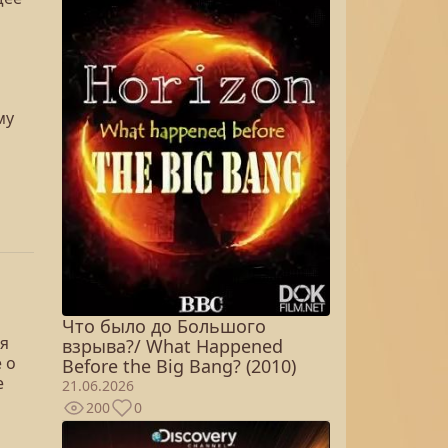
му
Что было до Большого
ия
взрыва?/ What Happened
 о
Before the Big Bang? (2010)
е
21.06.2026
200
0