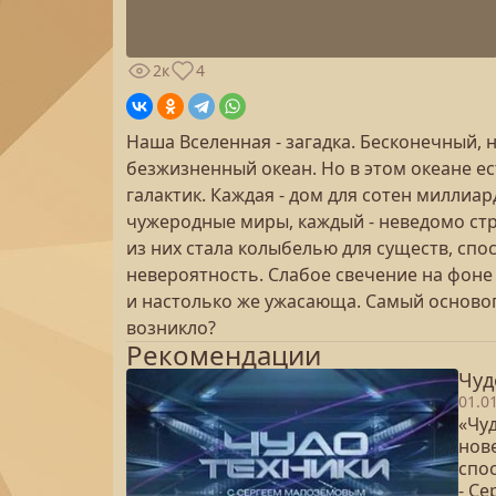
2к
4
Наша Вселенная - загадка. Бесконечный,
безжизненный океан. Но в этом океане ес
галактик. Каждая - дом для сотен миллиар
чужеродные миры, каждый - неведомо стр
из них стала колыбелью для существ, спо
невероятность. Слабое свечение на фоне
и настолько же ужасающа. Самый основоп
возникло?
Рекомендации
Чуд
01.0
«Чуд
нов
спо
- С