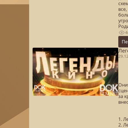
схе
все
бол
угр
Род
4
Пе
Лег
29.1
Они
сцен
за 
вне
1. 
2. Л