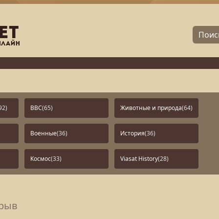
92)
BBC
(65)
Животные и природа
(64)
Военные
(36)
История
(36)
Космос
(33)
Viasat History
(28)
зрыв