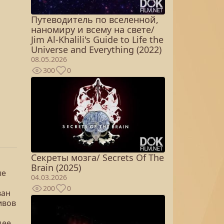
Путеводитель по вселенной,
наномиру и всему на свете/
Jim Al-Khalili's Guide to Life the
Universe and Everything (2022)
08.05.2026
300
0
Секреты мозга/ Secrets Of The
Brain (2025)
ые
04.03.2026
200
0
ван
ивов
щее