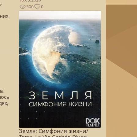
ь
500
0
нних
на
лось
дях,
Земля: Симфония жизни/
Terre, La Vie Cachée D'une