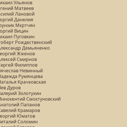
Михаил Ульянов
вгений Матвеев
Василий Лановой
еоргий Данелия
Фрунзик Мкртчян
еоргий Вицин
Михаил Пуговкин
 Роберт Рождественский
 Александр Демьяненко
 Георгий Жженов
 Алексей Смирнов
 Сергей Филиппов
 Вячеслав Невинный
 Надежда Румянцева
 Наталья Крачковская
Лев Дуров
 Валерий Золотухин
 Иннокентий Смоктуновский
 Анатолий Папанов
 Савелий Крамаров
 Георгий Юматов
 Виталий Соломин