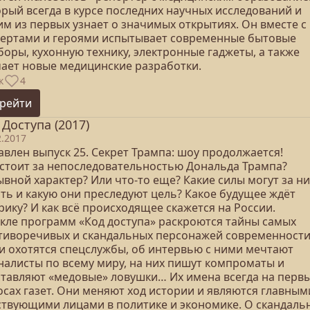
орый всегда в курсе последних научных исследований и
им из первых узнает о значимых открытиях. Он вместе с
пертами и героями испытывает современные бытовые
оры, кухонную технику, электронные гаджеты, а также
чает новые медицинские разработки.
к
4
рейти
 Доступа (2017)
2.2017
авлен выпуск 25. Секрет Трампа: шоу продолжается!
 стоит за непоследовательностью Дональда Трампа?
ывной характер? Или что-то еще? Какие силы могут за н
ять и какую они преследуют цель? Какое будущее ждёт
ику? И как всё происходящее скажется на России.
икле программ «Код доступа» раскроются тайны самых
тиворечивых и скандальных персонажей современности
и охотятся спецслужбы, об интервью с ними мечтают
налисты по всему миру, на них пишут компроматы и
ставляют «медовые» ловушки… Их имена всегда на перв
осах газет. Они меняют ход истории и являются главным
ствующими лицами в политике и экономике. О скандаль