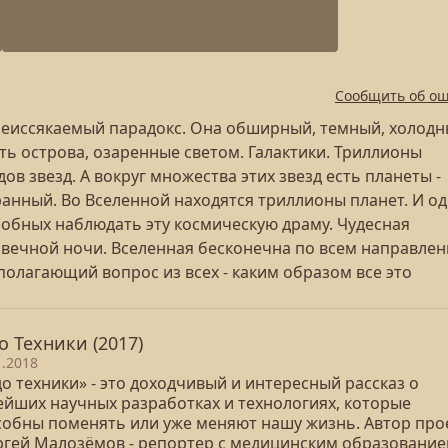
Сообщить об о
 неиссякаемый парадокс. Она обширный, темный, холодн
ть острова, озаренные светом. Галактики. Триллионы
дов звезд. А вокруг множества этих звезд есть планеты -
анный. Во Вселенной находятся триллионы планет. И о
собных наблюдать эту космическую драму. Чудесная
 вечной ночи. Вселенная бесконечна по всем направле
олагающий вопрос из всех - каким образом все это
о Техники (2017)
1.2018
о техники» - это доходчивый и интересный рассказ о
ейших научных разработках и технологиях, которые
собны поменять или уже меняют нашу жизнь. Автор про
ергей Малозёмов - репортер с медицинским образование