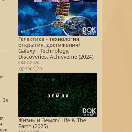
Галактика - технология,
открытия, достижения/
Galaxy - Technology,
Discoveries, Achieveme (2024)
08.07.2026
500
0
им
. За
ых
Жизнь и Земля/ Life & The
и
Earth (2025)
ных
18.03.2026