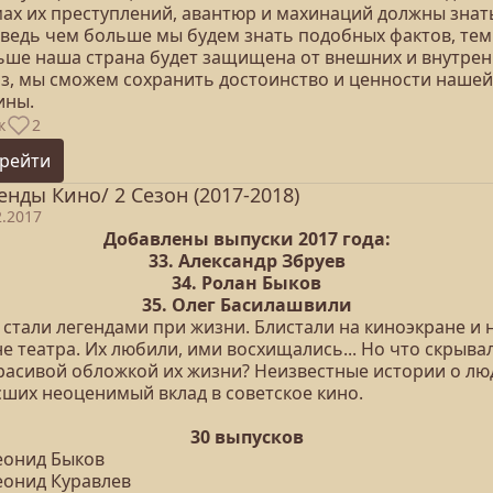
мах их преступлений, авантюр и махинаций должны знат
, ведь чем больше мы будем знать подобных фактов, тем
ьше наша страна будет защищена от внешних и внутре
оз, мы сможем сохранить достоинство и ценности нашей
ины.
к
2
рейти
енды Кино/ 2 Сезон (2017-2018)
2.2017
Добавлены выпуски 2017 года:
33. Александр Збруев
34. Ролан Быков
35. Олег Басилашвили
 стали легендами при жизни. Блистали на киноэкране и 
е театра. Их любили, ими восхищались... Но что скрыва
красивой обложкой их жизни? Неизвестные истории о лю
сших неоценимый вклад в советское кино.
30 выпусков
Леонид Быков
еонид Куравлев