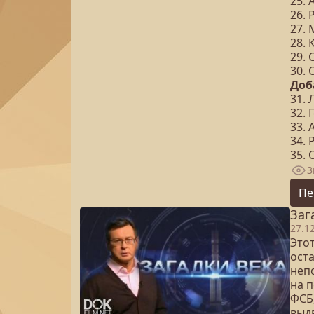
25. 
26. 
27.
28.
29.
30.
Доб
31.
32. 
33. 
34. 
35.
3
Пе
Заг
27.1
Это
ост
неп
на 
ФСБ
выд