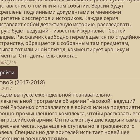
дставление о том или ином событии. Версии будут
креплены подлинными документами и мнениями
оритетных экспертов и историков. Каждая серия
дставляет собой детективную историю, расследовать
орую будет ведущий – известный журналист Сергей
ведев. Рассказчик свободно перемещается по студийно
странству, обращается к собранным там предметам,
сывая тот или иной эпизод, комментирует хронику и
менты. Он - двигатель сюжета..
6к
19
рейти
овой (2017-2018)
2.2017
аждом выпуске еженедельной познавательно-
влекательной программе об армии "Часовой" ведущий
ксей Рафаенко отправляется в войска или на предприят
ронно-промышленного комплекса, чтобы рассказать все
ни российской армии. Он покажет лучшие кадры и самы
ресные места, куда еще не ступала нога гражданского
овека. Специально для зрителей испытает новейшее
ружение и военную технику.