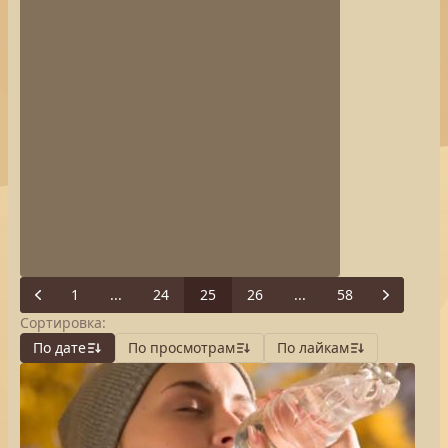
1
...
24
25
26
...
58
Previous
Next
Сортировка:
По дате
По просмотрам
По лайкам