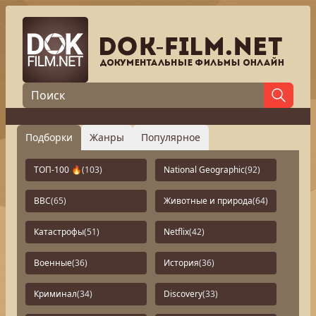
Подборки
Жанры
Популярное
ТОП-100 🔥
(103)
National Geographic
(92)
BBC
(65)
Животные и природа
(64)
Катастрофы
(51)
Netflix
(42)
Военные
(36)
История
(36)
Криминал
(34)
Discovery
(33)