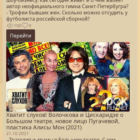
шоу-бизнесу. Как сегодня живет и о чем жалеет
автор неофициального гимна Санкт-Петербугра?
- Трофеи бывших жен. Сколько можно отсудить у
футболиста российской сборной?
100
0
Перейти
Хватит слухов! Волочкова и Цискаридзе о
Большом театре, новое лицо Пугачевой,
пластика Алисы Мон (2021)
21.10.2021
- Трагедия и драмы в Большом театре. С кем