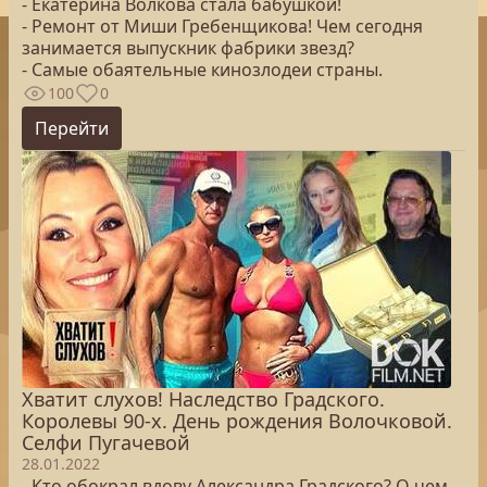
- Екатерина Волкова стала бабушкой!
- Ремонт от Миши Гребенщикова! Чем сегодня
занимается выпускник фабрики звезд?
- Самые обаятельные кинозлодеи страны.
100
0
Перейти
Хватит слухов! Наследство Градского.
Королевы 90-х. День рождения Волочковой.
Селфи Пугачевой
28.01.2022
- Кто обокрал вдову Александра Градского? О чем