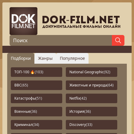
Подборки
Жанры
Популярное
ТОП-100 🔥
(103)
National Geographic
(92)
BBC
(65)
Животные и природа
(64)
Катастрофы
(51)
Netflix
(42)
Военные
(36)
История
(36)
Криминал
(34)
Discovery
(33)