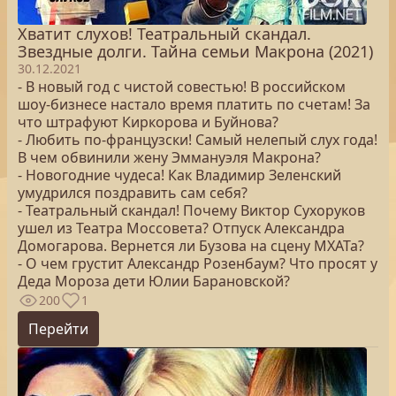
Хватит слухов! Театральный скандал.
Звездные долги. Тайна семьи Макрона (2021)
30.12.2021
- В новый год с чистой совестью! В российском
шоу-бизнесе настало время платить по счетам! За
что штрафуют Киркорова и Буйнова?
- Любить по-французски! Самый нелепый слух года!
В чем обвинили жену Эммануэля Макрона?
- Новогодние чудеса! Как Владимир Зеленский
умудрился поздравить сам себя?
- Театральный скандал! Почему Виктор Сухоруков
ушел из Театра Моссовета? Отпуск Александра
Домогарова. Вернется ли Бузова на сцену МХАТа?
- О чем грустит Александр Розенбаум? Что просят у
Деда Мороза дети Юлии Барановской?
200
1
Перейти