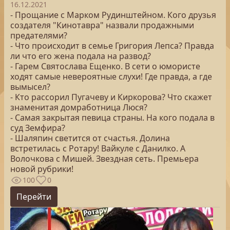
16.12.2021
- Прощание с Марком Рудинштейном. Кого друзья
создателя "Кинотавра" назвали продажными
предателями?
- Что происходит в семье Григория Лепса? Правда
ли что его жена подала на развод?
- Гарем Святослава Ещенко. В сети о юмористе
ходят самые невероятные слухи! Где правда, а где
вымысел?
- Кто рассорил Пугачеву и Киркорова? Что скажет
знаменитая домработница Люся?
- Самая закрытая певица страны. На кого подала в
суд Земфира?
- Шаляпин светится от счастья. Долина
встретилась с Ротару! Вайкуле с Данилко. А
Волочкова с Мишей. Звездная сеть. Премьера
новой рубрики!
100
0
Перейти