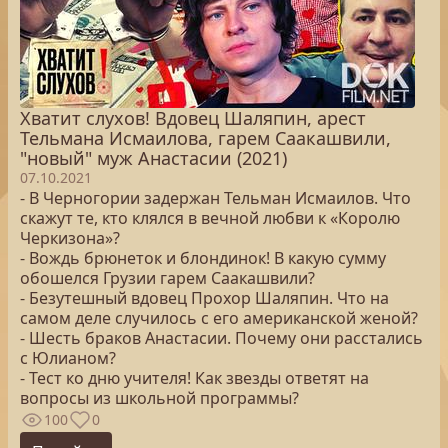
Хватит слухов! Вдовец Шаляпин, арест
Тельмана Исмаилова, гарем Саакашвили,
"новый" муж Анастасии (2021)
07.10.2021
- В Черногории задержан Тельман Исмаилов. Что
скажут те, кто клялся в вечной любви к «Королю
Черкизона»?
- Вождь брюнеток и блондинок! В какую сумму
обошелся Грузии гарем Саакашвили?
- Безутешный вдовец Прохор Шаляпин. Что на
самом деле случилось с его американской женой?
- Шесть браков Анастасии. Почему они расстались
с Юлианом?
- Тест ко дню учителя! Как звезды ответят на
вопросы из школьной программы?
100
0