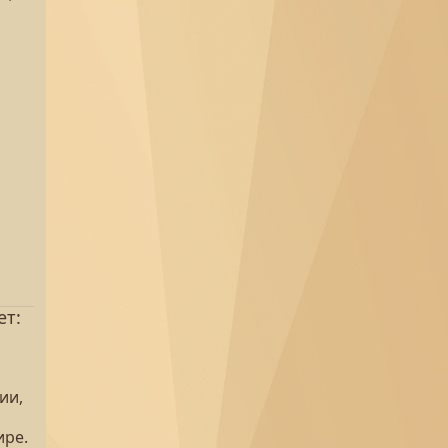
ет:
ии,
ире.