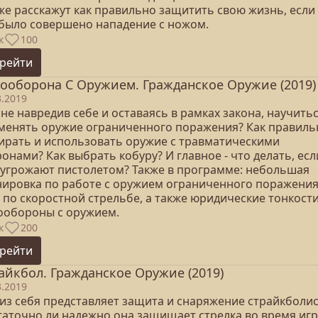
же расскажут как правильно защитить свою жизнь, если
 было совершено нападение с ножом.
к
100
рейти
ооборона С Оружием. Гражданское Оружие (2019)
3.2019
 не навредив себе и оставаясь в рамках закона, научить
менять оружие ограниченного поражения? Как правиль
ирать и использовать оружие с травматическими
онами? Как выбрать кобуру? И главное - что делать, есл
 угрожают пистолетом? Также в программе: небольшая
нировка по работе с оружием ограниченного поражения
 по скоростной стрельбе, а также юридические тонкост
ообороны с оружием.
к
200
рейти
айкбол. Гражданское Оружие (2019)
3.2019
 из себя представляет защита и снаряжение страйкболис
таточно ли надежно она защищает стрелка во время иг