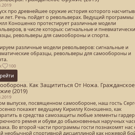
3.2019
уск про древнейшее оружие история которого насчитыв
ни лет. Речь пойдет о револьверах. Ведущий программы
илл Коношенко протестирует различные модели
ольверов, в числе которых: сигнальные и пневматическ
азцы, револьверы для самообороны и спорта.
тируем различные модели револьверов: сигнальные и
вматические образцы, револьверы для самообороны и
та.
к
100
рейти
ооборона. Как Защититься От Ножа. Гражданское
жие (2019)
3.2019
том выпуске, посвященном самообороне, наш гость Серг
осенко покажет ведущему Кириллу Коношенко, как
вратить в средства самозащиты любые элементы гардер
брючного ремня и обуви до обыкновенных наручных час
зака. Во второй части программы гости познакомят нас 
ой необычной спортивной дисциплиной как ножевой бой