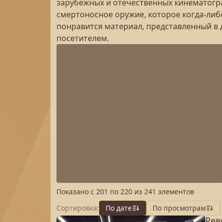
зарубежных и отечественных кинематогра
смертоносное оружие, которое когда-либ
понравится материал, представленный в 
посетителем.
Показано с
201
по
220
из
241
элементов
Сортировка:
По дате
По просмотрам
Рев