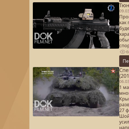
Тюн
09.0
Про
как
буд
хара
обы
спо
6
Пе
Спе
(201
06.0
1 м
мно
Кры
раз
27 
Шой
уси
нап