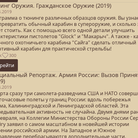
инг Оружия. Гражданское Оружие (2019)
3.2019
грамма о тюнинге различных образцов оружия. Вы узнае
 превратить обычный карабин в супероружие, и сколько 
ет стоить. Как с помощью всего одной детали улучшить
ктеристики пистолетов "Glock" и "Макарыч". А также - ка
чного охотничьего карабина "Сайга" сделать отличный
ртивный карабин для практической стрельбы!
к
300
рейти
циальный Репортаж. Армия России: Вызов Приня
9)
3.2019
арта сразу три самолета-разведчика США и НАТО совер
гочасовые полеты у границ России: вдоль побережья
ма, Калининградской и Ленинградской областей. Эта
ведывательная активность не случайна. Двумя днями ра
февраля, на Коллегии Министерства Обороны России Се
гу заявил о самом масштабном в новейшей истории
лении российской армии. На Западное и Южное
равление перебрасываются дополнительные части,