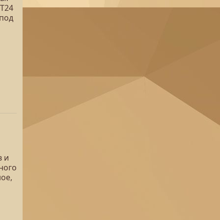
 Т24
 под
в и
ного
ное,