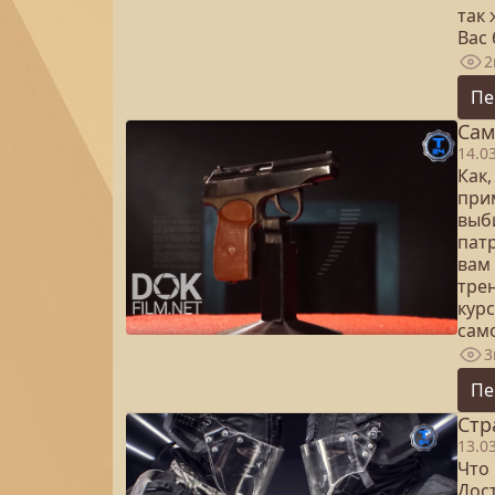
так 
Вас
2
Пе
Сам
14.0
Как,
при
выб
патр
вам
тре
курс
сам
3
Пе
Стр
13.0
Что
Дос