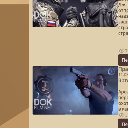
Для 
отп
над
защ
стр
стр
7
Пе
Пра
11.0
В эт
Арс
пер
охот
в ка
3
Пе