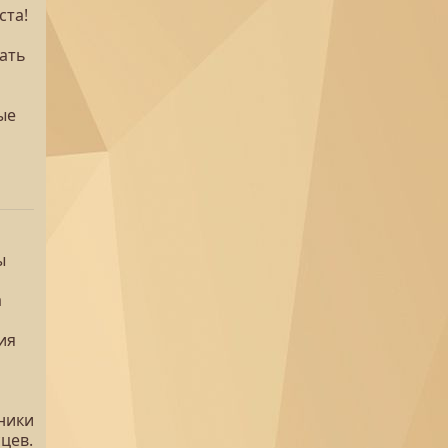
ста!
вать
ые
ы
а
ия
ники
цев.