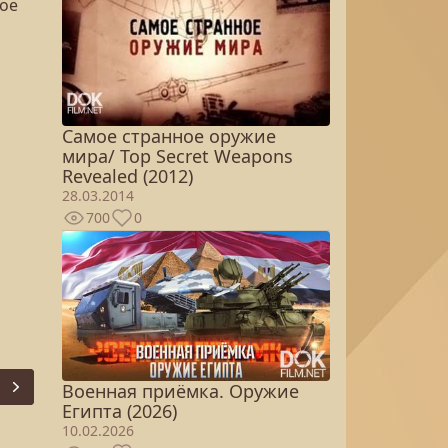
мое
Самое странное оружие
мира/ Top Secret Weapons
Revealed (2012)
28.03.2014
700
0
Военная приёмка. Оружие
Next
Египта (2026)
10.02.2026