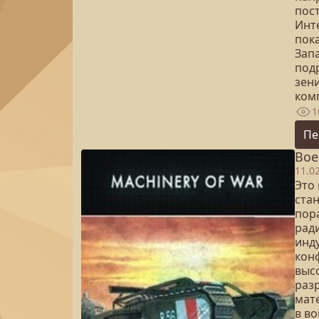
пос
Инт
пок
Зап
подр
зени
ком
1
Пе
Вое
11.0
Это
ста
пор
рад
инд
кон
выс
раз
мат
в во