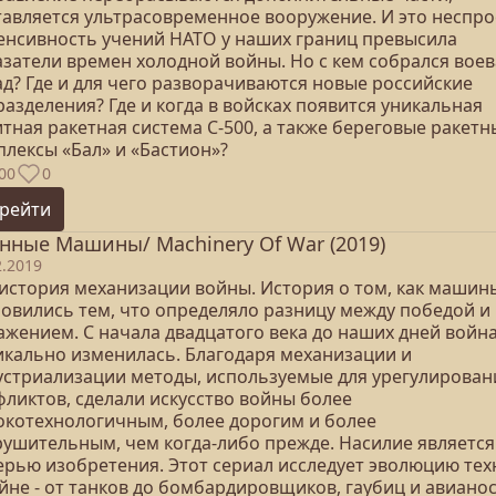
тавляется ультрасовременное вооружение. И это неспро
енсивность учений НАТО у наших границ превысила
азатели времен холодной войны. Но с кем собрался вое
ад? Где и для чего разворачиваются новые российские
азделения? Где и когда в войсках появится уникальная
тная ракетная система С-500, а также береговые ракетн
плексы «Бал» и «Бастион»?
00
0
рейти
нные Машины/ Machinery Of War (2019)
2.2019
 история механизации войны. История о том, как машин
новились тем, что определяло разницу между победой и
ажением. С начала двадцатого века до наших дней войн
икально изменилась. Благодаря механизации и
устриализации методы, используемые для урегулирован
фликтов, сделали искусство войны более
окотехнологичным, более дорогим и более
рушительным, чем когда-либо прежде. Насилие является
ерью изобретения. Этот сериал исследует эволюцию тех
йне - от танков до бомбардировщиков, гаубиц и авианос