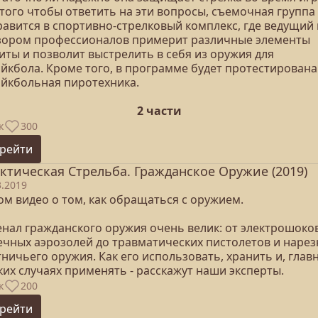
того чтобы ответить на эти вопросы, съемочная группа
равится в спортивно-стрелковый комплекс, где ведущий
зором профессионалов примерит различные элементы
иты и позволит выстрелить в себя из оружия для
айкбола. Кроме того, в программе будет протестирована
айкбольная пиротехника.
2 части
к
300
рейти
ктическая Стрельба. Гражданское Оружие (2019)
3.2019
ом видео о том, как обращаться с оружием.
енал гражданского оружия очень велик: от электрошоко
ечных аэрозолей до травматических пистолетов и нарез
ничьего оружия. Как его использовать, хранить и, глав
ких случаях применять - расскажут наши эксперты.
к
200
рейти