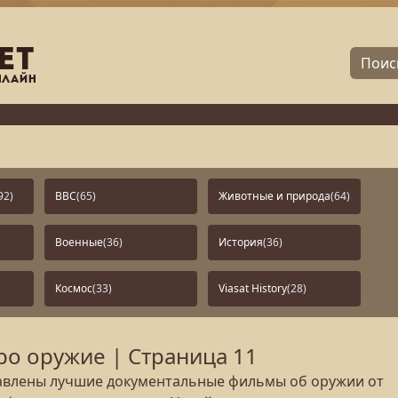
92)
BBC
(65)
Животные и природа
(64)
Военные
(36)
История
(36)
Космос
(33)
Viasat History
(28)
о оружие | Страница 11
тавлены лучшие документальные фильмы об оружии от