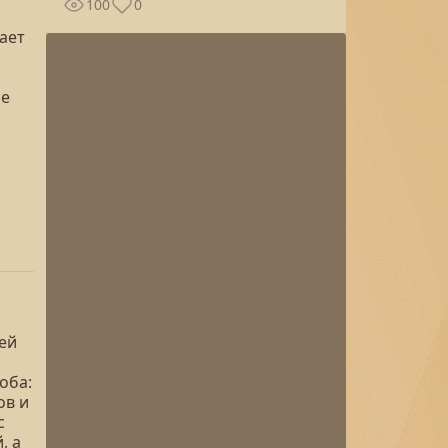
100
0
ает
ие
ей
оба:
ов и
с
, а