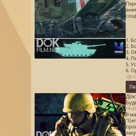
Пер
ани
созд
1. 
2. 
3. 
4. П
5. 
6. 
1
Пе
Док
Буд
16.0
В м
"Gen
про
заку