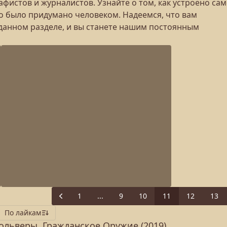
фистов и журналистов. Узнайте о том, как устроено са
о было придумано человеком. Надеемся, что вам
данном разделе, и вы станете нашим постоянным
1
...
9
10
11
12
13
Previous
По лайкам
ольверы. Гражданское Оружие (2019)