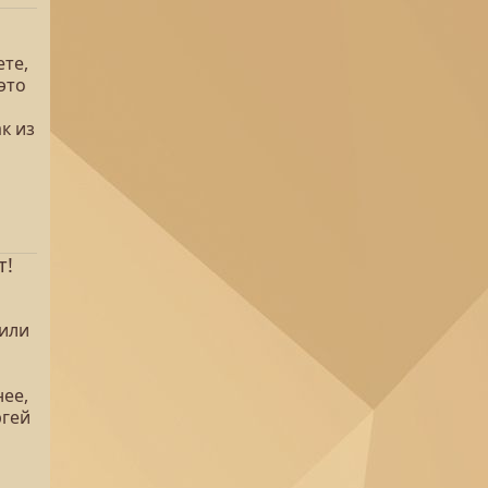
те,
это
к из
т!
шили
нее,
ргей