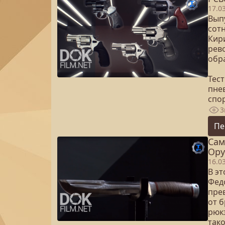
17.0
Вып
сот
Кир
рев
обр
Тес
пне
спор
3
Пе
Сам
Ору
16.0
В э
Фед
пре
от 
рюк
так