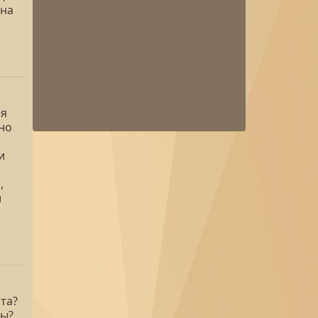
 на
ся
но
и
,
и
та?
ры?