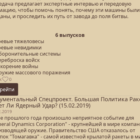
едача предлагает экспертные интервью и передовую
мацию, чтобы помочь понять, почему эти машины были
аны, и проследить их путь от завода до поля битвы.
6 выпусков
Боевые тяжеловесы
Боевые невидимки
Оборонительные системы
ереброска войск
Ускорение войны
Оружие массового поражения
к
0
рейти
ументальный Спецпроект. Большая Политика Рак
ет Ли Ядерный Удар? (15.02.2019)
2.2019
ае прошлого года произошло неприятное событие для
eral Dynamics Corporation" - крупнейшей в мире компан
изводящей оружие. Правительство США отказалось от
пок "Томагавка" - самой известной крылатой ракеты в м