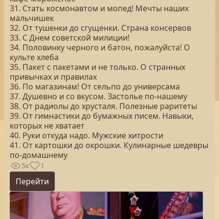
31. Стать космонавтом и мопед! Мечты наших
мальчишек
32. От тушенки до сгущенки. Страна консервов
33. С Днем советской милиции!
34. Половинку черного и батон, пожалуйста! О
культе хлеба
35. Пакет с пакетами и не только. О странных
привычках и правилах
36. По магазинам! От сельпо до универсама
37. Душевно и со вкусом. Застолье по-нашему
38. От радиолы до хрусталя. Полезные раритеты
39. От гимнастики до бумажных писем. Навыки,
которых не хватает
40. Руки откуда надо. Мужские хитрости
41. От картошки до окрошки. Кулинарные шедевры
по-домашнему
5к
1
Перейти