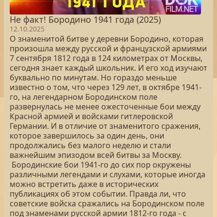
Не факт! Бородино 1941 года (2025)
12.10.2025
О знаменитой битве у деревни Бородино, которая
произошла между русской и французской армиями
7 сентября 1812 года в 124 километрах от Москвы,
сегодня знает каждый школьник. И его ход изучают
буквально по минутам. Но гораздо меньше
известно о том, что через 129 лет, в октябре 1941-
го, на легендарном Бородинском поле
развернулась не менее ожесточенные бои между
Красной армией и войсками гитлеровской
Германии. И в отличие от знаменитого сражения,
которое завершилось за один день, они
продолжались без малого неделю и стали
важнейшим эпизодом всей битвы за Москву.
Бородинские бои 1941-го до сих пор окружены
различными легендами и слухами, которые иногда
можно встретить даже в исторических
публикациях об этом событии. Правда ли, что
советские войска сражались на Бородинском поле
под знаменами русской армии 1812-го года - с