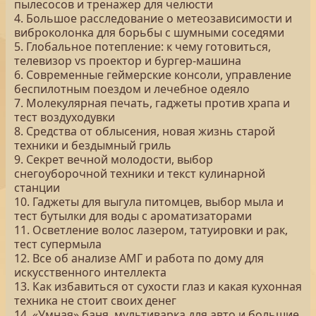
пылесосов и тренажер для челюсти
4. Большое расследование о метеозависимости и
виброколонка для борьбы с шумными соседями
5. Глобальное потепление: к чему готовиться,
телевизор vs проектор и бургер-машина
6. Современные геймерские консоли, управление
беспилотным поездом и лечебное одеяло
7. Молекулярная печать, гаджеты против храпа и
тест воздуходувки
8. Средства от облысения, новая жизнь старой
техники и бездымный гриль
9. Секрет вечной молодости, выбор
снегоуборочной техники и текст кулинарной
станции
10. Гаджеты для выгула питомцев, выбор мыла и
тест бутылки для воды с ароматизаторами
11. Осветление волос лазером, татуировки и рак,
тест супермыла
12. Все об анализе АМГ и работа по дому для
искусственного интеллекта
13. Как избавиться от сухости глаз и какая кухонная
техника не стоит своих денег
14. «Умная» баня, мультиварка для авто и большие