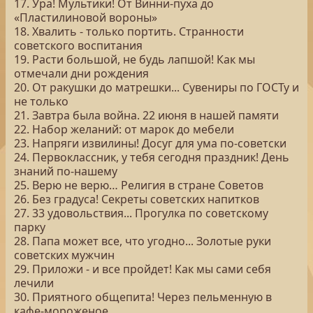
17. Ура! Мультики! От Винни-пуха до
«Пластилиновой вороны»
18. Хвалить - только портить. Странности
советского воспитания
19. Расти большой, не будь лапшой! Как мы
отмечали дни рождения
20. От ракушки до матрешки... Сувениры по ГОСТу и
не только
21. Завтра была война. 22 июня в нашей памяти
22. Набор желаний: от марок до мебели
23. Напряги извилины! Досуг для ума по-советски
24. Первоклассник, у тебя сегодня праздник! День
знаний по-нашему
25. Верю не верю… Религия в стране Советов
26. Без градуса! Секреты советских напитков
27. 33 удовольствия... Прогулка по советскому
парку
28. Папа может все, что угодно... Золотые руки
советских мужчин
29. Приложи - и все пройдет! Как мы сами себя
лечили
30. Приятного общепита! Через пельменную в
кафе-мороженое