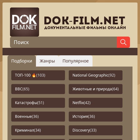
Подборки
Жанры
Популярное
ТОП-100 🔥
(103)
National Geographic
(92)
BBC
(65)
Животные и природа
(64)
Катастрофы
(51)
Netflix
(42)
Военные
(36)
История
(36)
Криминал
(34)
Discovery
(33)