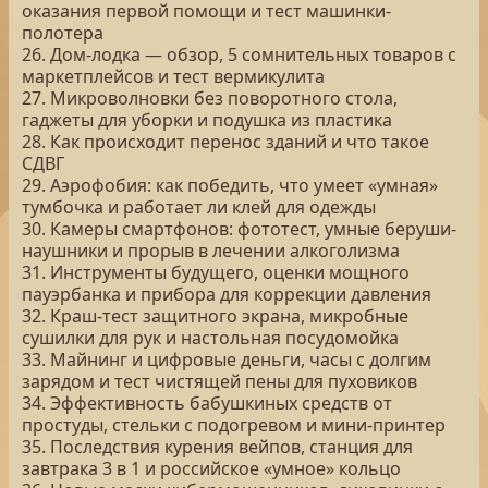
оказания первой помощи и тест машинки-
полотера
26. Дом-лодка — обзор, 5 сомнительных товаров с
маркетплейсов и тест вермикулита
27. Микроволновки без поворотного стола,
гаджеты для уборки и подушка из пластика
28. Как происходит перенос зданий и что такое
СДВГ
29. Аэрофобия: как победить, что умеет «умная»
тумбочка и работает ли клей для одежды
30. Камеры смартфонов: фототест, умные беруши-
наушники и прорыв в лечении алкоголизма
31. Инструменты будущего, оценки мощного
пауэрбанка и прибора для коррекции давления
32. Краш-тест защитного экрана, микробные
сушилки для рук и настольная посудомойка
33. Майнинг и цифровые деньги, часы с долгим
зарядом и тест чистящей пены для пуховиков
34. Эффективность бабушкиных средств от
простуды, стельки с подогревом и мини-принтер
35. Последствия курения вейпов, станция для
завтрака 3 в 1 и российское «умное» кольцо