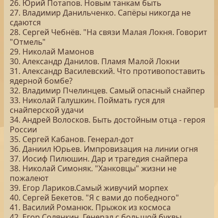
26. Юрий Потапов. Новым танкам быть
27. Владимир Данильченко. Сапёры никогда не
сдаются
28. Сергей Чебнёв. "На связи Малая Локня. Говорит
"Отмель"
29. Николай Мамонов
30. Александр Данилов. Пламя Малой Локни
31. Александр Василевский. Что противопоставить
ядерной бомбе?
32. Владимир Пчелинцев. Самый опасный снайпер
33. Николай Галушкин. Поймать гуся для
снайперской удачи
34. Андрей Волосков. Быть достойным отца - героя
России
35. Сергей Кабанов. Генерал-дот
36. Даниил Юрьев. Импровизация на линии огня
37. Иосиф Пилюшин. Дар и трагедия снайпера
38. Николай Симоняк. "Ханковцы" жизни не
пожалеют
39. Егор Лариков.Самый живучий морпех
40. Сергей Бекетов. "Я с вами до победного"
41. Василий Романюк. Прыжок из космоса
42. Егор Солянкин. Генерал с большой буквы