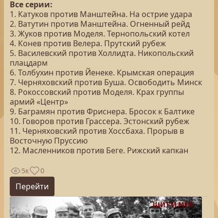
Все серии:
1. Катуков против Манштейна. На острие удара
2. Ватутин против Манштейна. Огненный рейд
3. Жуков против Моделя. Тернопольский котел
4. Конев против Велера. Прутский рубеж
5. Василевский против Холлидта. Никопольский
плацдарм
6. Толбухин против Йенеке. Крымская операция
7. Черняховский против Буша. Освободить Минск
8. Рокоссовский против Моделя. Крах группы
армий «Центр»
9. Баграмян против Фриснера. Бросок к Балтике
10. Говоров против Грассера. Эстонский рубеж
11. Черняховский против Хоссбаха. Прорыв в
Восточную Пруссию
12. Масленников против Беге. Рижский капкан
5к
0
Перейти