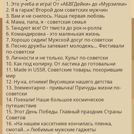
1. Это учеба и игра! От «АБВГДейки» до «Мурзилки»
2. Я в гараж! Второй дом советских мужчин
3. Вам и не снилось. Наша первая любовь
4. Мама, папа, я - советская семья
5. Танцуют все! От твиста до рок-н-ролла
6. Командировка - это маленькая жизнь
7. Хорошо сидим! Мужской досуг по-советски
8. Песню дружбы запевает молодежь... Фестивали
по-советски
9. Личности и не только. Культ по-советски
10. Как под копирку. От ластика до готовальни
11. Made in USSR. Советские товары, покорившие
мир
12. Ну-ка, отними! Вкусняшки нашего детства
13. Элементарно - привычка! Причуды жизни по-
советски
14. Поехали! Наше большое космическое
путешествие
15. Этот День Победы. Главный праздник Страны
Советов
16. «На нашем кассетнике кончилась пленка,
смотай…» Любимые мужские гаджеты