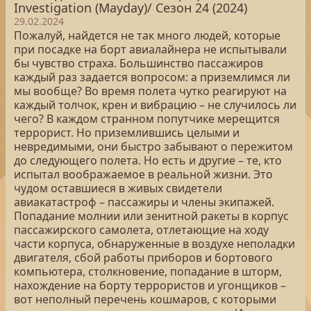
Investigation (Mayday)/ Сезон 24 (2024)
29.02.2024
Пожалуй, найдется не так много людей, которые
при посадке на борт авиалайнера не испытывали
бы чувство страха. Большинство пассажиров
каждый раз задается вопросом: а приземлимся ли
мы вообще? Во время полета чутко реагируют на
каждый толчок, крен и вибрацию – не случилось ли
чего? В каждом странном попутчике мерещится
террорист. Но приземлившись целыми и
невредимыми, они быстро забывают о пережитом
до следующего полета. Но есть и другие – те, кто
испытал воображаемое в реальной жизни. Это
чудом оставшиеся в живых свидетели
авиакатастроф – пассажиры и члены экипажей.
Попадание молнии или зенитной ракеты в корпус
пассажирского самолета, отлетающие на ходу
части корпуса, обнаруженные в воздухе неполадки
двигателя, сбой работы приборов и бортового
компьютера, столкновение, попадание в шторм,
нахождение на борту террористов и угонщиков –
вот неполный перечень кошмаров, с которыми