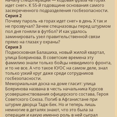
началу спецоперации — кодовая фраза «в горах
идет снег». К 55-й годовщине основания самого
засекреченного подразделения госбезопасности.
Серия 2
Почему пароль «в горах идет снег» в день Х так и
не прозвучал? Зачем спецназовцы перед штурмом
пол дня гоняли в футбол? И как удалось
заминировать узел правительственной связи
прямо на глазах у охраны?
Серия 3
Подмосковная Балашиха, новый жилой квартал,
улица Бояринова. В советские времена эту
фамилию знали только бойцы невидимого фронта,
и то не все. А что такое КУОС на самом деле, знал
только узкий круг даже среди сотрудников
госбезопасности.
Мемориальная доска на доме гласит: улица
Бояринова названа в честь начальника Курсов
усовершенствования офицерского состава, Героя
Советского Союза. Погиб в Афганистане при
штурме дворца Тадж-Бек. Но и теперь лишь
немногие в деталях знают, что это была за
операция и какую именно роль в ней сыграл