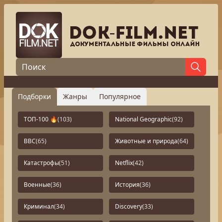
Подборки
Жанры
Популярное
ТОП-100 🔥
(103)
National Geographic
(92)
BBC
(65)
Животные и природа
(64)
Катастрофы
(51)
Netflix
(42)
Военные
(36)
История
(36)
Криминал
(34)
Discovery
(33)