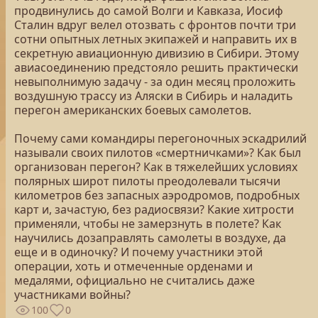
продвинулись до самой Волги и Кавказа, Иосиф
Сталин вдруг велел отозвать с фронтов почти три
сотни опытных летных экипажей и направить их в
секретную авиационную дивизию в Сибири. Этому
авиасоединению предстояло решить практически
невыполнимую задачу - за один месяц проложить
воздушную трассу из Аляски в Сибирь и наладить
перегон американских боевых самолетов.
Почему сами командиры перегоночных эскадрилий
называли своих пилотов «смертничками»? Как был
организован перегон? Как в тяжелейших условиях
полярных широт пилоты преодолевали тысячи
километров без запасных аэродромов, подробных
карт и, зачастую, без радиосвязи? Какие хитрости
применяли, чтобы не замерзнуть в полете? Как
научились дозаправлять самолеты в воздухе, да
еще и в одиночку? И почему участники этой
операции, хоть и отмеченные орденами и
медалями, официально не считались даже
участниками войны?
100
0