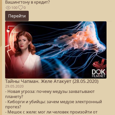
Вашингтону в кредит?
100
0
Перейти
Тайны Чапман. Желе Атакует (28.05.2020)
29.05.2020
- Новая угроза: почему медузы захватывают
планету?
- Киборги и убийцы: зачем медузе электронный
протез?
- Мешок с желе: мог ли человек произойти от