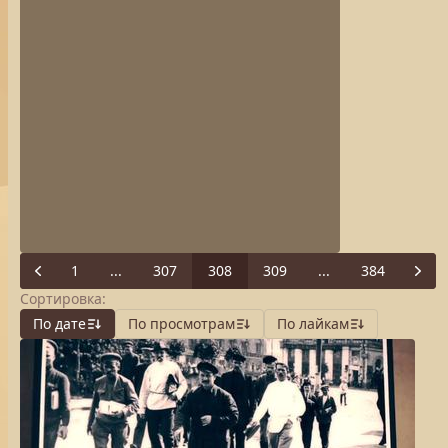
1
...
307
308
309
...
384
Previous
Next
Сортировка:
По дате
По просмотрам
По лайкам