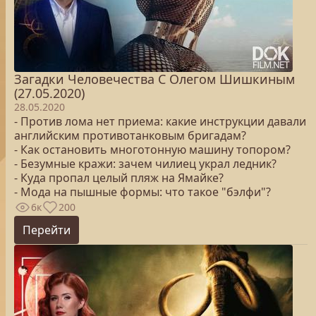
Загадки Человечества С Олегом Шишкиным
(27.05.2020)
28.05.2020
- Против лома нет приема: какие инструкции давали
английским противотанковым бригадам?
- Как остановить многотонную машину топором?
- Безумные кражи: зачем чилиец украл ледник?
- Куда пропал целый пляж на Ямайке?
- Мода на пышные формы: что такое "бэлфи"?
6к
200
Перейти