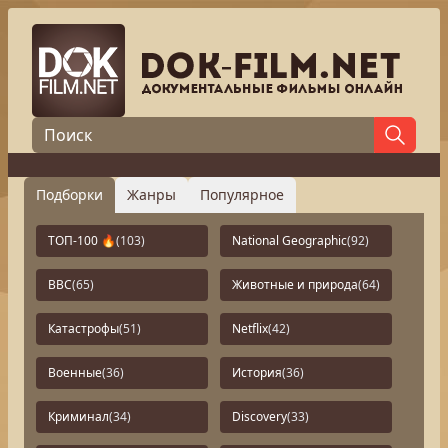
Подборки
Жанры
Популярное
ТОП-100 🔥
(103)
National Geographic
(92)
BBC
(65)
Животные и природа
(64)
Катастрофы
(51)
Netflix
(42)
Военные
(36)
История
(36)
Криминал
(34)
Discovery
(33)