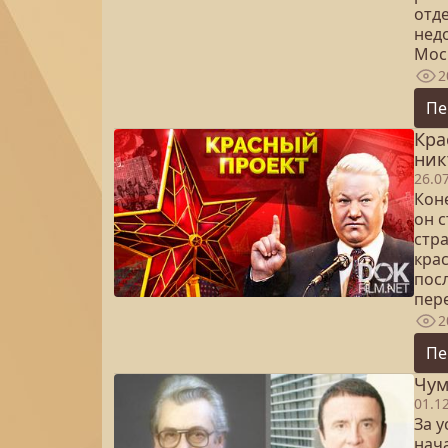
отд
нед
Мос
2
Пе
Кра
ник
26.0
Кон
он с
стр
крас
пос
пер
2
Пе
Чум
01.1
За 
нача