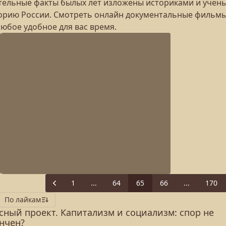
ательные факты былых лет изложены историками и учен
орию России. Смотреть онлайн документальные фильмы
юбое удобное для вас время.
1
...
64
65
66
...
170
Previous
По лайкам
сный проект. Капитализм и социализм: спор не
нчен?