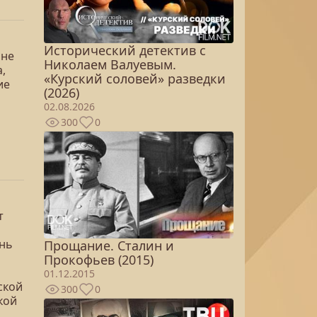
Исторический детектив с
ане
Николаем Валуевым.
,
«Курский соловей» разведки
ие
(2026)
02.08.2026
300
0
т
знь
Прощание. Сталин и
Прокофьев (2015)
01.12.2015
ской
300
0
кой