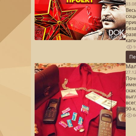
03.0
Вес
соц
при
без
разв
кап
1
Пе
Мал
27.1
Поч
име
ска
выгл
всег
90-х.
6