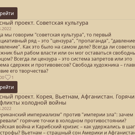
рейти
сный проект. Советская культура
8.2022
а мы говорим "советская культура", то первый
циативный ряд – это "цензура", "пропаганда", "давление
вление". Как это было на самом деле? Всегда ли советс
ожник был рабом власти или он мог оставаться свободн
цом? Всегда ли цензура – это система запретов или это
тема сдержек и противовесов? Свобода художника – гла
вие его творчества?
00
1
рейти
сный проект. Корея, Вьетнам, Афганистан. Горячи
фликты холодной войны
8.2022
ериканский империализм" против "империи зла": зачем
гревали" горячие точки в холодном противостоянии?
йская война и Карибский кризис – как удержались в шаг
астрофы? Вьетнам – страшный сон Америки и Афганистан