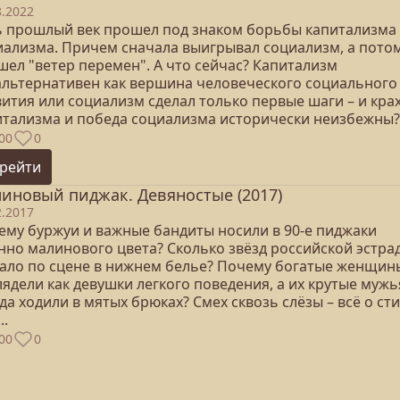
8.2022
ь прошлый век прошел под знаком борьбы капитализма
иализма. Причем сначала выигрывал социализм, а пото
шел "ветер перемен". А что сейчас? Капитализм
альтернативен как вершина человеческого социального
ития или социализм сделал только первые шаги – и кра
итализма и победа социализма исторически неизбежны?
00
0
рейти
иновый пиджак. Девяностые (2017)
2.2017
ему буржуи и важные бандиты носили в 90-е пиджаки
нно малинового цвета? Сколько звёзд российской эстра
кало по сцене в нижнем белье? Почему богатые женщин
ядели как девушки легкого поведения, а их крутые мужь
да ходили в мятых брюках? Смех сквозь слёзы – всё о ст
..
00
0