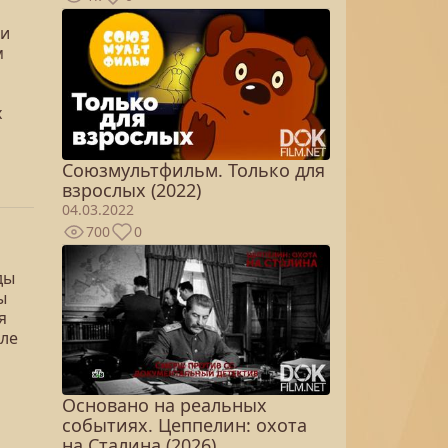
 и
м
х
Союзмультфильм. Только для
взрослых (2022)
04.03.2022
700
0
ды
ы
я
иле
Основано на реальных
событиях. Цеппелин: охота
на Сталина (2026)