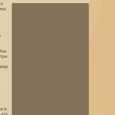
го
ика
о
Или
утри
 мир
и в
 кто