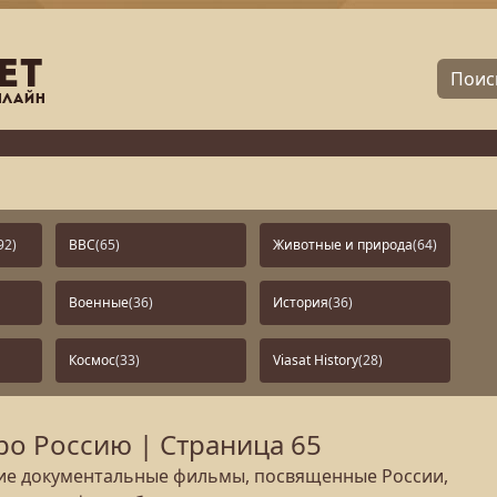
92)
BBC
(65)
Животные и природа
(64)
Военные
(36)
История
(36)
Космос
(33)
Viasat History
(28)
о Россию | Страница 65
кие документальные фильмы, посвященные России,