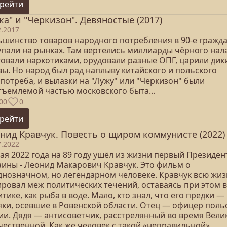
рейти
жа" и "Черкизон". Девяностые (2017)
2.2017
ьшинство товаров народного потребления в 90-е гражд
упали на рынках. Там вертелись миллиарды чёрного нала
говали наркотиками, орудовали разные ОПГ, царили дик
вы. Но народ был рад наплыву китайского и польского
потреба, и вылазки на "Лужу" или "Черкизон" были
тъемлемой частью московского быта...
00
0
рейти
нид Кравчук. Повесть о щиром коммунисте (2022)
7.2022
ая 2022 года на 89 году ушёл из жизни первый Президен
аины - Леонид Макарович Кравчук. Это фильм о
днозначном, но легендарном человеке. Кравчук всю жи
ировал меж политических течений, оставаясь при этом в
тике, как рыба в воде. Мало, кто знал, что его предки —
яки, осевшие в Ровенской области. Отец — офицер поль
ии. Дядя — антисоветчик, расстрелянный во время Вели
чественной. Как же человек с такой «неправильной»