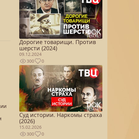
Дорогие товарищи. Против
шерсти (2024)
09.12.2024
300
0
рии
Суд истории. Наркомы страха
м
(2026)
15.02.2026
300
0