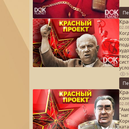
Пе
Кра
02.0
Когд
ассо
пода
худ
твор
сис
усло
1
Пе
Кра
кон
02.0
"Ам
"на
Коре
кат