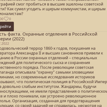
графией смог пробиться в высшие эшелоны советской
сти? Как сумел угодить и щирым коммунистам, и щирым
ионалистам?
00
0
рейти
сть факта. Охранные отделения в Российской
ерии (2022)
7.2022
одовольческий террор 1860-х годов, покушения на
ератора Александра II и высших сановников привели к
данию в России охранных отделений – специальных
еждений для политического сыска и сохранения
ественного порядка. После революции советская
паганда описывала "охранку" самыми зловещими
минами, но современные исследования историков
азывают, что политическая полиция в Российской Импе
а довольно слабым институтом. Жандармы, будучи
ннослужащими, не имели представления о политическо
ке и плохо понимали, как устроено революционное
полье. Организация, созданная для предотвращения
олюции, со своей задачей не справилась, несмотря на