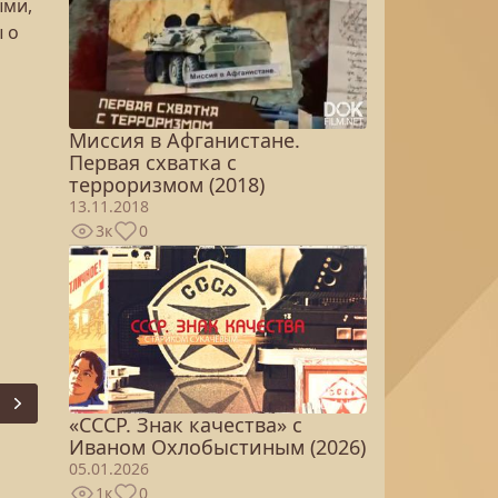
ыми,
 о
Миссия в Афганистане.
Первая схватка с
терроризмом (2018)
13.11.2018
3к
0
Next
«СССР. Знак качества» с
Иваном Охлобыстиным (2026)
05.01.2026
1к
0