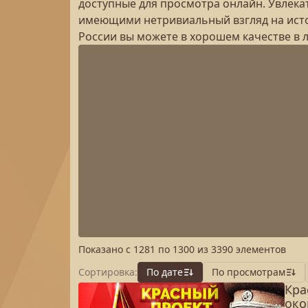
доступные для просмотра онлайн. Увлек
имеющими нетривиальный взгляд на ист
России вы можете в хорошем качестве в л
Показано с
1281
по
1300
из
3390
элементов
Сортировка:
По дате
По просмотрам
Кра
око