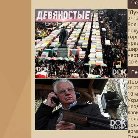
Пе
"Лу
07.1
Бол
пок
тор
нра
шир
нео
6
Пе
Лео
26.0
10 м
Укр
нео
лав
поли
пол
арм
Оте