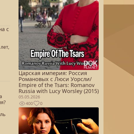
на с
лет,
Царская империя: Россия
Романовых с Люси Уорсли/
Empire of the Tsars: Romanov
Russia with Lucy Worsley (2015)
а
05.05.2026
ия?
400
0
ель