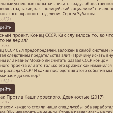
ельные успешные попытки снизить градус общественно
овольства, такие, как "полицейский социализм" начальн
ковского охранного отделения Сергея Зубатова.
00
1
рейти
сный проект. Конец СССР. Как случилось то, во чт
то не верил?
7.2022
ец СССР был предопределен, заложен в самой системе? 
тал следствием предательства элит? Причину искать вн
аны или извне? Можно ли считать развал СССР концом
ного проекта или это только его кризис? Как изменился
ле распада СССР? И какие последствия этого события мы
еживаем до сих пор?
00
0
рейти
ак Против Кашпировского. Девяностые (2017)
2.2017
успехом каждого стояли наши спецслужбы, оба заработал
ле 90-х невероятные деньги. Страна разделилась на тех,