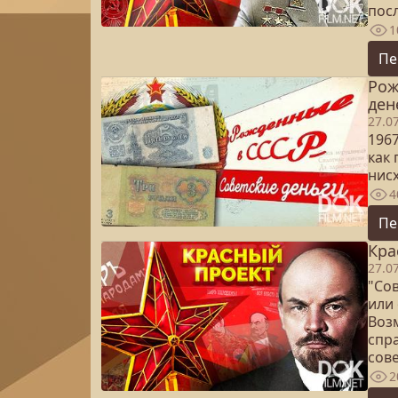
пос
1
Пе
Рож
ден
27.0
1967
как
нисх
4
Пе
Кра
27.0
"Сов
или
Воз
спр
сов
2