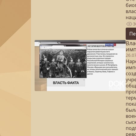
био
вла
нац
3
Пе
Вла
имп
26.0
Нар
имп
соз
учр
общ
про
тер
пок
был
вое
сыс
под
рев