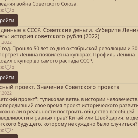
ледняя война Советского Союза.
00
0
рейти
денные в СССР. Советские деньги. «Уберите Лени
ег»: история советского рубля (2022)
7.2022
 год. Прошло 50 лет со дня октябрьской революции и 30 
 портрет Ленина появился на купюрах. Профиль Ленина
одил с купюр до самого распада СССР.
00
0
рейти
сный проект. Значение Советского проекта
7.2022
етский проект": тупиковая ветвь в истории человечеств
 опередивший свое время проект исторического развит
можно ли в реальности построить общество всеобщей
аведливости и равных прав? Китай или Швейцария: мод
етского будущего, которому не суждено было случиться?
00
1