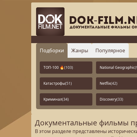
Подборки
Жанры
Популярное
ТОП-100 🔥
(103)
National Geographic
(
Катастрофы
(51)
Netflix
(42)
Криминал
(34)
Discovery
(33)
Документальные фильмы пр
В этом разделе представлены историчес