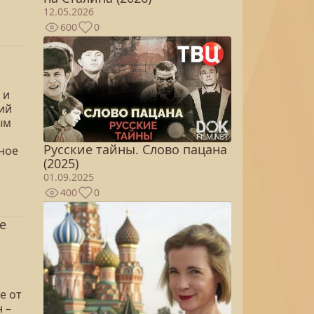
12.05.2026
600
0
 и
кий
ым
Русские тайны. Слово пацана
вное
(2025)
01.09.2025
400
0
е
е от
 –