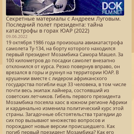
Секретные материалы с Андреем Луговым.
Последний полет президента: тайна
катастрофы в горах ЮАР (2022)
09.06.2022
19 октября 1986 года произошла авиакатастрофа
самолета Ту-134, на борту которого находился
первый президент Мозамбика Самора Машел. За
100 километров до посадки самолет внезапно
отклонился от курса. Резко повернув вправо, он
врезался в горы и рухнул на территории ЮАР. В
крушении вместе с лидером африканского
государства погибли еще 33 человека, в том числе
почти весь экипаж лайнера, состоявший из
советских летчиков. Гибель первого президента
Мозамбика посеяла хаос в южном регионе Африки
и кардинально изменила политический курс этой
страны. Загадочные обстоятельства трагедии до
сих пор вызывают множество вопросов и
порождают новые версии происшедшего. Как
погиб первый президент Мозамбика? Как его