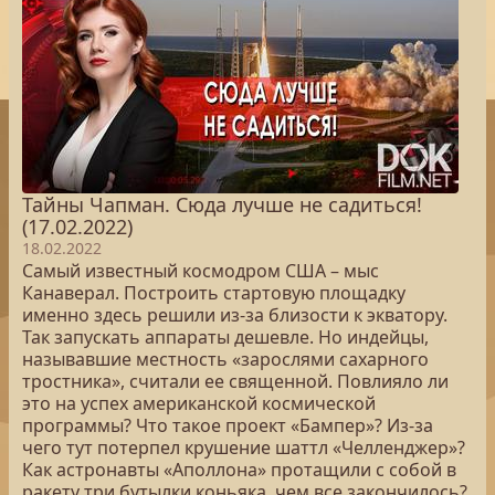
Тайны Чапман. Сюда лучше не садиться!
(17.02.2022)
18.02.2022
Самый известный космодром США – мыс
Канаверал. Построить стартовую площадку
именно здесь решили из-за близости к экватору.
Так запускать аппараты дешевле. Но индейцы,
называвшие местность «зарослями сахарного
тростника», считали ее священной. Повлияло ли
это на успех американской космической
программы? Что такое проект «Бампер»? Из-за
чего тут потерпел крушение шаттл «Челленджер»?
Как астронавты «Аполлона» протащили с собой в
ракету три бутылки коньяка, чем все закончилось?