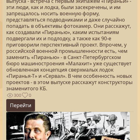
выпуска - встреча с первым экипажем «Пираньи» -
эти люди, как и лодка, были засекречены, и им
запрещалось носить военную форму,
представляться подводниками и даже случайно
попадать в объективы фотокамер. Они расскажут,
как создавали «Пиранью», каким испытаниям
подвергали их и подлодку, а также как 90-е
приговорили перспективный проект. Впрочем, у
российской военной промышленности есть, чем
заменить «Пиранью» - в Санкт-Петербургском
бюро машиностроения «Малахит» уже существует
обновленная концепция сверхмалых лодок
«Пиранья-Т» и «Сервал». В чем особенность новых
проектов - в этом выпуске расскажут конструкторы
знаменитого КБ.
300
0
Перейти