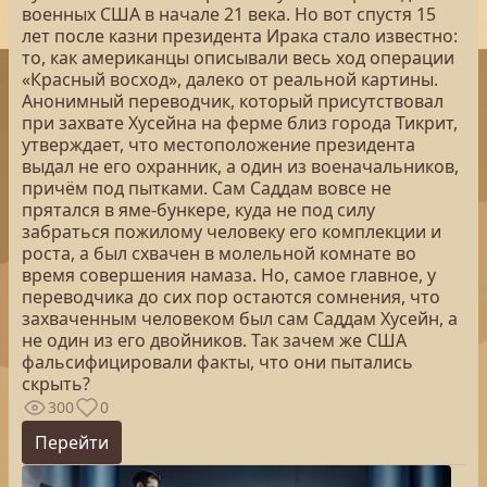
военных США в начале 21 века. Но вот спустя 15
лет после казни президента Ирака стало известно:
то, как американцы описывали весь ход операции
«Красный восход», далеко от реальной картины.
Анонимный переводчик, который присутствовал
при захвате Хусейна на ферме близ города Тикрит,
утверждает, что местоположение президента
выдал не его охранник, а один из военачальников,
причём под пытками. Сам Саддам вовсе не
прятался в яме-бункере, куда не под силу
забраться пожилому человеку его комплекции и
роста, а был схвачен в молельной комнате во
время совершения намаза. Но, самое главное, у
переводчика до сих пор остаются сомнения, что
захваченным человеком был сам Саддам Хусейн, а
не один из его двойников. Так зачем же США
фальсифицировали факты, что они пытались
скрыть?
300
0
Перейти