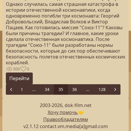
Однако случилась самая страшная катастрофа в
истории отечественной космонавтики, когда
одновременно погибли три космонавта: Георгий
Добровольский, Владислав Волков и Виктор
Пацаев. Как готовилась миссия "Союз-11"? Каковы
были причины трагедии? И главное, какие уроки
сделала отечественная космонавтика. После
трагедии "Союз-11" были разработаны нормы
безопасности, которые до сих пор обеспечивают
безопасность полетов отечественных космических
кораблей.
300
0
Перейти
1
...
34
35
36
...
128
Previous
Next
2003-2026, dok-film.net
Хочу помочь
🤝
Правообладателям
v2.1.12 contact.vm.media[a]gmail.com