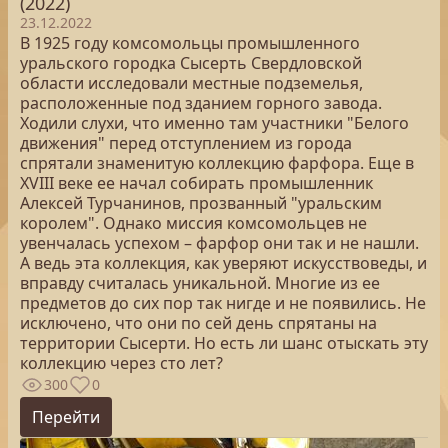
(2022)
23.12.2022
В 1925 году комсомольцы промышленного
уральского городка Сысерть Свердловской
области исследовали местные подземелья,
расположенные под зданием горного завода.
Ходили слухи, что именно там участники "Белого
движения" перед отступлением из города
спрятали знаменитую коллекцию фарфора. Еще в
XVIII веке ее начал собирать промышленник
Алексей Турчанинов, прозванный "уральским
королем". Однако миссия комсомольцев не
увенчалась успехом – фарфор они так и не нашли.
А ведь эта коллекция, как уверяют искусствоведы, и
вправду считалась уникальной. Многие из ее
предметов до сих пор так нигде и не появились. Не
исключено, что они по сей день спрятаны на
территории Сысерти. Но есть ли шанс отыскать эту
коллекцию через сто лет?
300
0
Перейти