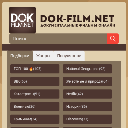
Подборки
Жанры
Популярное
ТОП-100 🔥
(103)
National Geographic
(92)
BBC
(65)
Животные и природа
(64)
Катастрофы
(51)
Netflix
(42)
Военные
(36)
История
(36)
Криминал
(34)
Discovery
(33)