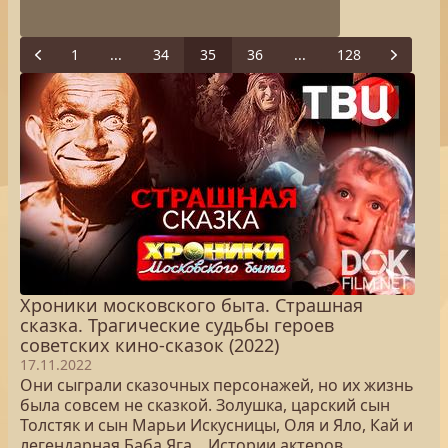
1
...
34
35
36
...
128
Previous
Next
Хроники московского быта. Страшная
сказка. Трагические судьбы героев
советских кино-сказок (2022)
17.11.2022
Они сыграли сказочных персонажей, но их жизнь
была совсем не сказкой. Золушка, царский сын
Толстяк и сын Марьи Искусницы, Оля и Яло, Кай и
легендарная Баба Яга... Истории актеров,