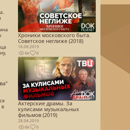
а.
ы
тина
Хроники московского быта.
о
Советское неглиже (2018)
16.09.2019
ица
ну,
6к
0
ва"
ся
Актерские драмы. За
 в
кулисами музыкальных
фильмов (2019)
28.04.2019
6к
0