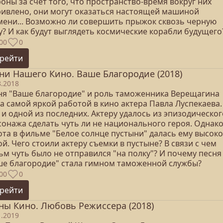
оны за счет того, что пространство-время вокруг них
ривлено, они могут оказаться настоящей машиной
мени... Возможно ли совершить прыжок сквозь черную
у? И как будут выглядеть космические корабли будущего
00
0
рейти
ни Нашего Кино. Ваше Благородие (2018)
8.2018
ня "Ваше благородие" и роль таможенника Верещагина
а самой яркой работой в кино актера Павла Луспекаева
 и одной из последних. Актеру удалось из эпизодическог
сонажа сделать чуть ли не национального героя. Однак
ота в фильме "Белое солнце пустыни" далась ему высок
й. Чего стоили актеру съемки в пустыне? В связи с чем
ьм чуть было не отправился "на полку"? И почему песня
ше благородие" стала гимном таможенной службы?
00
0
рейти
ны Кино. Любовь Режиссера (2018)
1.2019