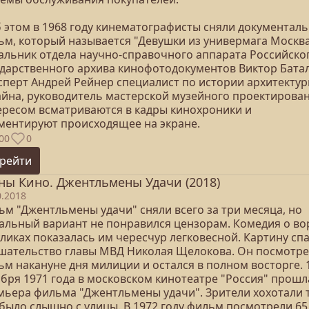
б этом в 1968 году кинематографисты сняли документал
ьм, который называется "Девушки из универмага Москва
альник отдела научно-справочного аппарата Российско
ударственного архива кинофотодокументов Виктор Бата
ксперт Андрей Рейнер специалист по истории архитектур
айна, руководитель мастерской музейного проектирован
ересом всматриваются в кадры кинохроники и
ментируют происходящее на экране.
00
0
рейти
ны Кино. Джентльмены Удачи (2018)
0.2018
ьм "Джентльмены удачи" сняли всего за три месяца, но
альный вариант не понравился цензорам. Комедия о во
ликах показалась им чересчур легковесной. Картину сп
шательство главы МВД Николая Щелокова. Он посмотре
ьм накануне дня милиции и остался в полном восторге. 
абря 1971 года в московском кинотеатре "Россия" прошл
мьера фильма "Джентльмены удачи". Зрители хохотали т
 было слышно с улицы. В 1972 году фильм посмотрели 65