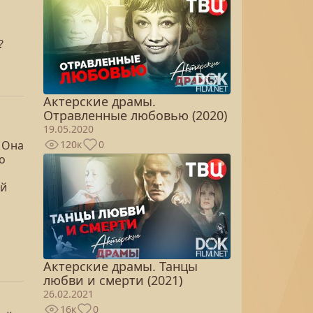
?
Актерские драмы.
Отравленные любовью (2020)
19.05.2020
. Она
120к
0
о
о
ой
Актерские драмы. Танцы
любви и смерти (2021)
26.02.2021
16к
0