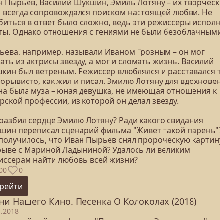
н Пырьев, Василий Шукшин, Эмиль Лотяну – их творчес
ь всегда сопровождался поиском настоящей любви. Не
биться в ответ было сложно, ведь эти режиссеры испол
ты. Однако отношения с гениями не были безоблачными
ьева, например, называли Иваном Грозным – он мог
ать из актрисы звезду, а мог и сломать жизнь. Василий
кин был ветреным. Режиссер влюблялся и расставался 
порывисто, как жил и писал. Эмилю Лотяну для вдохнове
на была муза – юная девушка, не имеющая отношения к
рской профессии, из которой он делал звезду.
 разбил сердце Эмилю Лотяну? Ради какого свидания
шин переписал сценарий фильма "Живет такой парень"
 получилось, что Иван Пырьев снял пророческую картин
рыве с Мариной Ладыниной? Удалось ли великим
иссерам найти любовь всей жизни?
00
0
рейти
ни Нашего Кино. Песенка О Колоколах (2018)
1.2018