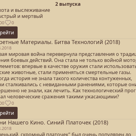
2 выпуска
Охота и выслеживание
Быстрый и мертвый
00
0
рейти
ретные Материалы. Битва Технологий (2018)
8.2018
вая мировая война перевернула представления о тради
ения боевых действий. Она стала не только войной мот
улеметов: впервые в качестве оружия стали использоват
ские животные, стали применяться смертельные газы.
огда история не знала такого количества контуженных,
чи сталкивались с невиданными ранениями, которые он
ршенно не знали, как лечить. Как технологический про
лал человеческие сражения такими ужасающими?
00
0
рейти
ни Нашего Кино. Синий Платочек (2018)
8.2018
ненький, скромный платочек" был очень популярен до