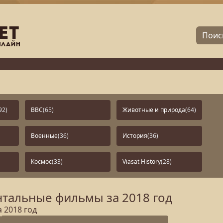
92)
BBC
(65)
Животные и природа
(64)
Военные
(36)
История
(36)
Космос
(33)
Viasat History
(28)
тальные фильмы за 2018 год
 2018 год