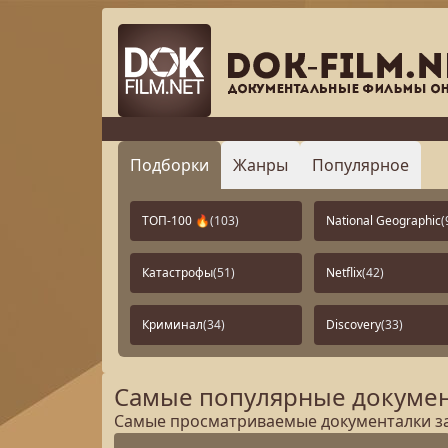
Подборки
Жанры
Популярное
ТОП-100 🔥
(103)
National Geographic
(
Катастрофы
(51)
Netflix
(42)
Криминал
(34)
Discovery
(33)
Самые популярные докумен
Самые просматриваемые документалки за