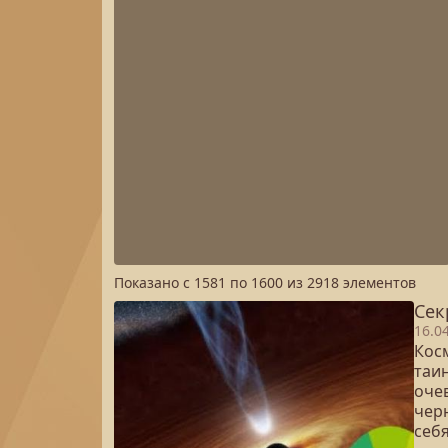
Показано с
1581
по
1600
из
2918
элементов
Сек
16.0
Косм
таи
очев
чер
себя