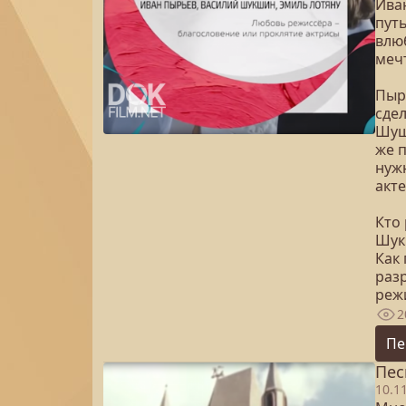
Ива
пут
влю
меч
Пыр
сдел
Шуш
же 
нуж
акте
Кто
Шук
Как
раз
реж
2
Пе
Пес
10.1