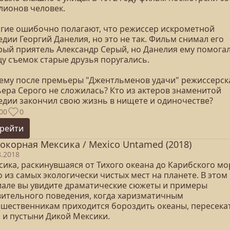
лионов человек.
гие ошибочно полагают, что режиссер искрометной
дии Георгий Данелия, но это не так. Фильм снимал его
рый приятель Александр Серый, но Данелия ему помогал,
цу съемок старые друзья поругались.
ему после премьеры "Джентльменов удачи" режиссерск
ьера Серого не сложилась? Кто из актеров знаменитой
едии закончил свою жизнь в нищете и одиночестве?
00
0
рейти
окорная Мексика / Mexico Untamed (2018)
8.2018
ика, раскинувшаяся от Тихого океана до Карибского мор
 из самых экологически чистых мест на планете. В этом
иале вы увидите драматические сюжеты и примеры
вительного поведения, когда харизматичным
ешественникам приходится бороздить океаны, пересека
а и пустыни Дикой Мексики.