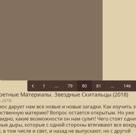
1
...
79
80
81
...
146
Previous
ретные Материалы. Звездные Скитальцы (2018)
4.2018
ос дарует нам все новые и новые загадки. Как изучить э
нственную материю? Вопрос остается открытым. Но уже
идно, какие возможности он нам сулит! Чего стоят одни
ные дыры, которые с одной стороны втягивают все вокр
, в том числе и свет, и назад не выпускают, но с другой