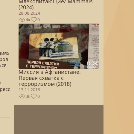
Млекопитающие/ Mammals
(2024)
28.08.2024
4к
0
циях
оров
ься
Миссия в Афганистане.
Первая схватка с
и
терроризмом (2018)
гресс
13.11.2018
3к
0