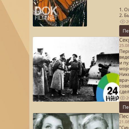
1. 
2. 
2
Пе
Сек
25.0
Пер
вед
и п
мор
Ник
вра
сове
сде
2
Пе
Пес
21.0
"Си