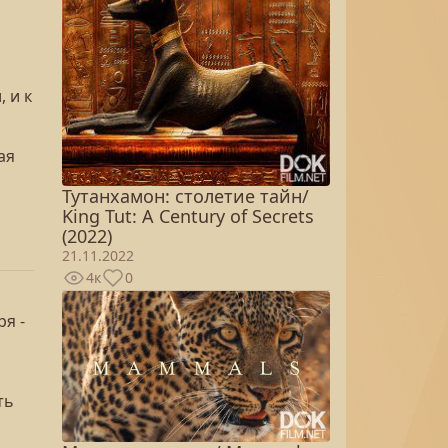
 и к
ая
Тутанхамон: столетие тайн/
King Tut: A Century of Secrets
(2022)
21.11.2022
4к
0
я -
ть