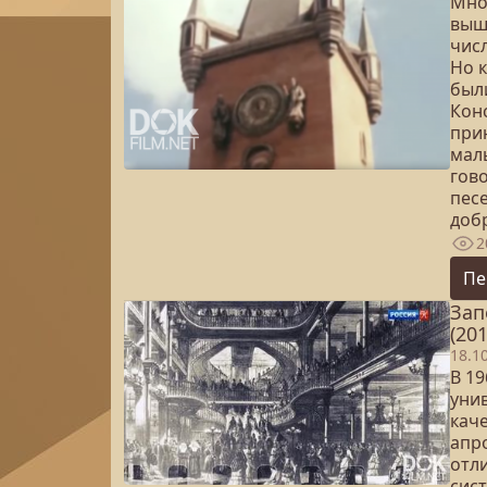
Мно
выше
чис
Но 
были
Кон
при
мал
гов
песе
доб
2
Пе
Зап
(201
18.1
В 19
унив
кач
апр
отл
сис