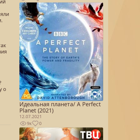
кий
няли
.
так
ния
?
у о
Идеальная планета/ A Perfect
Planet (2021)
12.07.2021
9к
0