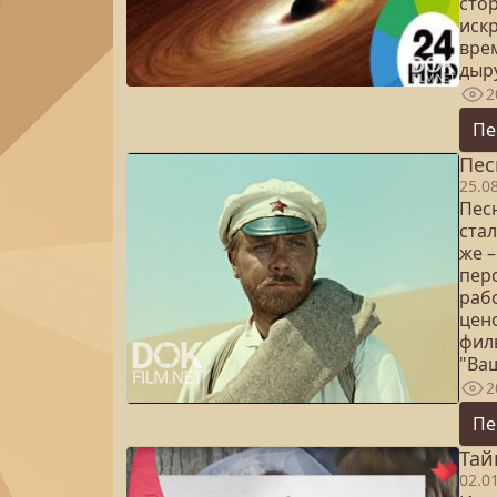
стор
иск
вре
дыр
2
Пе
Пес
25.0
Пес
стал
же –
пер
раб
цено
фил
"Ва
2
Пе
Тай
02.0