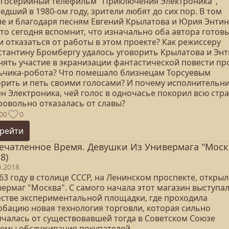
госерийный телефильм "Приключения Электроника",
дший в 1980-ом году, зрители любят до сих пор. В том
ле и благодаря песням Евгений Крылатова и Юрия Энтин
кто сегодня вспомнит, что изначально оба автора готов
 отказаться от работы в этом проекте? Как режиссеру
стантину Бромбергу удалось уговорить Крылатова и Эн
нять участие в экранизации фантастической повести пр
ьчика-робота? Что помешало близнецам Торсуевым
орить и петь своими голосами? И почему исполнительн
н Электроника, чей голос в одночасье покорил всю стра
ровольно отказалась от славы?
00
0
рейти
ечатленное Время. Девушки Из Универмага "Моск
8)
0.2018
63 году в столице СССР, на Ленинском проспекте, открыл
ермаг "Москва". С самого начала этот магазин выступал
естве экспериментальной площадки, где проходила
обацию новая технология торговли, которая сильно
ичалась от существовавшей тогда в Советском Союзе
темы обслуживания покупателей.