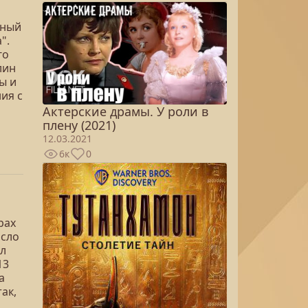
ьный
".
го
лин
ы и
ия с
Актерские драмы. У роли в
плену (2021)
12.03.2021
6к
0
рах
асло
л
13
а
ак,