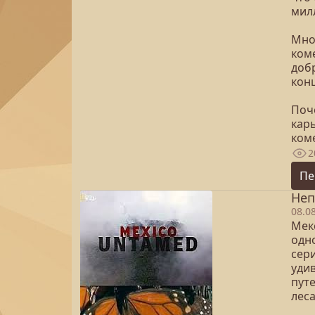
мил
Мно
коме
доб
кон
Поч
кар
ком
2
Пе
Неп
08.0
Мекс
одно
сер
уди
пут
лес