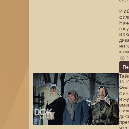
И о
фил
Нач
гос
и э
диз
инт
ком
2
Пе
Тай
18.1
Фил
фин
и жу
вме
фил
дек
пре
что