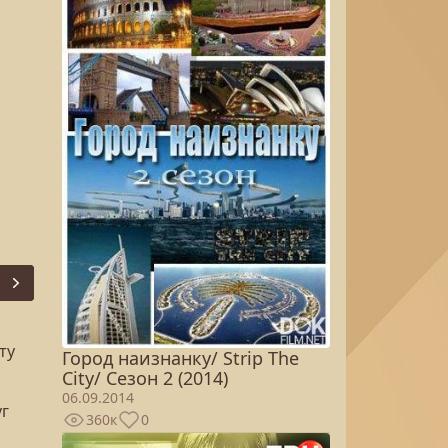
Next
ту
Город наизнанку/ Strip The
City/ Сезон 2 (2014)
06.09.2014
уг
360к
0